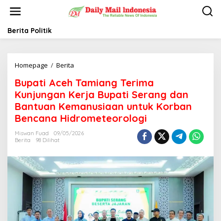
L
e
w
a
Berita Politik
t
i
k
Homepage
/
Berita
B
e
u
k
Bupati Aceh Tamiang Terima
p
o
a
n
Kunjungan Kerja Bupati Serang dan
t
t
Bantuan Kemanusiaan untuk Korban
i
e
Bencana Hidrometeorologi
A
n
c
Miswan Fuad
09/05/2026
e
Berita
98 Dilihat
h
T
a
m
i
a
n
g
T