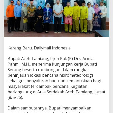
e
r
i
m
a
K
u
n
j
u
Karang Baru, Dailymail Indonesia
n
g
a
Bupati Aceh Tamiang, Irjen Pol. (P) Drs. Armia
n
Pahmi, M.H., menerima kunjungan kerja Bupati
K
Serang beserta rombongan dalam rangka
e
peninjauan lokasi bencana hidrometeorologi
r
j
sekaligus penyaluran bantuan kemanusiaan bagi
a
masyarakat terdampak bencana. Kegiatan
B
berlangsung di Aula Setdakab Aceh Tamiang, Jumat
u
(8/5/26).
p
a
t
Dalam sambutannya, Bupati menyampaikan
i