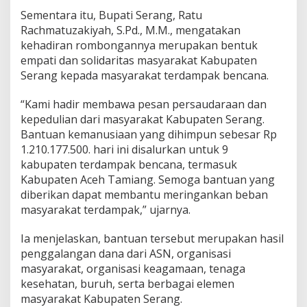
m
Sementara itu, Bupati Serang, Ratu
e
Rachmatuzakiyah, S.Pd., M.M., mengatakan
t
kehadiran rombongannya merupakan bentuk
e
empati dan solidaritas masyarakat Kabupaten
o
r
Serang kepada masyarakat terdampak bencana.
o
l
“Kami hadir membawa pesan persaudaraan dan
o
kepedulian dari masyarakat Kabupaten Serang.
g
Bantuan kemanusiaan yang dihimpun sebesar Rp
i
1.210.177.500. hari ini disalurkan untuk 9
kabupaten terdampak bencana, termasuk
Kabupaten Aceh Tamiang. Semoga bantuan yang
diberikan dapat membantu meringankan beban
masyarakat terdampak,” ujarnya.
Ia menjelaskan, bantuan tersebut merupakan hasil
penggalangan dana dari ASN, organisasi
masyarakat, organisasi keagamaan, tenaga
kesehatan, buruh, serta berbagai elemen
masyarakat Kabupaten Serang.