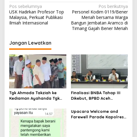
N
Pos sebelumnya
Pos berikutnya
USK Hadirkan Profesor Top
Personel Kodim 0119/Bener
a
Malaysia, Perkuat Publikasi
Meriah bersama Warga
v
Ilmiah Internasional
Bangun Jembatan Aramco di
Timang Gajah Bener Meriah
i
g
Jangan Lewatkan
a
s
i
p
o
s
Tgk Ahmada Takziah ke
Finalisasi BNBA Tahap III
Kediaman Ayahanda Tgk
Dikebut, BPBD Aceh
Zumadi di Peudada
Tamiang Libatkan Datok
Penghulu untuk Vervali
Upacara Welcome and
Stimulan Rumah
Farewell Parade Kapolres
Tulang Bawang Barat
Berlangsung Khidmat