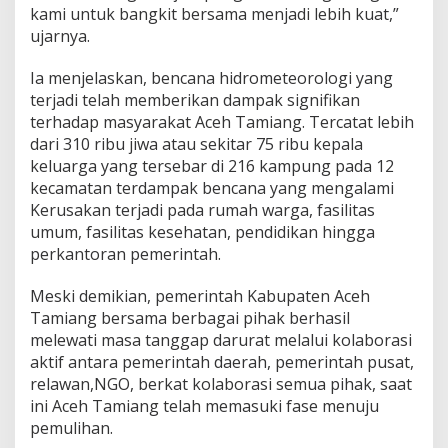
kami untuk bangkit bersama menjadi lebih kuat,”
a
n
ujarnya.
u
n
Ia menjelaskan, bencana hidrometeorologi yang
t
terjadi telah memberikan dampak signifikan
u
terhadap masyarakat Aceh Tamiang. Tercatat lebih
k
K
dari 310 ribu jiwa atau sekitar 75 ribu kepala
o
keluarga yang tersebar di 216 kampung pada 12
r
kecamatan terdampak bencana yang mengalami
b
Kerusakan terjadi pada rumah warga, fasilitas
a
n
umum, fasilitas kesehatan, pendidikan hingga
B
perkantoran pemerintah.
e
n
Meski demikian, pemerintah Kabupaten Aceh
c
Tamiang bersama berbagai pihak berhasil
a
n
melewati masa tanggap darurat melalui kolaborasi
a
aktif antara pemerintah daerah, pemerintah pusat,
H
relawan,NGO, berkat kolaborasi semua pihak, saat
i
ini Aceh Tamiang telah memasuki fase menuju
d
pemulihan.
r
o