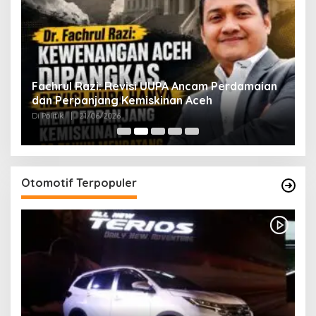
ak
Fachrul Razi: Revisi UUPA Ancam Perdamaian
D
dan Perpanjang Kemiskinan Aceh
M
Di Politik
|
21/06/2026
Di 
Otomotif Terpopuler