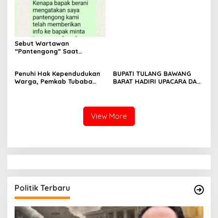
Tulang Bawang Barat
Berlangsung Khidmat
Sebut Wartawan
“Pantengong” Saat
Dikonfirmasi, Kadisdik Aceh
Diduga Langgar Hukum &
Penuhi Hak Kependudukan
BUPATI TULANG BAWANG
Etika, DPR‑Provinsi,
Warga, Pemkab Tubaba
BARAT HADIRI UPACARA DAN
Gubernur dan PLLDA
Gelar Sidang Isbat Nikah
SYUKURAN HARI
Diminta Segera Bertindak
Terpadu dan Teken MOU
BHAYANGKARA KE-80 TAHUN
Lintas Sektoral
2026
View More
Politik Terbaru