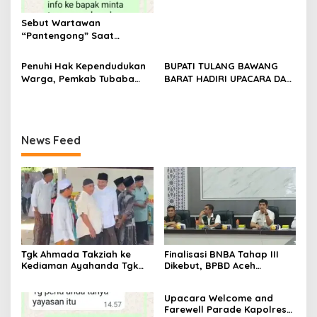
Sebut Wartawan
“Pantengong” Saat
Dikonfirmasi, Kadisdik Aceh
Diduga Langgar Hukum &
Penuhi Hak Kependudukan
BUPATI TULANG BAWANG
Etika, DPR‑Provinsi,
Warga, Pemkab Tubaba
BARAT HADIRI UPACARA DAN
Gubernur dan PLLDA
Gelar Sidang Isbat Nikah
SYUKURAN HARI
Diminta Segera Bertindak
Terpadu dan Teken MOU
BHAYANGKARA KE-80 TAHUN
Lintas Sektoral
2026
News Feed
Tgk Ahmada Takziah ke
Finalisasi BNBA Tahap III
Kediaman Ayahanda Tgk
Dikebut, BPBD Aceh
Zumadi di Peudada
Tamiang Libatkan Datok
Penghulu untuk Vervali
Upacara Welcome and
Stimulan Rumah
Farewell Parade Kapolres