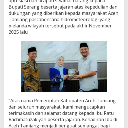
apresiasi dan ucapan selamat datang kepada
S
Bupati Serang beserta jajaran atas kepedulian dan
e
dukungan yang diberikan kepada masyarakat Aceh
r
a
Tamiang pascabencana hidrometeorologi yang
n
melanda wilayah tersebut pada akhir November
g
2025 lalu.
d
a
n
B
a
n
t
u
a
n
K
e
m
“Atas nama Pemerintah Kabupaten Aceh Tamiang
a
n
dan seluruh masyarakat, kami mengucapkan
u
terimakasih dan selamat datang kepada Ibu Ratu
s
Rachmatuzakiyah beserta jajaran. Kehadiran Ibu di
i
Aceh Tamiang menjadi penguat semangat bagi
a