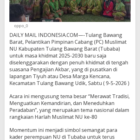
B
A
D
i
H
oppo_0
a
DAILY MAIL INDONESIA.COM—-Tulang Bawang
d
Barat, Pelantikan Pimpinan Cabang (PC) Muslimat
i
r
NU Kabupaten Tulang Bawang Barat (Tubaba)
i
untuk masa khidmat 2025-2030 baru saja
T
diselenggarakan dengan penuh khidmat di tengah
o
suasana Pengajian Akbar, yang di pusatkan di
k
o
lapangan Tiyuh atau Desa Marga Kencana,
h
Kecamatan Tulang Bawang Udik, Sabtu ( 9-5-2026 )
-
t
Acara ini mengusung tema besar “Merawat Tradisi,
o
Menguatkan Kemandirian, dan Meneduhkan
k
o
Peradaban”, yang merupakan tema nasional dalam
h
rangkaian Harlah Muslimat NU ke-80
P
e
Momentum ini menjadi simbol semangat para
n
kader perempuan NU di Tubaba untuk terus
t