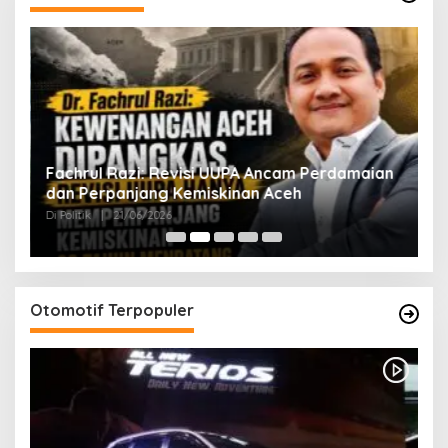
ak
Fachrul Razi: Revisi UUPA Ancam Perdamaian
D
dan Perpanjang Kemiskinan Aceh
M
Di Politik
|
21/06/2026
Di 
Otomotif Terpopuler