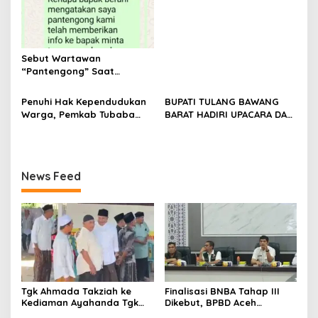
Tulang Bawang Barat
Berlangsung Khidmat
Sebut Wartawan
“Pantengong” Saat
Dikonfirmasi, Kadisdik Aceh
Diduga Langgar Hukum &
Penuhi Hak Kependudukan
BUPATI TULANG BAWANG
Etika, DPR‑Provinsi,
Warga, Pemkab Tubaba
BARAT HADIRI UPACARA DAN
Gubernur dan PLLDA
Gelar Sidang Isbat Nikah
SYUKURAN HARI
Diminta Segera Bertindak
Terpadu dan Teken MOU
BHAYANGKARA KE-80 TAHUN
Lintas Sektoral
2026
News Feed
Tgk Ahmada Takziah ke
Finalisasi BNBA Tahap III
Kediaman Ayahanda Tgk
Dikebut, BPBD Aceh
Zumadi di Peudada
Tamiang Libatkan Datok