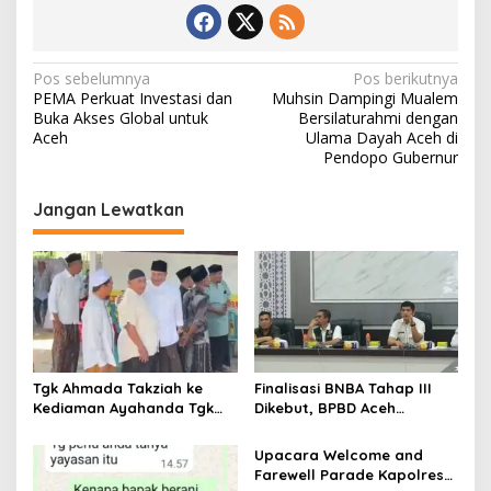
N
Pos sebelumnya
Pos berikutnya
PEMA Perkuat Investasi dan
Muhsin Dampingi Mualem
a
Buka Akses Global untuk
Bersilaturahmi dengan
v
Aceh
Ulama Dayah Aceh di
Pendopo Gubernur
i
g
Jangan Lewatkan
a
s
i
p
o
s
Tgk Ahmada Takziah ke
Finalisasi BNBA Tahap III
Kediaman Ayahanda Tgk
Dikebut, BPBD Aceh
Zumadi di Peudada
Tamiang Libatkan Datok
Penghulu untuk Vervali
Upacara Welcome and
Stimulan Rumah
Farewell Parade Kapolres