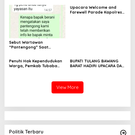
Penghulu untuk Vervali
Upacara Welcome and
Stimulan Rumah
Farewell Parade Kapolres
Tulang Bawang Barat
Berlangsung Khidmat
Sebut Wartawan
“Pantengong” Saat
Dikonfirmasi, Kadisdik Aceh
Diduga Langgar Hukum &
Penuhi Hak Kependudukan
BUPATI TULANG BAWANG
Etika, DPR‑Provinsi,
Warga, Pemkab Tubaba
BARAT HADIRI UPACARA DAN
Gubernur dan PLLDA
Gelar Sidang Isbat Nikah
SYUKURAN HARI
Diminta Segera Bertindak
Terpadu dan Teken MOU
BHAYANGKARA KE-80 TAHUN
Lintas Sektoral
2026
View More
Politik Terbaru