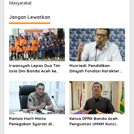
i
Masyarakat
g
Jangan Lewatkan
a
s
i
p
o
s
Irwansyah Lepas Dua Tim
Musriadi: Pendidikan
Usia Dini Banda Aceh ke
Diniyah Fondasi Karakter
Festival Piala Presiden 2026
Generasi Banda Aceh
Ramza Harli Minta
Ketua DPRK Banda Aceh:
Penegakan Syariat di
Penguatan UMKM Kunci
Banda Aceh Transparan
Kebangkitan Ekonomi Kota