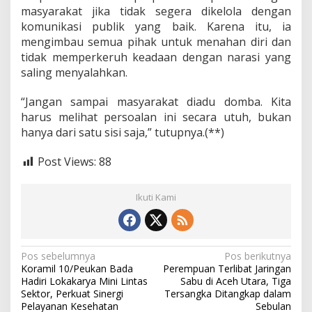
masyarakat jika tidak segera dikelola dengan
komunikasi publik yang baik. Karena itu, ia
mengimbau semua pihak untuk menahan diri dan
tidak memperkeruh keadaan dengan narasi yang
saling menyalahkan.
“Jangan sampai masyarakat diadu domba. Kita
harus melihat persoalan ini secara utuh, bukan
hanya dari satu sisi saja,” tutupnya.(**)
Post Views:
88
Ikuti Kami
N
Pos sebelumnya
Pos berikutnya
Koramil 10/Peukan Bada
Perempuan Terlibat Jaringan
a
Hadiri Lokakarya Mini Lintas
Sabu di Aceh Utara, Tiga
v
Sektor, Perkuat Sinergi
Tersangka Ditangkap dalam
Pelayanan Kesehatan
Sebulan