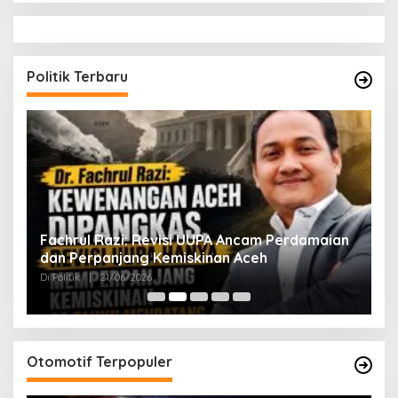
Politik Terbaru
ak
Fachrul Razi: Revisi UUPA Ancam Perdamaian
D
dan Perpanjang Kemiskinan Aceh
M
Di Politik
|
21/06/2026
Di 
Otomotif Terpopuler