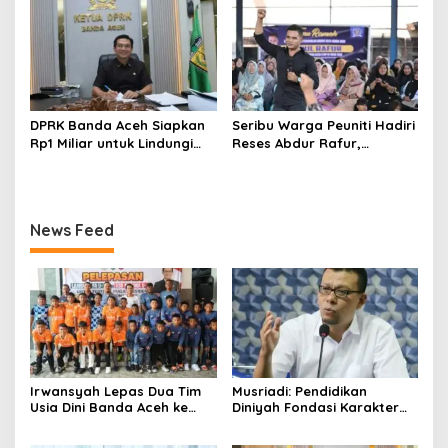
dan Tanpa Intervensi
DPRK Banda Aceh Siapkan
Seribu Warga Peuniti Hadiri
Rp1 Miliar untuk Lindungi
Reses Abdur Rafur,
5.400 Pekerja Rentan
Infrastruktur Jadi Aspirasi
Utama
News Feed
Irwansyah Lepas Dua Tim
Musriadi: Pendidikan
Usia Dini Banda Aceh ke
Diniyah Fondasi Karakter
Festival Piala Presiden 2026
Generasi Banda Aceh