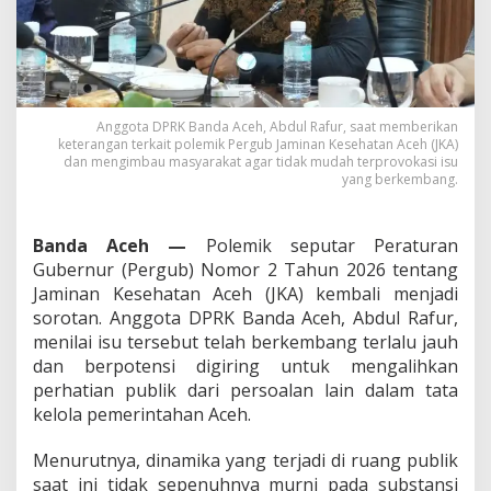
P
u
b
l
i
k
T
Anggota DPRK Banda Aceh, Abdul Rafur, saat memberikan
keterangan terkait polemik Pergub Jaminan Kesehatan Aceh (JKA)
a
dan mengimbau masyarakat agar tidak mudah terprovokasi isu
k
yang berkembang.
T
e
r
Banda Aceh —
Polemik seputar Peraturan
p
r
Gubernur (Pergub) Nomor 2 Tahun 2026 tentang
o
Jaminan Kesehatan Aceh (JKA) kembali menjadi
v
sorotan. Anggota DPRK Banda Aceh, Abdul Rafur,
o
menilai isu tersebut telah berkembang terlalu jauh
k
a
dan berpotensi digiring untuk mengalihkan
s
perhatian publik dari persoalan lain dalam tata
i
kelola pemerintahan Aceh.
P
o
Menurutnya, dinamika yang terjadi di ruang publik
l
e
saat ini tidak sepenuhnya murni pada substansi