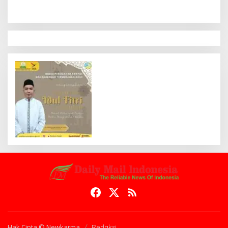
Hak Cipta © Newkarma
Redaksi