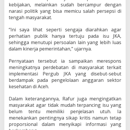
m
kebijakan, melainkan sudah bercampur dengan
i
narasi politik yang bisa memicu salah persepsi di
k
tengah masyarakat.
P
e
r
“Ini saya lihat seperti sengaja diarahkan agar
g
perhatian publik hanya tertuju pada isu JKA,
u
sehingga menutupi persoalan lain yang lebih luas
b
dalam kinerja pemerintahan,” ujarnya.
J
K
A
Pernyataan tersebut ia sampaikan merespons
meningkatnya perdebatan di masyarakat terkait
implementasi Pergub JKA yang disebut-sebut
berdampak pada pengelolaan anggaran sektor
kesehatan di Aceh.
Dalam keterangannya, Rafur juga mengingatkan
masyarakat agar tidak mudah terpancing isu yang
belum tentu memiliki penjelasan utuh. Ia
menekankan pentingnya sikap kritis namun tetap
proporsional dalam menyikapi informasi yang