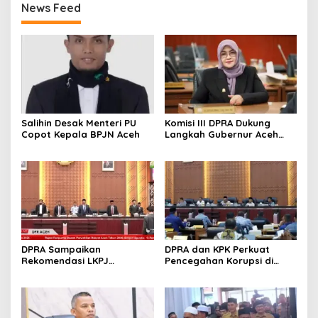
News Feed
Salihin Desak Menteri PU
Komisi III DPRA Dukung
Copot Kepala BPJN Aceh
Langkah Gubernur Aceh
Soal Blok Andaman
DPRA Sampaikan
DPRA dan KPK Perkuat
Rekomendasi LKPJ
Pencegahan Korupsi di
Gubernur Aceh 2025
Aceh