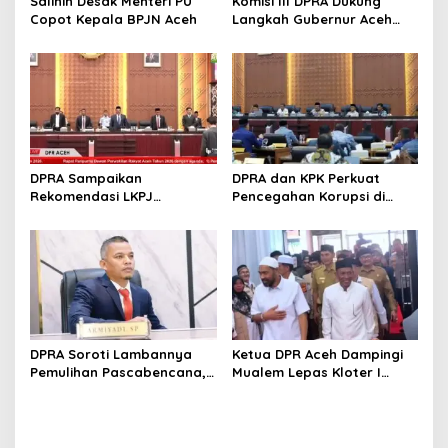
s
Salihin Desak Menteri PU
Komisi III DPRA Dukung
Copot Kepala BPJN Aceh
Langkah Gubernur Aceh
Soal Blok Andaman
DPRA Sampaikan
DPRA dan KPK Perkuat
Rekomendasi LKPJ
Pencegahan Korupsi di
Gubernur Aceh 2025
Aceh
DPRA Soroti Lambannya
Ketua DPR Aceh Dampingi
Pemulihan Pascabencana,
Mualem Lepas Kloter I
Armiyadi: Rakyat Butuh
Jemaah Haji Aceh, Pesan
Kepastian
Ikhlas dan Jaga Sikap