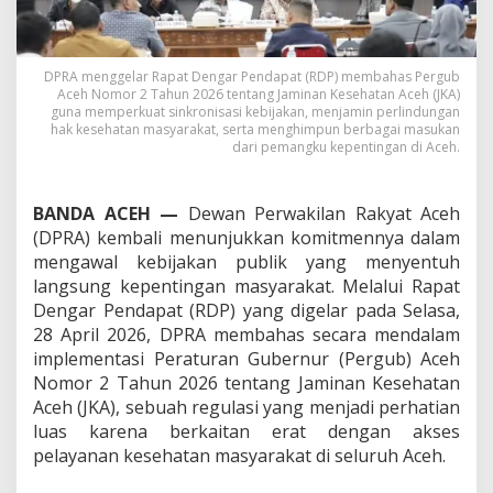
,
P
e
r
DPRA menggelar Rapat Dengar Pendapat (RDP) membahas Pergub
k
Aceh Nomor 2 Tahun 2026 tentang Jaminan Kesehatan Aceh (JKA)
u
guna memperkuat sinkronisasi kebijakan, menjamin perlindungan
a
hak kesehatan masyarakat, serta menghimpun berbagai masukan
dari pemangku kepentingan di Aceh.
t
J
a
m
BANDA ACEH —
Dewan Perwakilan Rakyat Aceh
i
(DPRA) kembali menunjukkan komitmennya dalam
n
mengawal kebijakan publik yang menyentuh
a
langsung kepentingan masyarakat. Melalui Rapat
n
H
Dengar Pendapat (RDP) yang digelar pada Selasa,
a
28 April 2026, DPRA membahas secara mendalam
k
implementasi Peraturan Gubernur (Pergub) Aceh
K
Nomor 2 Tahun 2026 tentang Jaminan Kesehatan
e
Aceh (JKA), sebuah regulasi yang menjadi perhatian
s
e
luas karena berkaitan erat dengan akses
h
pelayanan kesehatan masyarakat di seluruh Aceh.
a
t