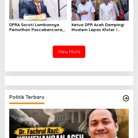
DPRA Soroti Lambannya
Ketua DPR Aceh Dampingi
Pemulihan Pascabencana,
Mualem Lepas Kloter I
Armiyadi: Rakyat Butuh
Jemaah Haji Aceh, Pesan
Kepastian
Ikhlas dan Jaga Sikap
View More
Politik Terbaru