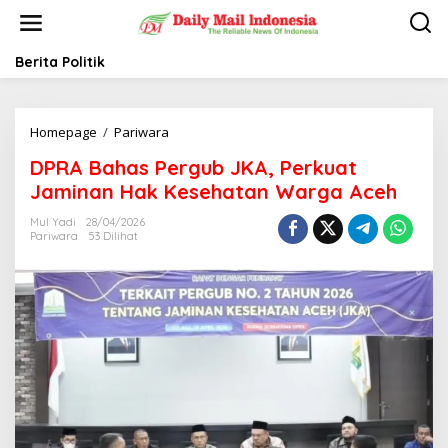
L
e
w
a
Berita Politik
t
i
k
Homepage
/
Pariwara
D
e
P
k
DPRA Bahas Pergub JKA, Perkuat
R
o
A
n
Jaminan Hak Kesehatan Warga Aceh
B
t
a
e
Mul Yadi
28/04/2026
Pariwara
53 Dilihat
h
n
a
s
P
e
r
g
u
b
J
K
A