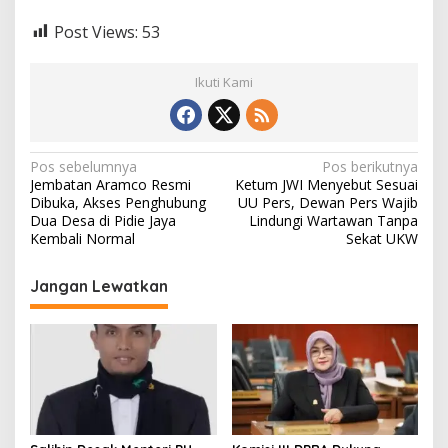
Post Views:
53
Ikuti Kami
N
Pos sebelumnya
Pos berikutnya
Jembatan Aramco Resmi
Ketum JWI Menyebut Sesuai
a
Dibuka, Akses Penghubung
UU Pers, Dewan Pers Wajib
v
Dua Desa di Pidie Jaya
Lindungi Wartawan Tanpa
Kembali Normal
Sekat UKW
i
g
Jangan Lewatkan
a
s
i
p
o