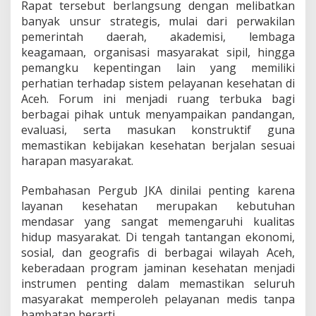
Rapat tersebut berlangsung dengan melibatkan
a
banyak unsur strategis, mulai dari perwakilan
n
W
pemerintah daerah, akademisi, lembaga
a
keagamaan, organisasi masyarakat sipil, hingga
r
pemangku kepentingan lain yang memiliki
g
perhatian terhadap sistem pelayanan kesehatan di
a
A
Aceh. Forum ini menjadi ruang terbuka bagi
c
berbagai pihak untuk menyampaikan pandangan,
e
evaluasi, serta masukan konstruktif guna
h
memastikan kebijakan kesehatan berjalan sesuai
harapan masyarakat.
Pembahasan Pergub JKA dinilai penting karena
layanan kesehatan merupakan kebutuhan
mendasar yang sangat memengaruhi kualitas
hidup masyarakat. Di tengah tantangan ekonomi,
sosial, dan geografis di berbagai wilayah Aceh,
keberadaan program jaminan kesehatan menjadi
instrumen penting dalam memastikan seluruh
masyarakat memperoleh pelayanan medis tanpa
hambatan berarti.