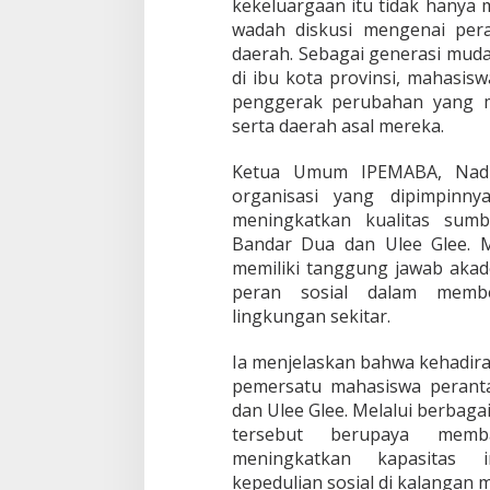
kekeluargaan itu tidak hanya m
e
wadah diskusi mengenai pe
r
daerah. Sebagai generasi mu
a
di ibu kota provinsi, mahasi
n
M
penggerak perubahan yang 
a
serta daerah asal mereka.
h
a
Ketua Umum IPEMABA, Nadh
s
organisasi yang dipimpinny
i
s
meningkatkan kualitas sum
w
Bandar Dua dan Ulee Glee. 
a
memiliki tanggung jawab akade
u
peran sosial dalam member
n
t
lingkungan sekitar.
u
k
Ia menjelaskan bahwa kehadir
D
pemersatu mahasiswa perant
a
dan Ulee Glee. Melalui berbaga
e
r
tersebut berupaya memb
a
meningkatkan kapasitas i
h
kepedulian sosial di kalangan 