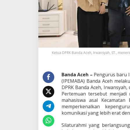
t
u
a
D
P
R
K
B
a
n
Ketua DPRK Banda Aceh, Irwansyah, ST., mener
d
a
A
c
Banda Aceh –
Pengurus baru I
e
(IPEMABA) Banda Aceh melaku
h
DPRK Banda Aceh, Irwansyah, di
,
P
Pertemuan tersebut menjadi
e
mahasiswa asal Kecamatan 
r
memperkenalkan kepengur
k
komunikasi yang lebih erat de
u
a
t
Silaturahmi yang berlangsu
P