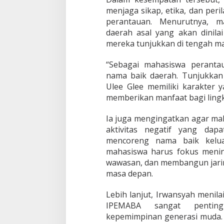
menjaga sikap, etika, dan per
perantauan. Menurutnya, m
daerah asal yang akan dinilai
mereka tunjukkan di tengah ma
“Sebagai mahasiswa peranta
nama baik daerah. Tunjukka
Ulee Glee memiliki karakter 
memberikan manfaat bagi lingk
Ia juga mengingatkan agar mah
aktivitas negatif yang dap
mencoreng nama baik keluar
mahasiswa harus fokus menin
wawasan, dan membangun jarin
masa depan.
Lebih lanjut, Irwansyah menila
IPEMABA sangat pentin
kepemimpinan generasi muda. 