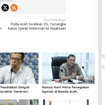
kuti Kami
Pos berikutnya
Polda Aceh Serahkan DS, Tersangka
n
Kasus Ujaran Kebencian ke Kejaksaan
 Pendidikan Diniyah
Ramza Harli Minta Penegakan
Karakter Generasi
Syariat di Banda Aceh
ceh
Transparan dan Tanpa Intervensi