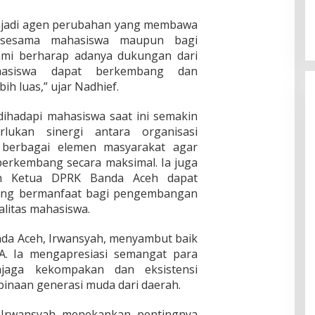
jadi agen perubahan yang membawa
i sesama mahasiswa maupun bagi
Kami berharap adanya dukungan dari
hasiswa dapat berkembang dan
ih luas,” ujar Nadhief.
ihadapi mahasiswa saat ini semakin
rlukan sinergi antara organisasi
 berbagai elemen masyarakat agar
berkembang secara maksimal. Ia juga
an Ketua DPRK Banda Aceh dapat
ang bermanfaat bagi pengembangan
alitas mahasiswa.
nda Aceh, Irwansyah, menyambut baik
. Ia mengapresiasi semangat para
jaga kekompakan dan eksistensi
inaan generasi muda dari daerah.
 Irwansyah menekankan pentingnya