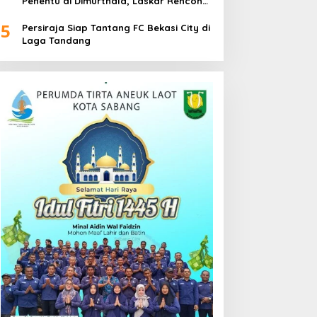
Penentu di Dimurthala, Laskar Rencong
Bidik Tiga Poin
5
Persiraja Siap Tantang FC Bekasi City di
Laga Tandang