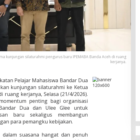
ima kunjungan silaturahmi pengurus baru IPEMABA Banda Aceh di ruang
kerjanya.
katan Pelajar Mahasiswa Bandar Dua
kan kunjungan silaturahmi ke Ketua
 ruang kerjanya, Selasa (21/4/2026).
 momentum penting bagi organisasi
Bandar Dua dan Ulee Glee untuk
usan baru sekaligus membangun
ngan para pemangku kebijakan.
ng dalam suasana hangat dan penuh