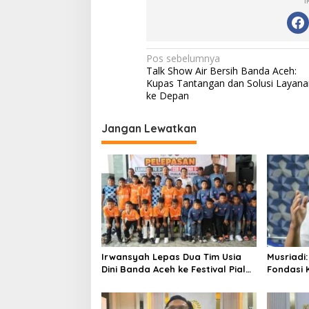
I
N
Pos sebelumnya
Talk Show Air Bersih Banda Aceh:
a
Kupas Tantangan dan Solusi Layana
v
ke Depan
i
Jangan Lewatkan
g
a
s
i
p
o
s
Irwansyah Lepas Dua Tim Usia
Musriadi:
Dini Banda Aceh ke Festival Piala
Fondasi 
Presiden 2026
Banda A