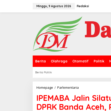
L
e
Minggu, 9 Agustus 2026
Redaksi
w
a
t
i
k
e
k
o
n
t
e
n
Berita
Olahraga
Otomatif
Politik
Berita Politik
Homepage
/
Parlementaria
I
P
IPEMABA Jalin Sila
E
M
DPRK Banda Aceh, 
A
B