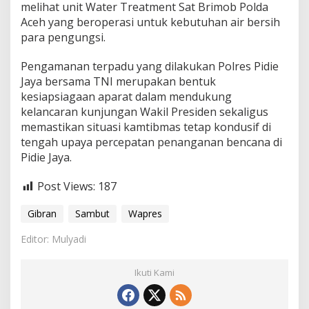
melihat unit Water Treatment Sat Brimob Polda
a
n
Aceh yang beroperasi untuk kebutuhan air bersih
a
para pengungsi.
k
a
Pengamanan terpadu yang dilakukan Polres Pidie
n
Jaya bersama TNI merupakan bentuk
P
e
kesiapsiagaan aparat dalam mendukung
n
kelancaran kunjungan Wakil Presiden sekaligus
g
memastikan situasi kamtibmas tetap kondusif di
a
tengah upaya percepatan penanganan bencana di
m
Pidie Jaya.
a
n
a
Post Views:
187
n
T
Gibran
Sambut
Wapres
e
r
Editor: Mulyadi
p
a
d
Ikuti Kami
u