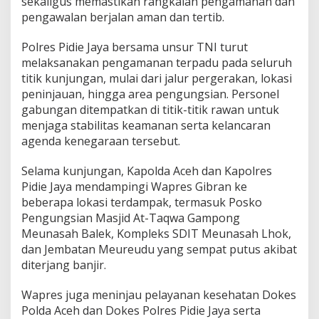
sekaligus memastikan rangkaian pengamanan dan
a
pengawalan berjalan aman dan tertib.
p
r
e
Polres Pidie Jaya bersama unsur TNI turut
s
melaksanakan pengamanan terpadu pada seluruh
G
titik kunjungan, mulai dari jalur pergerakan, lokasi
i
peninjauan, hingga area pengungsian. Personel
b
gabungan ditempatkan di titik-titik rawan untuk
r
a
menjaga stabilitas keamanan serta kelancaran
n
agenda kenegaraan tersebut.
,
T
Selama kunjungan, Kapolda Aceh dan Kapolres
N
Pidie Jaya mendampingi Wapres Gibran ke
I
–
beberapa lokasi terdampak, termasuk Posko
P
Pengungsian Masjid At-Taqwa Gampong
o
Meunasah Balek, Kompleks SDIT Meunasah Lhok,
l
dan Jembatan Meureudu yang sempat putus akibat
r
i
diterjang banjir.
L
a
Wapres juga meninjau pelayanan kesehatan Dokes
k
Polda Aceh dan Dokes Polres Pidie Jaya serta
s