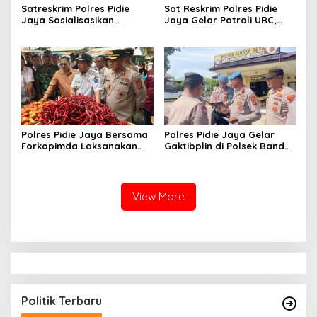
Satreskrim Polres Pidie
Sat Reskrim Polres Pidie
Jaya Sosialisasikan
Jaya Gelar Patroli URC,
Pengelolaan Dana BOS
Antisipasi Kejahatan
2026, Perkuat Pencegahan
Jalanan hingga Dini Hari
Korupsi di Sektor
Pendidikan
Polres Pidie Jaya Bersama
Polres Pidie Jaya Gelar
Forkopimda Laksanakan
Gaktibplin di Polsek Bandar
Sidak Pasar Jelang Idul
Dua dan Jangka Buya,
Adha 1447 H
Cegah Narkoba hingga
Judi Online di Internal Polri
View More
Politik Terbaru