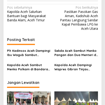
N
Pos sebelumnya
Pos berikutnya
Kapolda Aceh Salurkan
Pastikan Pasokan Gas
a
Bantuan bagi Masyarakat
Aman, Kadishub Aceh
v
Banda Alam, Aceh Timur
Pantau Langsung Sandar
Kapal Pembawa LPG ke
i
Aceh Utara
g
Posting Terkait
a
s
Plt Kadinsos Aceh Dampingi
Sekda Aceh Sambut Menko
i
Ibu Wagub Sambut
Pangan dan Dua Menteri di
p
Gubernur Sulsel di Bandara
Bandara SIM
SIM
Kapolda Aceh Sambut
Kapolda Aceh Dampingi
o
Menko Polkam di Bandara
Wapres Gibran Tinjau
s
Malikussaleh Aceh Utara
Lokasi Banjir Bandang di
dalam Kunker ke Lokasi
Pidie Jaya
Huntara
Jangan Lewatkan