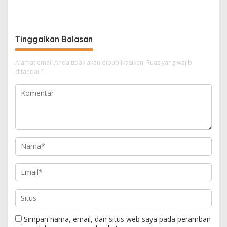
Sidak Pasar Jelang Idul
Dua dan Jangka Buya,
Adha 1447 H
Cegah Narkoba hingga
Judi Online di Internal Polri
Tinggalkan Balasan
Alamat email Anda tidak akan dipublikasikan.
Ruas yang wajib
ditandai
*
Simpan nama, email, dan situs web saya pada peramban