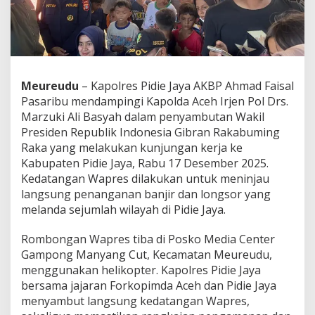
a
m
p
i
n
g
i
Meureudu
– Kapolres Pidie Jaya AKBP Ahmad Faisal
K
Pasaribu mendampingi Kapolda Aceh Irjen Pol Drs.
a
Marzuki Ali Basyah dalam penyambutan Wakil
p
Presiden Republik Indonesia Gibran Rakabuming
o
l
Raka yang melakukan kunjungan kerja ke
d
Kabupaten Pidie Jaya, Rabu 17 Desember 2025.
a
Kedatangan Wapres dilakukan untuk meninjau
A
langsung penanganan banjir dan longsor yang
c
e
melanda sejumlah wilayah di Pidie Jaya.
h
S
Rombongan Wapres tiba di Posko Media Center
a
Gampong Manyang Cut, Kecamatan Meureudu,
m
menggunakan helikopter. Kapolres Pidie Jaya
b
u
bersama jajaran Forkopimda Aceh dan Pidie Jaya
t
menyambut langsung kedatangan Wapres,
W