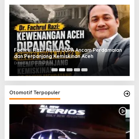
ak
Fachrul Razi: Revisi UUPA Ancam Perdamaian
D
dan Perpanjang Kemiskinan Aceh
M
Di Politik
|
21/06/2026
Di 
Otomotif Terpopuler