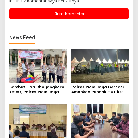
ini untuk komentar saya berikutnya.
News Feed
Sambut Hari Bhayangkara
Polres Pidie Jaya Berhasil
ke-80, Polres Pidie Jaya
Amankan Puncak HUT ke-19,
Gelar Bakti Religi dan Bakti
Puluhan Ribu Warga
Sosial Wujud Kepedulian
Rayakan Pesta Rakyat
kepada Masyarakat
dengan Tertib