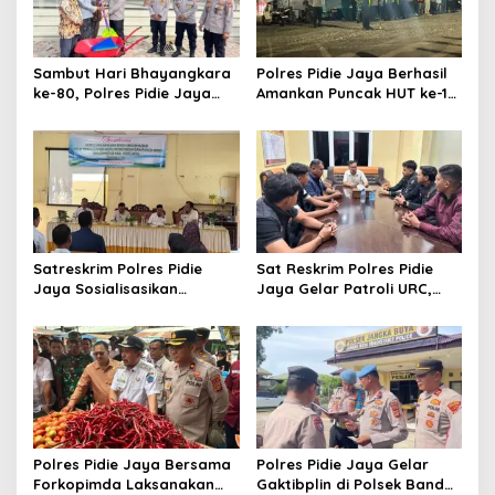
Sambut Hari Bhayangkara
Polres Pidie Jaya Berhasil
ke-80, Polres Pidie Jaya
Amankan Puncak HUT ke-19,
Gelar Bakti Religi dan Bakti
Puluhan Ribu Warga
Sosial Wujud Kepedulian
Rayakan Pesta Rakyat
kepada Masyarakat
dengan Tertib
Satreskrim Polres Pidie
Sat Reskrim Polres Pidie
Jaya Sosialisasikan
Jaya Gelar Patroli URC,
Pengelolaan Dana BOS
Antisipasi Kejahatan
2026, Perkuat Pencegahan
Jalanan hingga Dini Hari
Korupsi di Sektor
Pendidikan
Polres Pidie Jaya Bersama
Polres Pidie Jaya Gelar
Forkopimda Laksanakan
Gaktibplin di Polsek Bandar