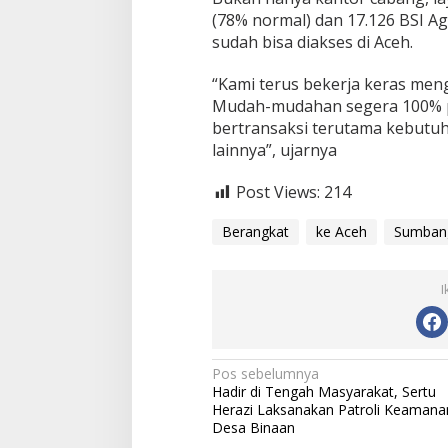
(78% normal) dan 17.126 BSI Ag
sudah bisa diakses di Aceh.
“Kami terus bekerja keras men
Mudah-mudahan segera 100% p
bertransaksi terutama kebutuh
lainnya”, ujarnya
Post Views:
214
Berangkat
ke Aceh
Sumban
I
N
Pos sebelumnya
Hadir di Tengah Masyarakat, Sertu
a
Herazi Laksanakan Patroli Keamana
v
Desa Binaan