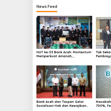
News Feed
HUT ke-53 Bank Aceh: Momentum
Tak Seka
Memperkuat Amanah,
Pembiaya
Menumbuhkan Keberkahan Bagi
Ekosiste
Aceh
Bersama
Bank Aceh dan Taspen Gelar
Nasabah 
Sosialisasi Hak dan Kewajiban
700%, Fe
serta Wirausaha Pintar bagi PNS
Emas Nai