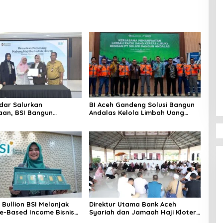
dar Salurkan
BI Aceh Gandeng Solusi Bangun
an, BSI Bangun
Andalas Kelola Limbah Uang
m UMKM Nasional
Rupiah Ramah Lingkungan
 Danantara
Bullion BSI Melonjak
Direktur Utama Bank Aceh
e-Based Income Bisnis
Syariah dan Jamaah Haji Kloter
k 712%
2 Aceh Ziarahi Makam Habib