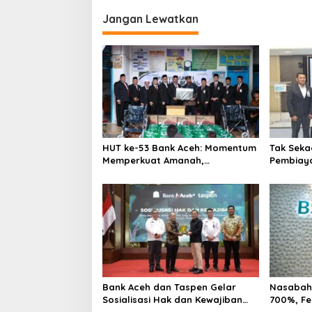
i
Jangan Lewatkan
g
a
s
i
p
o
s
HUT ke-53 Bank Aceh: Momentum
Tak Seka
Memperkuat Amanah,
Pembiaya
Menumbuhkan Keberkahan Bagi
Ekosiste
Aceh
Bersama
Bank Aceh dan Taspen Gelar
Nasabah 
Sosialisasi Hak dan Kewajiban
700%, Fe
serta Wirausaha Pintar bagi PNS
Emas Nai