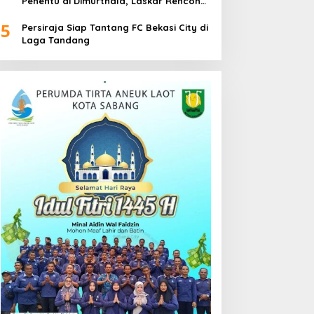
Penentu di Dimurthala, Laskar Rencong
Bidik Tiga Poin
5
Persiraja Siap Tantang FC Bekasi City di
Laga Tandang