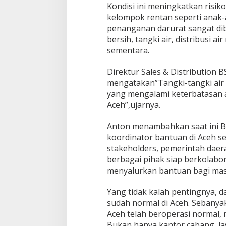
Kondisi ini meningkatkan risiko
kelompok rentan seperti anak-a
penanganan darurat sangat dib
bersih, tangki air, distribusi air
sementara.
Direktur Sales & Distribution 
mengatakan”Tangki-tangki air t
yang mengalami keterbatasan a
Aceh”,ujarnya.
Anton menambahkan saat ini B
koordinator bantuan di Aceh s
stakeholders, pemerintah daera
berbagai pihak siap berkolabo
menyalurkan bantuan bagi masy
Yang tidak kalah pentingnya, da
sudah normal di Aceh. Sebanyak
Aceh telah beroperasi normal, m
Bukan hanya kantor cabang, la