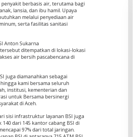
 penyakit berbasis air, terutama bagi
nak, lansia, dan ibu hamil. Upaya
utuhkan melalui penyediaan air
 minum, serta fasilitas sanitasi
BSI Anton Sukarna
ersebut ditempatkan di lokasi-lokasi
kses air bersih pascabencana di
SI juga diamanahkan sebagai
ehingga kami bersama seluruh
h, institusi, kementerian dan
rasi untuk Bersama bersinergi
arakat di Aceh.
ri sisi infrastruktur layanan BSI juga
 140 dari 145 kantor cabang BSI di
encapai 97% dari total jaringan.
yanan BSI di antaranya 715 ATM BSI