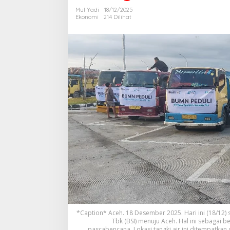
k
Mul Yadi
18/12/2025
i
Ekonomi
214 Dilihat
A
i
r
B
e
r
s
i
h
S
u
m
b
a
n
g
a
n
B
S
I
*Caption* Aceh. 18 Desember 2025. Hari ini (18/12) 
B
Tbk (BSI) menuju Aceh. Hal ini sebagai
e
pascabencana. Lokasi tangki air ini ditempatkan 