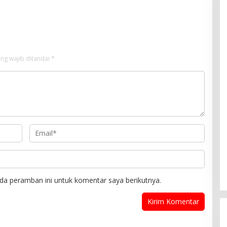
Bugak, Meneladani Semangat
Wakaf yang Mengalir Sepanjang
Zaman
ng wajib ditandai
*
da peramban ini untuk komentar saya berikutnya.