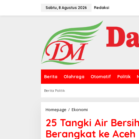
L
e
Sabtu, 8 Agustus 2026
Redaksi
w
a
t
i
k
e
k
o
n
t
e
n
Berita
Olahraga
Otomatif
Politik
Berita Politik
Homepage
/
Ekonomi
2
5
25 Tangki Air Bers
T
a
Berangkat ke Aceh
n
g