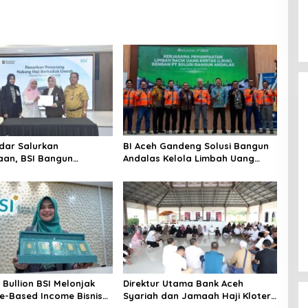
dar Salurkan
BI Aceh Gandeng Solusi Bangun
an, BSI Bangun
Andalas Kelola Limbah Uang
m UMKM Nasional
Rupiah Ramah Lingkungan
 Danantara
Bullion BSI Melonjak
Direktur Utama Bank Aceh
e-Based Income Bisnis
Syariah dan Jamaah Haji Kloter
k 712%
2 Aceh Ziarahi Makam Habib