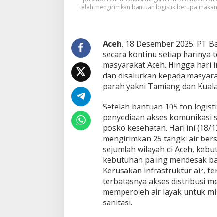
r
telah mengirimkan bantuan logistik berupa maka
a
n
g
k
Aceh
, 18 Desember 2025. PT Ba
a
secara kontinu setiap harinya
t
masyarakat Aceh. Hingga hari i
k
dan disalurkan kepada masyar
e
parah yakni Tamiang dan Kual
A
c
e
Setelah bantuan 105 ton logis
h
penyediaan akses komunikasi s
posko kesehatan. Hari ini (18/
mengirimkan 25 tangki air ber
sejumlah wilayah di Aceh, kebu
kebutuhan paling mendesak ba
Kerusakan infrastruktur air, t
terbatasnya akses distribusi 
memperoleh air layak untuk m
sanitasi.