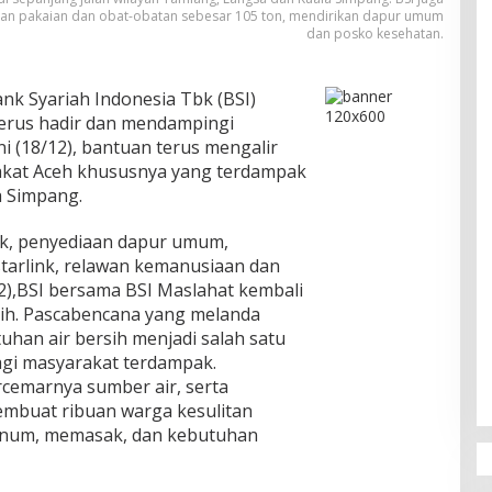
nan pakaian dan obat-obatan sebesar 105 ton, mendirikan dapur umum
dan posko kesehatan.
nk Syariah Indonesia Tbk (BSI)
 terus hadir dan mendampingi
ni (18/12), bantuan terus mengalir
akat Aceh khususnya yang terdampak
a Simpang.
tik, penyediaan dapur umum,
tarlink, relawan kemanusiaan dan
12),BSI bersama BSI Maslahat kembali
sih. Pascabencana yang melanda
tuhan air bersih menjadi salah satu
gi masyarakat terdampak.
ercemarnya sumber air, serta
membuat ribuan warga kesulitan
inum, memasak, dan kebutuhan