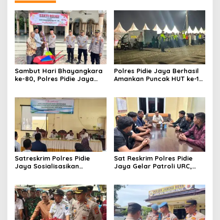
Sambut Hari Bhayangkara
Polres Pidie Jaya Berhasil
ke-80, Polres Pidie Jaya
Amankan Puncak HUT ke-19,
Gelar Bakti Religi dan Bakti
Puluhan Ribu Warga
Sosial Wujud Kepedulian
Rayakan Pesta Rakyat
kepada Masyarakat
dengan Tertib
Satreskrim Polres Pidie
Sat Reskrim Polres Pidie
Jaya Sosialisasikan
Jaya Gelar Patroli URC,
Pengelolaan Dana BOS
Antisipasi Kejahatan
2026, Perkuat Pencegahan
Jalanan hingga Dini Hari
Korupsi di Sektor
Pendidikan