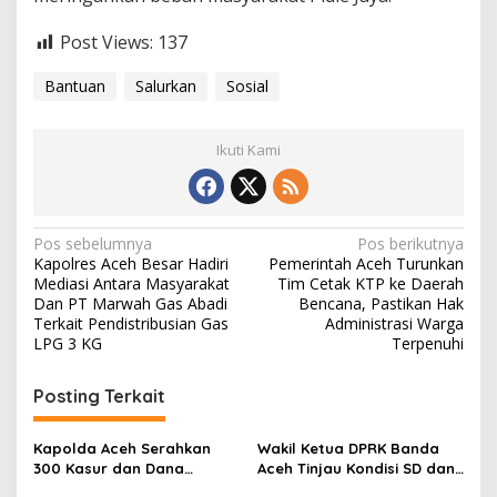
Post Views:
137
Bantuan
Salurkan
Sosial
Ikuti Kami
N
Pos sebelumnya
Pos berikutnya
Kapolres Aceh Besar Hadiri
Pemerintah Aceh Turunkan
a
Mediasi Antara Masyarakat
Tim Cetak KTP ke Daerah
v
Dan PT Marwah Gas Abadi
Bencana, Pastikan Hak
Terkait Pendistribusian Gas
Administrasi Warga
i
LPG 3 KG
Terpenuhi
g
Posting Terkait
a
s
Kapolda Aceh Serahkan
Wakil Ketua DPRK Banda
i
300 Kasur dan Dana
Aceh Tinjau Kondisi SD dan
Tunggu Hunian untuk
SMP di Ulee Kareng