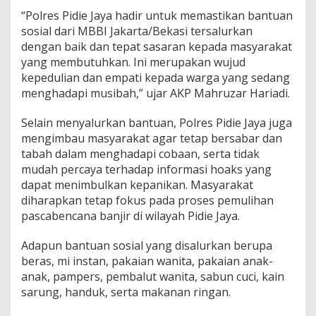
a
“Polres Pidie Jaya hadir untuk memastikan bantuan
r
sosial dari MBBI Jakarta/Bekasi tersalurkan
t
a
dengan baik dan tepat sasaran kepada masyarakat
–
yang membutuhkan. Ini merupakan wujud
B
kepedulian dan empati kepada warga yang sedang
e
menghadapi musibah,” ujar AKP Mahruzar Hariadi.
k
a
s
Selain menyalurkan bantuan, Polres Pidie Jaya juga
i
mengimbau masyarakat agar tetap bersabar dan
u
tabah dalam menghadapi cobaan, serta tidak
n
mudah percaya terhadap informasi hoaks yang
t
dapat menimbulkan kepanikan. Masyarakat
u
k
diharapkan tetap fokus pada proses pemulihan
K
pascabencana banjir di wilayah Pidie Jaya.
o
r
Adapun bantuan sosial yang disalurkan berupa
b
beras, mi instan, pakaian wanita, pakaian anak-
a
n
anak, pampers, pembalut wanita, sabun cuci, kain
B
sarung, handuk, serta makanan ringan.
a
n