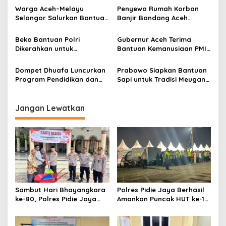
p
Korban Bencana di
Warga Aceh–Melayu
Penyewa Rumah Korban
o
Ketambe
Selangor Salurkan Bantuan
Banjir Bandang Aceh
s
dan Layanan Kesehatan
Tamiang Terancam Gagal
untuk Korban Banjir
Terima Bantuan
Beko Bantuan Polri
Gubernur Aceh Terima
Langkahan
Dikerahkan untuk
Bantuan Kemanusiaan PMI
Pembuatan Parit di Jalan
Nasional yang Diserahkan
Len Pipa Aceh Utara
Langsung oleh Jusuf Kalla
Dompet Dhuafa Luncurkan
Prabowo Siapkan Bantuan
Aceh Utara
Program Pendidikan dan
Sapi untuk Tradisi Meugang
Bantuan untuk Masyarakat
di Aceh Jelang Ramadan
Pidie Jaya
Jangan Lewatkan
Sambut Hari Bhayangkara
Polres Pidie Jaya Berhasil
ke-80, Polres Pidie Jaya
Amankan Puncak HUT ke-19,
Gelar Bakti Religi dan Bakti
Puluhan Ribu Warga
Sosial Wujud Kepedulian
Rayakan Pesta Rakyat