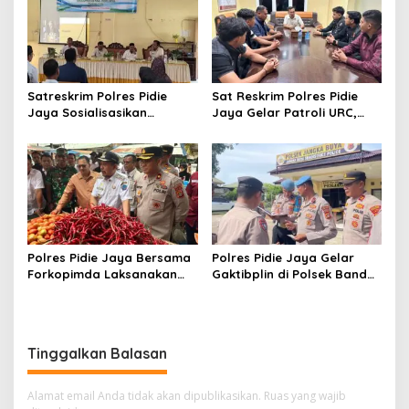
kepada Masyarakat
dengan Tertib
Satreskrim Polres Pidie
Sat Reskrim Polres Pidie
Jaya Sosialisasikan
Jaya Gelar Patroli URC,
Pengelolaan Dana BOS
Antisipasi Kejahatan
2026, Perkuat Pencegahan
Jalanan hingga Dini Hari
Korupsi di Sektor
Pendidikan
Polres Pidie Jaya Bersama
Polres Pidie Jaya Gelar
Forkopimda Laksanakan
Gaktibplin di Polsek Bandar
Sidak Pasar Jelang Idul
Dua dan Jangka Buya,
Adha 1447 H
Cegah Narkoba hingga
Judi Online di Internal Polri
Tinggalkan Balasan
Alamat email Anda tidak akan dipublikasikan.
Ruas yang wajib