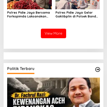
Polres Pidie Jaya Bersama
Polres Pidie Jaya Gelar
Forkopimda Laksanakan
Gaktibplin di Polsek Bandar
Sidak Pasar Jelang Idul
Dua dan Jangka Buya,
Adha 1447 H
Cegah Narkoba hingga
Judi Online di Internal Polri
View More
Politik Terbaru