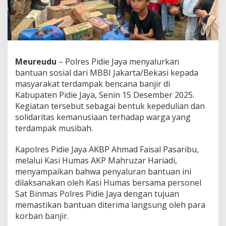
u
r
k
a
n
B
a
Meureudu
– Polres Pidie Jaya menyalurkan
n
bantuan sosial dari MBBI Jakarta/Bekasi kepada
t
masyarakat terdampak bencana banjir di
u
Kabupaten Pidie Jaya, Senin 15 Desember 2025.
a
n
Kegiatan tersebut sebagai bentuk kepedulian dan
S
solidaritas kemanusiaan terhadap warga yang
o
terdampak musibah.
s
i
Kapolres Pidie Jaya AKBP Ahmad Faisal Pasaribu,
a
l
melalui Kasi Humas AKP Mahruzar Hariadi,
M
menyampaikan bahwa penyaluran bantuan ini
B
dilaksanakan oleh Kasi Humas bersama personel
B
Sat Binmas Polres Pidie Jaya dengan tujuan
I
J
memastikan bantuan diterima langsung oleh para
a
korban banjir.
k