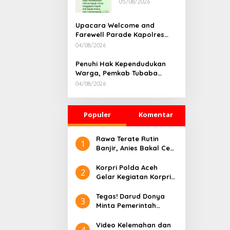
05/08/2026
Rumah
Dikonfirmasi,
Kadisdik Aceh
Upacara Welcome and
Diduga Langgar
Farewell Parade Kapolres
Hukum & Etika,
Tulang Bawang Barat
04/08/2026
DPR‑Provinsi,
Berlangsung Khidmat
Gubernur dan
Penuhi Hak Kependudukan
PLLDA Diminta
Warga, Pemkab Tubaba
Segera
Gelar Sidang Isbat Nikah
Bertindak
04/08/2026
Terpadu dan Teken MOU
Lintas Sektoral
Populer
Komentar
Rawa Terate Rutin
1
Banjir, Anies Bakal Cek
Pabrik Sekitar
Korpri Polda Aceh
2
Gelar Kegiatan Korpri
Peduli Literasi melalui
Donasi Buku/Al-Qur’an
Tegas! Darud Donya
3
ke Lembaga
Minta Pemerintah
Pembinaan Khusus
Pusat Hentikan Proyek
Anak Kelas II Banda
IPAL di Kawasan Titik
Video Kelemahan dan
4