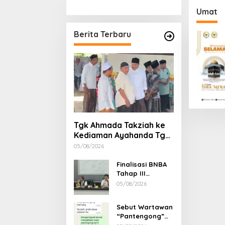
Stimulan Rumah
Etika, 
Umat
Gubern
Dimint
Berita Terbaru
Tgk Ahmada Takziah ke
Kediaman Ayahanda Tgk
Zumadi di Peudada
05/08/2026
Finalisasi BNBA
Tahap III
Dikebut, BPBD
05/08/2026
Aceh Tamiang
Libatkan Datok
Sebut Wartawan
Penghulu untuk
“Pantengong”
Vervali Stimulan
Saat