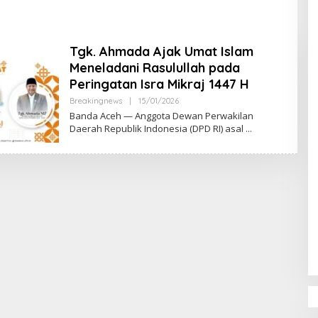
DPR‑Provinsi,
ur dan PLLDA
a Segera Bertindak
Tgk. Ahmada Ajak Umat Islam
Meneladani Rasulullah pada
Peringatan Isra Mikraj 1447 H
Breakingnews
|
15/01/2026
O
L
Banda Aceh — Anggota Dewan Perwakilan
E
Daerah Republik Indonesia (DPD RI) asal
H
M
U
L
Y
A
D
I