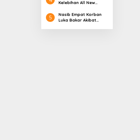
Aceh
Nol Kerajaan Aceh
Kelebihan All New
Darussalam
Terios
Nasib Empat Korban
5
Luka Bakar Akibat
Kebakaran Sumur
Minyak Milik PT.
Pertamina EP Ini kata
PT. Arjuna Petrogas
Indonesia