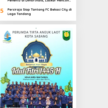
Penentu di Dimurthala, Laskar Rencong
Bidik Tiga Poin
5
Persiraja Siap Tantang FC Bekasi City di
Laga Tandang