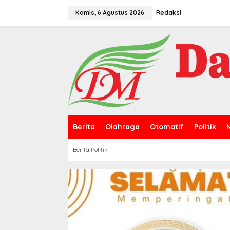
L
e
Kamis, 6 Agustus 2026
Redaksi
w
a
t
i
k
e
k
o
n
t
e
n
Berita
Olahraga
Otomatif
Politik
Berita Politik