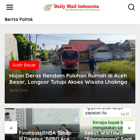
L
e
w
a
Berita Politik
t
i
k
e
k
o
n
t
Aceh Besar
e
Hujan Deras Rendam Puluhan Rumah di Aceh
n
Besar, Longsor Tutupi Akses Wisata Lhoknga
06/01/2026
«
»
Finalisasi BNBA Tahap
Sebut Wartawan
III Dikebut, BPBD Aceh
“Pantengong” Saat