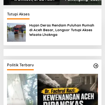
Tamiang Libatkan
Dikonfirmasi, Kadisdik
Datok Penghulu untuk
Aceh Diduga Langgar
Vervali Stimulan
Hukum & Etika,
Tutupi Akses
Rumah
DPR‑Provinsi,
Gubernur dan PLLDA
Hujan Deras Rendam Puluhan Rumah
Diminta Segera
di Aceh Besar, Longsor Tutupi Akses
Bertindak
Wisata Lhoknga
Politik Terbaru