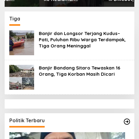
Ayahanda Tgk Zumadi
Tamiang Libatkan
di Peudada
Datok Penghulu untuk
Vervali Stimulan
Tiga
Rumah
Banjir dan Longsor Terjang Kudus–
Pati, Puluhan Ribu Warga Terdampak,
Tiga Orang Meninggal
Banjir Bandang Sitaro Tewaskan 16
Orang, Tiga Korban Masih Dicari
Politik Terbaru