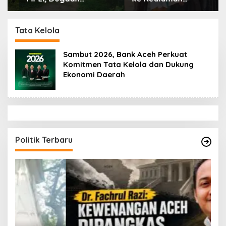
Keracunan Mencuat,
Ayahanda Tgk Zumadi
BKSDA Diminta
di Peudada
Ungkap Penyebabnya
Tata Kelola
Sambut 2026, Bank Aceh Perkuat
Komitmen Tata Kelola dan Dukung
Ekonomi Daerah
Politik Terbaru