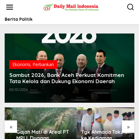
L
e
w
a
Berita Politik
t
i
k
e
k
o
n
t
Ekonomi
,
Perbankan
e
Sambut 2026, Bank Aceh Perkuat Komitmen
n
Tata Kelola dan Dukung Ekonomi Daerah
05/01/2026
«
»
Gajah Mati di Areal PT
Tgk Ahmada Takziah
MPLI, Dugaan
ke Kediaman