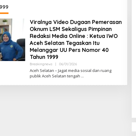
DPR‑Provinsi,
1999
ur dan PLLDA
a Segera Bertindak
Viralnya Video Dugaan Pemerasan
Oknum LSM Sekaligus Pimpinan
Redaksi Media Online : Ketua IWO
Aceh Selatan Tegaskan Itu
Melanggar UU Pers Nomor 40
Tahun 1999
Breakingnews
|
06/01/2026
O
L
Aceh Selatan – Jagat media sosial dan ruang
E
publik Aceh Selatan tengah
H
M
U
L
Y
A
D
I