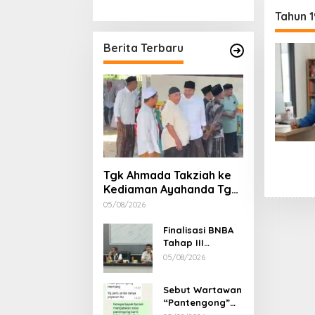
Stimulan Rumah
Etika, 
Tahun 
Gubern
Dimint
Berita Terbaru
Tgk Ahmada Takziah ke
Kediaman Ayahanda Tgk
Zumadi di Peudada
05/08/2026
Finalisasi BNBA
Tahap III
Dikebut, BPBD
05/08/2026
Aceh Tamiang
Libatkan Datok
Sebut Wartawan
Penghulu untuk
“Pantengong”
Vervali Stimulan
Saat