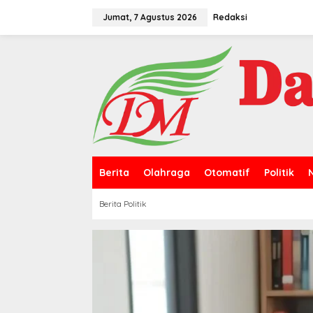
L
e
Jumat, 7 Agustus 2026
Redaksi
w
a
t
i
k
e
k
o
n
t
e
n
Berita
Olahraga
Otomatif
Politik
Berita Politik