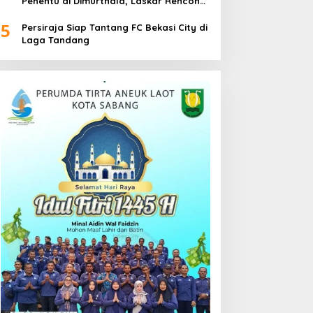
Penentu di Dimurthala, Laskar Rencong
Bidik Tiga Poin
5
Persiraja Siap Tantang FC Bekasi City di
Laga Tandang