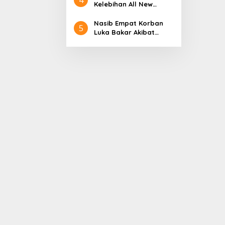
Aceh
Nol Kerajaan Aceh
Kelebihan All New
Darussalam
Terios
Nasib Empat Korban
5
Luka Bakar Akibat
Kebakaran Sumur
Minyak Milik PT.
Pertamina EP Ini kata
PT. Arjuna Petrogas
Indonesia