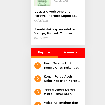
05/08/2026
Rumah
Dikonfirmasi,
Kadisdik Aceh
Upacara Welcome and
Diduga Langgar
Farewell Parade Kapolres
Hukum & Etika,
Tulang Bawang Barat
04/08/2026
DPR‑Provinsi,
Berlangsung Khidmat
Gubernur dan
Penuhi Hak Kependudukan
PLLDA Diminta
Warga, Pemkab Tubaba
Segera
Gelar Sidang Isbat Nikah
Bertindak
04/08/2026
Terpadu dan Teken MOU
Lintas Sektoral
Populer
Komentar
Rawa Terate Rutin
1
Banjir, Anies Bakal Cek
Pabrik Sekitar
Korpri Polda Aceh
2
Gelar Kegiatan Korpri
Peduli Literasi melalui
Donasi Buku/Al-Qur’an
Tegas! Darud Donya
3
ke Lembaga
Minta Pemerintah
Pembinaan Khusus
Pusat Hentikan Proyek
Anak Kelas II Banda
IPAL di Kawasan Titik
Video Kelemahan dan
4