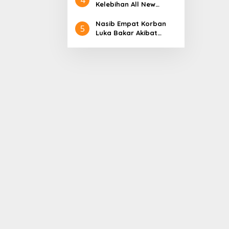
Aceh
Nol Kerajaan Aceh
Kelebihan All New
Darussalam
Terios
Nasib Empat Korban
5
Luka Bakar Akibat
Kebakaran Sumur
Minyak Milik PT.
Pertamina EP Ini kata
PT. Arjuna Petrogas
Indonesia