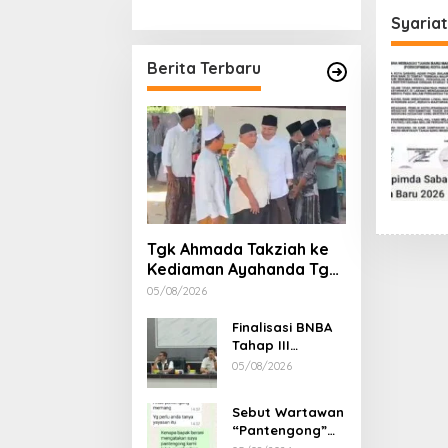
Stimulan Rumah
Etika, 
Syariat
Gubern
Dimint
Berita Terbaru
Tgk Ahmada Takziah ke
Kediaman Ayahanda Tgk
Zumadi di Peudada
05/08/2026
Finalisasi BNBA
Tahap III
Dikebut, BPBD
05/08/2026
Aceh Tamiang
Libatkan Datok
Sebut Wartawan
Penghulu untuk
“Pantengong”
Vervali Stimulan
Saat