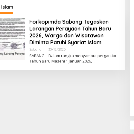
DPR‑Provinsi,
 Islam
ur dan PLLDA
a Segera Bertindak
Forkopimda Sabang Tegaskan
Larangan Perayaan Tahun Baru
2026, Warga dan Wisatawan
Diminta Patuhi Syariat Islam
Sabang
|
30/12/2025
O
L
SABANG – Dalam rangka menyambut pergantian
E
Tahun Baru Masehi 1 Januari 2026,
H
M
U
L
Y
A
D
I