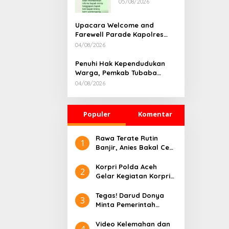
05/08/2026
Rumah
Dikonfirmasi,
Kadisdik Aceh
Upacara Welcome and
Diduga Langgar
Farewell Parade Kapolres
Hukum & Etika,
Tulang Bawang Barat
04/08/2026
DPR‑Provinsi,
Berlangsung Khidmat
Gubernur dan
Penuhi Hak Kependudukan
PLLDA Diminta
Warga, Pemkab Tubaba
Segera
Gelar Sidang Isbat Nikah
Bertindak
04/08/2026
Terpadu dan Teken MOU
Lintas Sektoral
Populer
Komentar
Rawa Terate Rutin
1
Banjir, Anies Bakal Cek
Pabrik Sekitar
Korpri Polda Aceh
2
Gelar Kegiatan Korpri
Peduli Literasi melalui
Donasi Buku/Al-Qur’an
Tegas! Darud Donya
3
ke Lembaga
Minta Pemerintah
Pembinaan Khusus
Pusat Hentikan Proyek
Anak Kelas II Banda
IPAL di Kawasan Titik
Video Kelemahan dan
4