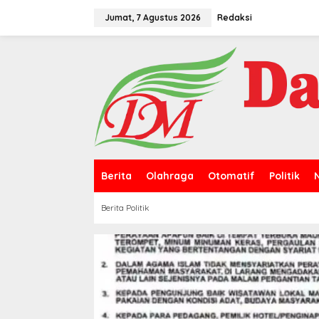
L
e
Jumat, 7 Agustus 2026
Redaksi
w
a
t
i
k
e
k
o
n
t
e
n
Berita
Olahraga
Otomatif
Politik
Berita Politik