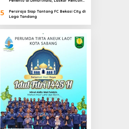
Penentu di Dimurthala, Laskar Rencong
Bidik Tiga Poin
5
Persiraja Siap Tantang FC Bekasi City di
Laga Tandang