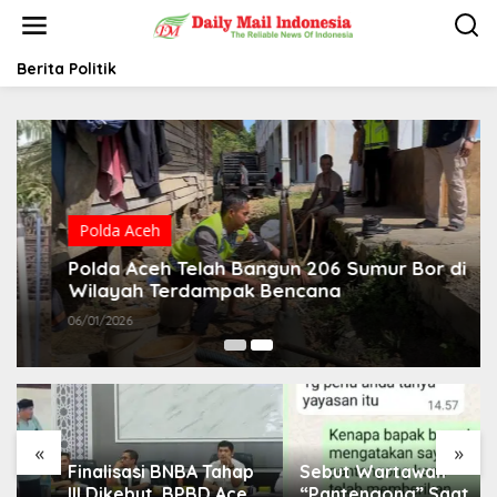
L
e
w
a
Berita Politik
t
i
k
e
k
o
n
t
Polda Aceh
e
Polda Aceh Telah Bangun 206 Sumur Bor di
n
Wilayah Terdampak Bencana
06/01/2026
«
»
Finalisasi BNBA Tahap
Sebut Wartawan
III Dikebut, BPBD Aceh
“Pantengong” Saat