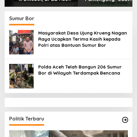
Tamiang Libatkan
Dikonfirmasi, Kadisdik
Datok Penghulu untuk
Aceh Diduga Langgar
Vervali Stimulan
Hukum & Etika,
Sumur Bor
Rumah
DPR‑Provinsi,
Gubernur dan PLLDA
Masyarakat Desa Ujung Krueng Nagan
Diminta Segera
Raya Ucapkan Terima Kasih kepada
Bertindak
Polri atas Bantuan Sumur Bor
Polda Aceh Telah Bangun 206 Sumur
Bor di Wilayah Terdampak Bencana
Politik Terbaru