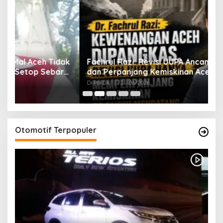
ak
Fachrul Razi: Revisi UUPA Ancam Perdamaian
D
dan Perpanjang Kemiskinan Aceh
M
Di Politik
|
21/06/2026
Di 
Otomotif Terpopuler