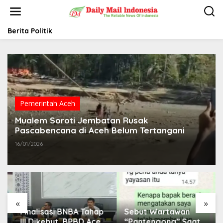
L
e
w
a
Berita Politik
t
i
k
e
k
o
n
t
Pemerintah Aceh
e
Mualem Soroti Jembatan Rusak
n
Pascabencana di Aceh Belum Tertangani
16/01/2026
«
»
Finalisasi BNBA Tahap
Sebut Wartawan
III Dikebut, BPBD Aceh
“Pantengong” Saat