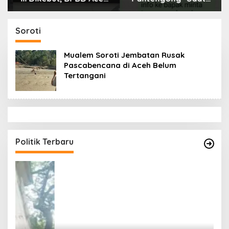
Tamiang Libatkan
Dikonfirmasi, Kadisdik
Datok Penghulu untuk
Aceh Diduga Langgar
Vervali Stimulan
Hukum & Etika,
Soroti
Rumah
DPR‑Provinsi,
Gubernur dan PLLDA
Mualem Soroti Jembatan Rusak
Diminta Segera
Pascabencana di Aceh Belum
Bertindak
Tertangani
Politik Terbaru