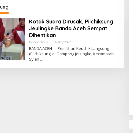
DPR‑Provinsi,
sung
ur dan PLLDA
a Segera Bertindak
Kotak Suara Dirusak, Pilchiksung
Jeulingke Banda Aceh Sempat
Dihentikan
Banda Aceh
|
12/01/2026
O
L
BANDA ACEH — Pemilihan Keuchik Langsung
E
(Pilchiksung) di Gampong Jeulingke, Kecamatan
H
Syiah
M
U
L
Y
A
D
I