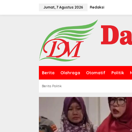
L
e
Jumat, 7 Agustus 2026
Redaksi
w
a
t
i
k
e
k
o
n
t
e
n
Berita
Olahraga
Otomatif
Politik
Berita Politik