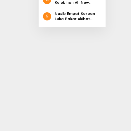
Aceh
Nol Kerajaan Aceh
Kelebihan All New
Darussalam
Terios
Nasib Empat Korban
5
Luka Bakar Akibat
Kebakaran Sumur
Minyak Milik PT.
Pertamina EP Ini kata
PT. Arjuna Petrogas
Indonesia