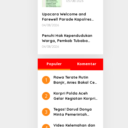
05/08/2026
Rumah
Dikonfirmasi,
Kadisdik Aceh
Upacara Welcome and
Diduga Langgar
Farewell Parade Kapolres
Hukum & Etika,
Tulang Bawang Barat
04/08/2026
DPR‑Provinsi,
Berlangsung Khidmat
Gubernur dan
Penuhi Hak Kependudukan
PLLDA Diminta
Warga, Pemkab Tubaba
Segera
Gelar Sidang Isbat Nikah
Bertindak
04/08/2026
Terpadu dan Teken MOU
Lintas Sektoral
Populer
Komentar
Rawa Terate Rutin
1
Banjir, Anies Bakal Cek
Pabrik Sekitar
Korpri Polda Aceh
2
Gelar Kegiatan Korpri
Peduli Literasi melalui
Donasi Buku/Al-Qur’an
Tegas! Darud Donya
3
ke Lembaga
Minta Pemerintah
Pembinaan Khusus
Pusat Hentikan Proyek
Anak Kelas II Banda
IPAL di Kawasan Titik
Video Kelemahan dan
4