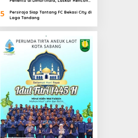
Penentu di Dimurthala, Laskar Rencong
Bidik Tiga Poin
5
Persiraja Siap Tantang FC Bekasi City di
Laga Tandang