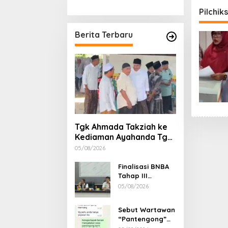
Stimulan Rumah
Etika, 
Pilchik
Gubern
Dimint
Berita Terbaru
Tgk Ahmada Takziah ke
Kediaman Ayahanda Tgk
Zumadi di Peudada
05/08/2026
Finalisasi BNBA
Tahap III
Dikebut, BPBD
05/08/2026
Aceh Tamiang
Libatkan Datok
Sebut Wartawan
Penghulu untuk
“Pantengong”
Vervali Stimulan
Saat