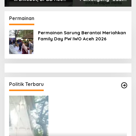
Tamiang Libatkan
Dikonfirmasi, Kadisdik
Datok Penghulu untuk
Aceh Diduga Langgar
Vervali Stimulan
Hukum & Etika,
Permainan
Rumah
DPR‑Provinsi,
Gubernur dan PLLDA
Permainan Sarung Berantai Meriahkan
Diminta Segera
Family Day PW IWO Aceh 2026
Bertindak
Politik Terbaru