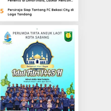
Penentu di Dimurthala, Laskar Rencong
Bidik Tiga Poin
5
Persiraja Siap Tantang FC Bekasi City di
Laga Tandang