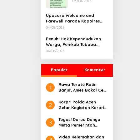
05/08/2026
Rumah
Dikonfirmasi,
Kadisdik Aceh
Upacara Welcome and
Diduga Langgar
Farewell Parade Kapolres
Hukum & Etika,
Tulang Bawang Barat
04/08/2026
DPR‑Provinsi,
Berlangsung Khidmat
Gubernur dan
Penuhi Hak Kependudukan
PLLDA Diminta
Warga, Pemkab Tubaba
Segera
Gelar Sidang Isbat Nikah
Bertindak
04/08/2026
Terpadu dan Teken MOU
Lintas Sektoral
Populer
Komentar
Rawa Terate Rutin
1
Banjir, Anies Bakal Cek
Pabrik Sekitar
Korpri Polda Aceh
2
Gelar Kegiatan Korpri
Peduli Literasi melalui
Donasi Buku/Al-Qur’an
Tegas! Darud Donya
3
ke Lembaga
Minta Pemerintah
Pembinaan Khusus
Pusat Hentikan Proyek
Anak Kelas II Banda
IPAL di Kawasan Titik
Video Kelemahan dan
4