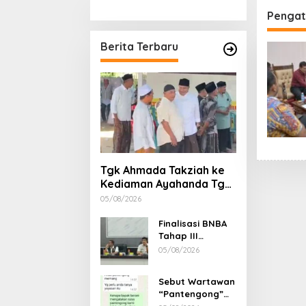
Stimulan Rumah
Etika, 
Pengat
Gubern
Dimint
Berita Terbaru
Tgk Ahmada Takziah ke
Kediaman Ayahanda Tgk
Zumadi di Peudada
05/08/2026
Finalisasi BNBA
Tahap III
Dikebut, BPBD
05/08/2026
Aceh Tamiang
Libatkan Datok
Sebut Wartawan
Penghulu untuk
“Pantengong”
Vervali Stimulan
Saat