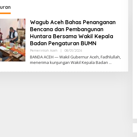
DPR‑Provinsi,
uran
ur dan PLLDA
a Segera Bertindak
Wagub Aceh Bahas Penanganan
Bencana dan Pembangunan
Huntara Bersama Wakil Kepala
Badan Pengaturan BUMN
Pemerintah Aceh
|
08/01/2026
O
L
BANDA ACEH — Wakil Gubernur Aceh, Fadhlullah,
E
menerima kunjungan Wakil Kepala Badan
H
M
U
L
Y
A
D
I