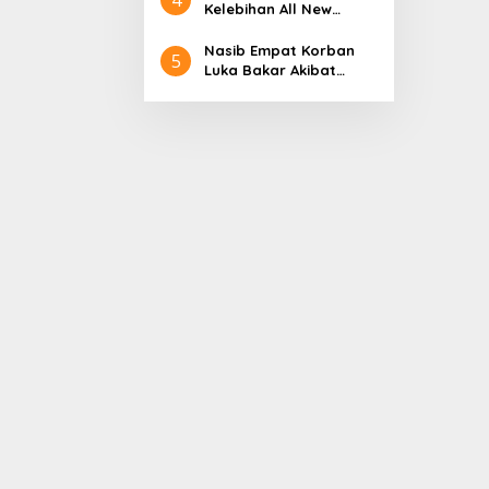
Aceh
Nol Kerajaan Aceh
Kelebihan All New
Darussalam
Terios
Nasib Empat Korban
5
Luka Bakar Akibat
Kebakaran Sumur
Minyak Milik PT.
Pertamina EP Ini kata
PT. Arjuna Petrogas
Indonesia