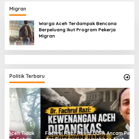
Datok Penghulu untuk
Aceh Diduga Langgar
Vervali Stimulan
Hukum & Etika,
Migran
Rumah
DPR‑Provinsi,
Gubernur dan PLLDA
Warga Aceh Terdampak Bencana
Diminta Segera
Berpeluang Ikut Program Pekerja
Bertindak
Migran
Politik Terbaru
ak
Fachrul Razi: Revisi UUPA Ancam Perdamaian
D