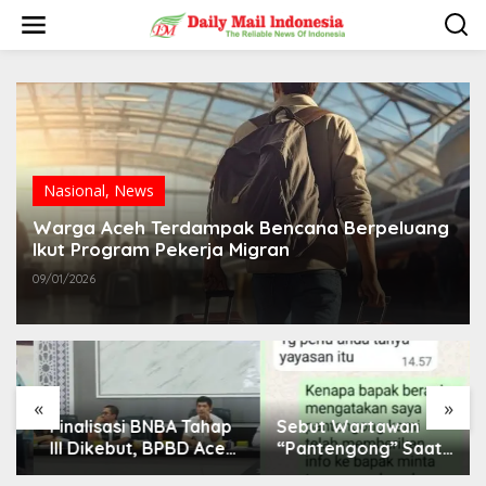
L
e
w
a
t
i
k
e
k
o
Nasional
,
News
n
t
Warga Aceh Terdampak Bencana Berpeluang
e
Ikut Program Pekerja Migran
n
09/01/2026
«
»
Finalisasi BNBA Tahap
Sebut Wartawan
III Dikebut, BPBD Aceh
“Pantengong” Saat
Tamiang Libatkan
Dikonfirmasi, Kadisdik