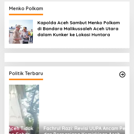
Datok Penghulu untuk
Aceh Diduga Langgar
Vervali Stimulan
Hukum & Etika,
Menko Polkam
Rumah
DPR‑Provinsi,
Gubernur dan PLLDA
Kapolda Aceh Sambut Menko Polkam
Diminta Segera
di Bandara Malikussaleh Aceh Utara
Bertindak
dalam Kunker ke Lokasi Huntara
Politik Terbaru
ak
Fachrul Razi: Revisi UUPA Ancam Perdamaian
D