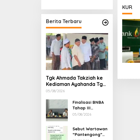
Stimulan Rumah
Etika, 
KUR
Gubern
Dimint
Berita Terbaru
Tgk Ahmada Takziah ke
Kediaman Ayahanda Tgk
Zumadi di Peudada
05/08/2026
Finalisasi BNBA
Tahap III
Dikebut, BPBD
05/08/2026
Aceh Tamiang
Libatkan Datok
Sebut Wartawan
Penghulu untuk
“Pantengong”
Vervali Stimulan
Saat