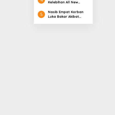
Aceh
Nol Kerajaan Aceh
Kelebihan All New
Darussalam
Terios
Nasib Empat Korban
5
Luka Bakar Akibat
Kebakaran Sumur
Minyak Milik PT.
Pertamina EP Ini kata
PT. Arjuna Petrogas
Indonesia