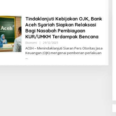
DPR‑Provinsi,
ur dan PLLDA
a Segera Bertindak
Tindaklanjuti Kebijakan OJK, Bank
Aceh Syariah Siapkan Relaksasi
Bagi Nasabah Pembiayaan
KUR/UMKM Terdampak Bencana
Ekonomi
|
29/12/2025
O
L
ACEH – Menindaklanjuti Siaran Pers Otoritas Jasa
E
Keuangan (OJK) mengenai pemberian perlakuan
H
M
U
L
Y
A
D
I