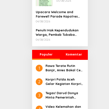
05/08/2026
Rumah
Dikonfirmasi,
Kadisdik Aceh
Upacara Welcome and
Diduga Langgar
Farewell Parade Kapolres
Hukum & Etika,
Tulang Bawang Barat
04/08/2026
DPR‑Provinsi,
Berlangsung Khidmat
Gubernur dan
Penuhi Hak Kependudukan
PLLDA Diminta
Warga, Pemkab Tubaba
Segera
Gelar Sidang Isbat Nikah
Bertindak
04/08/2026
Terpadu dan Teken MOU
Lintas Sektoral
Populer
Komentar
Rawa Terate Rutin
1
Banjir, Anies Bakal Cek
Pabrik Sekitar
Korpri Polda Aceh
2
Gelar Kegiatan Korpri
Peduli Literasi melalui
Donasi Buku/Al-Qur’an
Tegas! Darud Donya
3
ke Lembaga
Minta Pemerintah
Pembinaan Khusus
Pusat Hentikan Proyek
Anak Kelas II Banda
IPAL di Kawasan Titik
Video Kelemahan dan
4