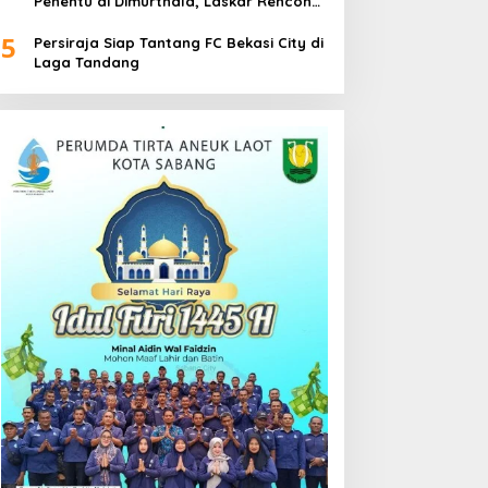
Penentu di Dimurthala, Laskar Rencong
Bidik Tiga Poin
5
Persiraja Siap Tantang FC Bekasi City di
Laga Tandang