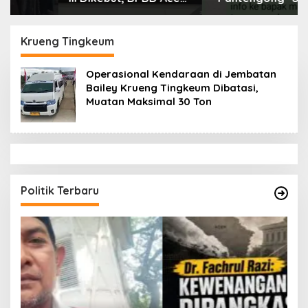
Tamiang Libatkan
Dikonfirmasi, Kadisdik
Datok Penghulu untuk
Aceh Diduga Langgar
Vervali Stimulan
Hukum & Etika,
Krueng Tingkeum
Rumah
DPR‑Provinsi,
Gubernur dan PLLDA
Operasional Kendaraan di Jembatan
Diminta Segera
Bailey Krueng Tingkeum Dibatasi,
Bertindak
Muatan Maksimal 30 Ton
Politik Terbaru