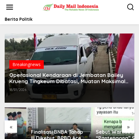
L
e
w
a
Berita Politik
t
i
k
e
k
o
n
t
Breakingnews
e
Operasional Kendaraan di Jembatan Bailey
n
Krueng Tingkeum Dibatasi, Muatan Maksimal
30 Ton
18/01/2026
«
»
Finalisasi BNBA Tahap
Sebut Wartawan
III Dikebut, BPBD Aceh
“Pantengong” Saat