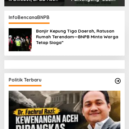
Tamiang Libatkan
Dikonfirmasi, Kadisdik
Datok Penghulu untuk
Aceh Diduga Langgar
Vervali Stimulan
Hukum & Etika,
InfoBencanaBNPB
Rumah
DPR‑Provinsi,
Gubernur dan PLLDA
Banjir Kepung Tiga Daerah, Ratusan
Diminta Segera
Rumah Terendam—BNPB Minta Warga
Bertindak
Tetap Siaga”
Politik Terbaru