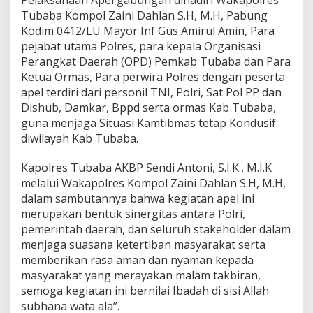
n
Tubaba Kompol Zaini Dahlan S.H, M.H, Pabung
a
Kodim 0412/LU Mayor Inf Gus Amirul Amin, Para
n
pejabat utama Polres, para kepala Organisasi
M
a
Perangkat Daerah (OPD) Pemkab Tubaba dan Para
l
Ketua Ormas, Para perwira Polres dengan peserta
a
apel terdiri dari personil TNI, Polri, Sat Pol PP dan
m
Dishub, Damkar, Bppd serta ormas Kab Tubaba,
T
a
guna menjaga Situasi Kamtibmas tetap Kondusif
k
diwilayah Kab Tubaba.
b
i
Kapolres Tubaba AKBP Sendi Antoni, S.I.K., M.I.K
r
melalui Wakapolres Kompol Zaini Dahlan S.H, M.H,
a
n
dalam sambutannya bahwa kegiatan apel ini
I
merupakan bentuk sinergitas antara Polri,
d
pemerintah daerah, dan seluruh stakeholder dalam
u
menjaga suasana ketertiban masyarakat serta
l
memberikan rasa aman dan nyaman kepada
A
d
masyarakat yang merayakan malam takbiran,
h
semoga kegiatan ini bernilai Ibadah di sisi Allah
a
subhana wata ala”.
1