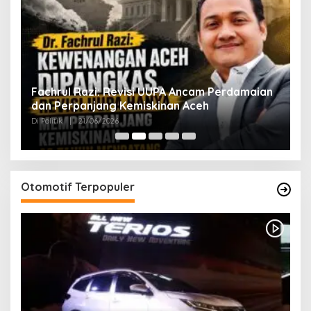
ak
Fachrul Razi: Revisi UUPA Ancam Perdamaian
D
dan Perpanjang Kemiskinan Aceh
M
Di Politik
|
21/06/2026
Di 
Otomotif Terpopuler