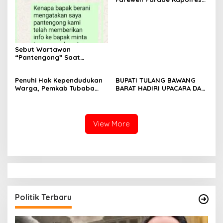
Tulang Bawang Barat
Berlangsung Khidmat
Sebut Wartawan
“Pantengong” Saat
Dikonfirmasi, Kadisdik Aceh
Diduga Langgar Hukum &
Penuhi Hak Kependudukan
BUPATI TULANG BAWANG
Etika, DPR‑Provinsi,
Warga, Pemkab Tubaba
BARAT HADIRI UPACARA DAN
Gubernur dan PLLDA
Gelar Sidang Isbat Nikah
SYUKURAN HARI
Diminta Segera Bertindak
Terpadu dan Teken MOU
BHAYANGKARA KE-80 TAHUN
Lintas Sektoral
2026
View More
Politik Terbaru