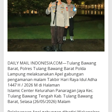
B
a
r
a
t
G
e
l
a
r
K
e
s
i
DAILY MAIL INDONESIA.COM—Tulang Bawang
a
Barat, Polres Tulang Bawang Barat Polda
p
Lampung melaksanakan Apel gabungan
a
n
pengamanan malam Takbir Hari Raya Idul Adha
P
1447 H / 2026 M di Halaman
e
Islamic Center Kelurahan Panaragan Jaya Kec.
n
Tulang Bawang Tengah Kab. Tulang Bawang
g
Barat, Selasa (26/05/2026) Malam
a
m
a
Pelaksanaan Apel gabungan dihadiri Wakapolres