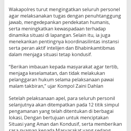
4
Wakapolres turut mengingatkan seluruh personel
4
7
agar melaksanakan tugas dengan penuhtanggung
H
jawab, mengedepankan pendekatan humanis,
serta meningkatkan kewaspadaan terhadap
dinamika situasi di lapangan. Selain itu, ia juga
menekankan pentingnya koordinasilintas instansi
serta peran aktif intelijen dan Bhabinkamtibmas
dalam menjaga situasi tetap kondusif.
“Berikan imbauan kepada masyarakat agar tertib,
menjaga keselamatan, dan tidak melakukan
pelanggaran hukum selama pelaksanaan pawai
malam takbiran,” ujar Kompol Zaini Dahlan
Setelah pelaksanaan apel, para seluruh personil
selanjutnya akan ditempatkan pada 12 titik simpul
pengamanan yang telah ditentukan di berbagai
lokasi, Dengan bertujuan untuk menciptakan
Situasi yang Aman dan Kondusif, serta memberikan
rasa nyaman kepada Masyarakat yang sedang