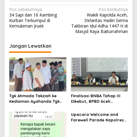
N
Pos sebelumnya
Pos berikutnya
34 Sapi dan 16 Kambing
Wakili Kapolda Aceh,
a
Kurban Terkumpul di
Dirlantas Hadiri Gema
v
Kemukiman Jruek
Takbiran Idul Adha 1447 H di
Masjid Raya Baiturrahman
i
g
Jangan Lewatkan
a
s
i
p
o
s
Tgk Ahmada Takziah ke
Finalisasi BNBA Tahap III
Kediaman Ayahanda Tgk
Dikebut, BPBD Aceh
Zumadi di Peudada
Tamiang Libatkan Datok
Penghulu untuk Vervali
Upacara Welcome and
Stimulan Rumah
Farewell Parade Kapolres
Tulang Bawang Barat
Berlangsung Khidmat