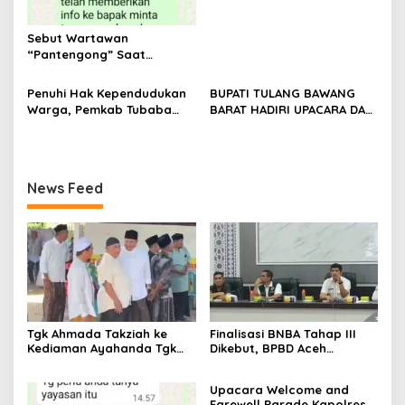
Sebut Wartawan
“Pantengong” Saat
Dikonfirmasi, Kadisdik Aceh
Diduga Langgar Hukum &
Penuhi Hak Kependudukan
BUPATI TULANG BAWANG
Etika, DPR‑Provinsi,
Warga, Pemkab Tubaba
BARAT HADIRI UPACARA DAN
Gubernur dan PLLDA
Gelar Sidang Isbat Nikah
SYUKURAN HARI
Diminta Segera Bertindak
Terpadu dan Teken MOU
BHAYANGKARA KE-80 TAHUN
Lintas Sektoral
2026
News Feed
Tgk Ahmada Takziah ke
Finalisasi BNBA Tahap III
Kediaman Ayahanda Tgk
Dikebut, BPBD Aceh
Zumadi di Peudada
Tamiang Libatkan Datok
Penghulu untuk Vervali
Upacara Welcome and
Stimulan Rumah
Farewell Parade Kapolres