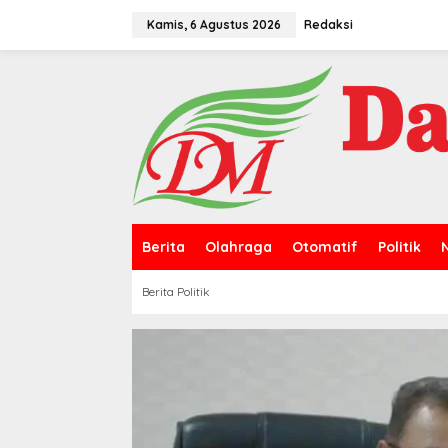
L
e
Kamis, 6 Agustus 2026
Redaksi
w
a
t
i
k
e
k
o
n
t
e
n
Berita
Olahraga
Otomatif
Politik
Berita Politik