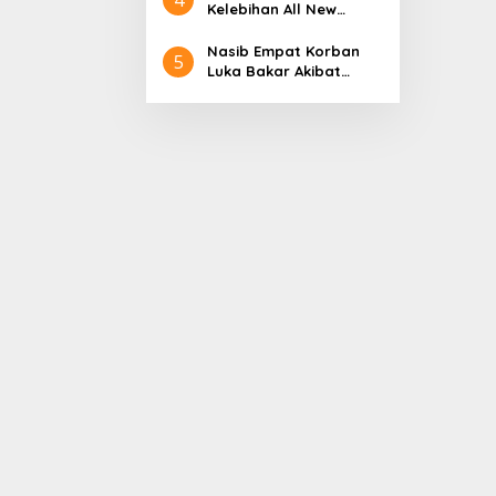
Aceh
Nol Kerajaan Aceh
Kelebihan All New
Darussalam
Terios
Nasib Empat Korban
5
Luka Bakar Akibat
Kebakaran Sumur
Minyak Milik PT.
Pertamina EP Ini kata
PT. Arjuna Petrogas
Indonesia