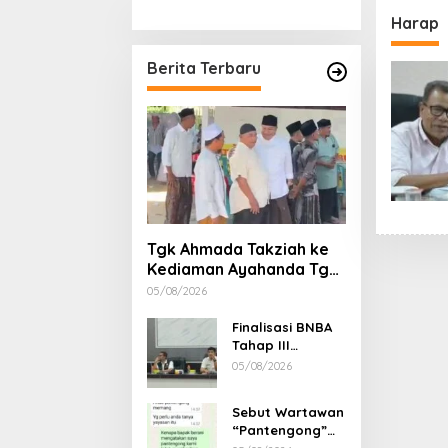
Stimulan Rumah
Etika, 
Harap
Gubern
Dimint
Berita Terbaru
Tgk Ahmada Takziah ke
Kediaman Ayahanda Tgk
Zumadi di Peudada
05/08/2026
Finalisasi BNBA
Tahap III
Dikebut, BPBD
05/08/2026
Aceh Tamiang
Libatkan Datok
Sebut Wartawan
Penghulu untuk
“Pantengong”
Vervali Stimulan
Saat