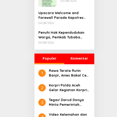
05/08/2026
Rumah
Dikonfirmasi,
Kadisdik Aceh
Upacara Welcome and
Diduga Langgar
Farewell Parade Kapolres
Hukum & Etika,
Tulang Bawang Barat
04/08/2026
DPR‑Provinsi,
Berlangsung Khidmat
Gubernur dan
Penuhi Hak Kependudukan
PLLDA Diminta
Warga, Pemkab Tubaba
Segera
Gelar Sidang Isbat Nikah
Bertindak
04/08/2026
Terpadu dan Teken MOU
Lintas Sektoral
Populer
Komentar
Rawa Terate Rutin
1
Banjir, Anies Bakal Cek
Pabrik Sekitar
Korpri Polda Aceh
2
Gelar Kegiatan Korpri
Peduli Literasi melalui
Donasi Buku/Al-Qur’an
Tegas! Darud Donya
3
ke Lembaga
Minta Pemerintah
Pembinaan Khusus
Pusat Hentikan Proyek
Anak Kelas II Banda
IPAL di Kawasan Titik
Video Kelemahan dan
4