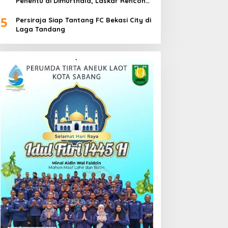
Penentu di Dimurthala, Laskar Rencong
Bidik Tiga Poin
5
Persiraja Siap Tantang FC Bekasi City di
Laga Tandang