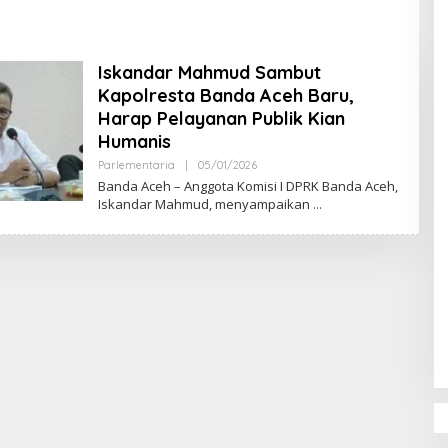
DPR‑Provinsi,
ur dan PLLDA
a Segera Bertindak
Iskandar Mahmud Sambut
Kapolresta Banda Aceh Baru,
Harap Pelayanan Publik Kian
Humanis
Parlementaria
|
05/01/2026
O
L
Banda Aceh – Anggota Komisi I DPRK Banda Aceh,
E
Iskandar Mahmud, menyampaikan
H
M
U
L
Y
A
D
I