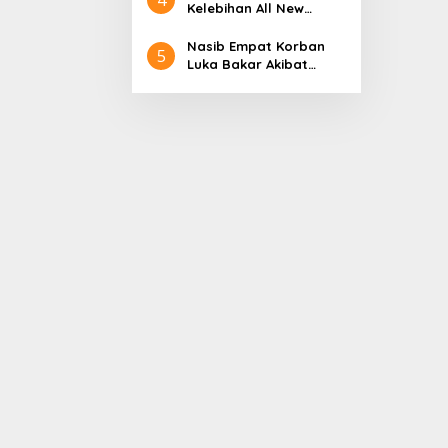
Aceh
Nol Kerajaan Aceh
Kelebihan All New
Darussalam
Terios
Nasib Empat Korban
5
Luka Bakar Akibat
Kebakaran Sumur
Minyak Milik PT.
Pertamina EP Ini kata
PT. Arjuna Petrogas
Indonesia