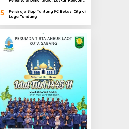
Penentu di Dimurthala, Laskar Rencong
Bidik Tiga Poin
5
Persiraja Siap Tantang FC Bekasi City di
Laga Tandang