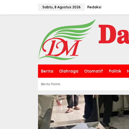
L
e
Sabtu, 8 Agustus 2026
Redaksi
w
a
t
i
k
e
k
o
n
t
e
n
Berita
Olahraga
Otomatif
Politik
Berita Politik