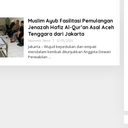
DPR‑Provinsi,
ur dan PLLDA
a Segera Bertindak
Muslim Ayub Fasilitasi Pemulangan
Jenazah Hafiz Al-Qur’an Asal Aceh
Tenggara dari Jakarta
Nasional
,
News
|
12/01/2026
O
L
Jakarta – Wujud kepedulian dan empati
E
mendalam kembali ditunjukkan Anggota Dewan
H
Perwakilan
M
U
L
Y
A
D
I