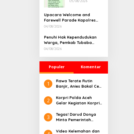
05/08/2026
Rumah
Dikonfirmasi,
Kadisdik Aceh
Upacara Welcome and
Diduga Langgar
Farewell Parade Kapolres
Hukum & Etika,
Tulang Bawang Barat
04/08/2026
DPR‑Provinsi,
Berlangsung Khidmat
Gubernur dan
Penuhi Hak Kependudukan
PLLDA Diminta
Warga, Pemkab Tubaba
Segera
Gelar Sidang Isbat Nikah
Bertindak
04/08/2026
Terpadu dan Teken MOU
Lintas Sektoral
Populer
Komentar
Rawa Terate Rutin
1
Banjir, Anies Bakal Cek
Pabrik Sekitar
Korpri Polda Aceh
2
Gelar Kegiatan Korpri
Peduli Literasi melalui
Donasi Buku/Al-Qur’an
Tegas! Darud Donya
3
ke Lembaga
Minta Pemerintah
Pembinaan Khusus
Pusat Hentikan Proyek
Anak Kelas II Banda
IPAL di Kawasan Titik
Video Kelemahan dan
4