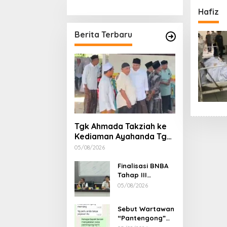
Stimulan Rumah
Etika, 
Hafiz
Gubern
Dimint
Berita Terbaru
Tgk Ahmada Takziah ke
Kediaman Ayahanda Tgk
Zumadi di Peudada
05/08/2026
Finalisasi BNBA
Tahap III
Dikebut, BPBD
05/08/2026
Aceh Tamiang
Libatkan Datok
Sebut Wartawan
Penghulu untuk
“Pantengong”
Vervali Stimulan
Saat