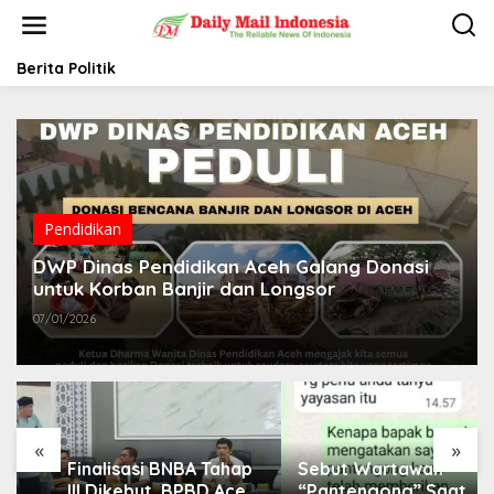
L
e
w
a
Berita Politik
t
i
k
e
k
o
n
t
Pendidikan
e
DWP Dinas Pendidikan Aceh Galang Donasi
n
untuk Korban Banjir dan Longsor
07/01/2026
«
»
Finalisasi BNBA Tahap
Sebut Wartawan
III Dikebut, BPBD Aceh
“Pantengong” Saat