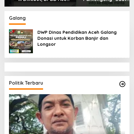
Tamiang Libatkan
Dikonfirmasi, Kadisdik
Datok Penghulu untuk
Aceh Diduga Langgar
Vervali Stimulan
Hukum & Etika,
Galang
Rumah
DPR‑Provinsi,
Gubernur dan PLLDA
DWP Dinas Pendidikan Aceh Galang
Diminta Segera
Donasi untuk Korban Banjir dan
Bertindak
Longsor
Politik Terbaru