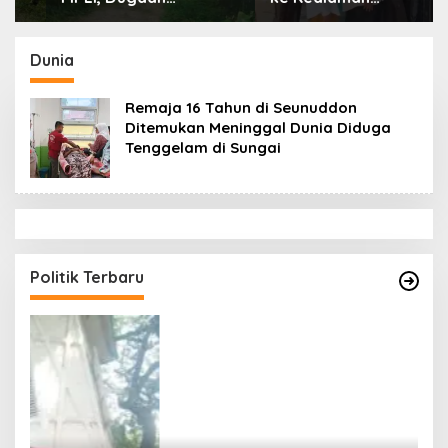
Keracunan Mencuat,
Ayahanda Tgk Zumadi
BKSDA Diminta
di Peudada
Ungkap Penyebabnya
Dunia
Remaja 16 Tahun di Seunuddon
Ditemukan Meninggal Dunia Diduga
Tenggelam di Sungai
Politik Terbaru