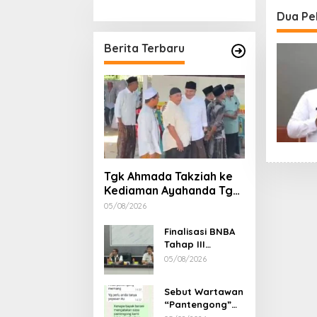
Stimulan Rumah
Etika, 
Dua Pe
Gubern
Dimint
Berita Terbaru
Tgk Ahmada Takziah ke
Kediaman Ayahanda Tgk
Zumadi di Peudada
05/08/2026
Finalisasi BNBA
Tahap III
Dikebut, BPBD
05/08/2026
Aceh Tamiang
Libatkan Datok
Sebut Wartawan
Penghulu untuk
“Pantengong”
Vervali Stimulan
Saat