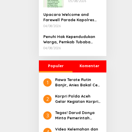
05/08/2026
Rumah
Dikonfirmasi,
Kadisdik Aceh
Upacara Welcome and
Diduga Langgar
Farewell Parade Kapolres
Hukum & Etika,
Tulang Bawang Barat
04/08/2026
DPR‑Provinsi,
Berlangsung Khidmat
Gubernur dan
Penuhi Hak Kependudukan
PLLDA Diminta
Warga, Pemkab Tubaba
Segera
Gelar Sidang Isbat Nikah
Bertindak
04/08/2026
Terpadu dan Teken MOU
Lintas Sektoral
Populer
Komentar
Rawa Terate Rutin
1
Banjir, Anies Bakal Cek
Pabrik Sekitar
Korpri Polda Aceh
2
Gelar Kegiatan Korpri
Peduli Literasi melalui
Donasi Buku/Al-Qur’an
Tegas! Darud Donya
3
ke Lembaga
Minta Pemerintah
Pembinaan Khusus
Pusat Hentikan Proyek
Anak Kelas II Banda
IPAL di Kawasan Titik
Video Kelemahan dan
4