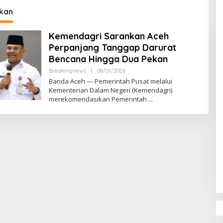
DPR‑Provinsi,
kan
ur dan PLLDA
a Segera Bertindak
Kemendagri Sarankan Aceh
Perpanjang Tanggap Darurat
Bencana Hingga Dua Pekan
Breakingnews
|
08/01/2026
O
L
Banda Aceh — Pemerintah Pusat melalui
E
Kementerian Dalam Negeri (Kemendagri)
H
merekomendasikan Pemerintah
M
U
L
Y
A
D
I