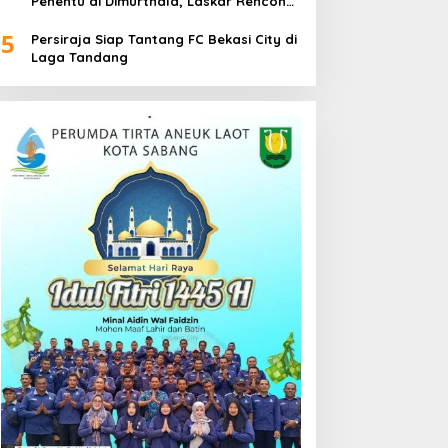
Penentu di Dimurthala, Laskar Rencong
Bidik Tiga Poin
5
Persiraja Siap Tantang FC Bekasi City di
Laga Tandang