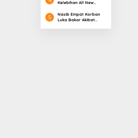
Aceh
Nol Kerajaan Aceh
Kelebihan All New
Darussalam
Terios
Nasib Empat Korban
5
Luka Bakar Akibat
Kebakaran Sumur
Minyak Milik PT.
Pertamina EP Ini kata
PT. Arjuna Petrogas
Indonesia