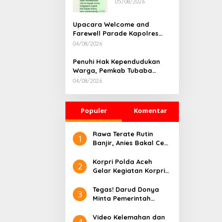
05/08/2026
Rumah
Dikonfirmasi,
Kadisdik Aceh
Upacara Welcome and
Diduga Langgar
Farewell Parade Kapolres
Hukum & Etika,
Tulang Bawang Barat
04/08/2026
DPR‑Provinsi,
Berlangsung Khidmat
Gubernur dan
Penuhi Hak Kependudukan
PLLDA Diminta
Warga, Pemkab Tubaba
Segera
Gelar Sidang Isbat Nikah
Bertindak
04/08/2026
Terpadu dan Teken MOU
Lintas Sektoral
Populer
Komentar
Rawa Terate Rutin
1
Banjir, Anies Bakal Cek
Pabrik Sekitar
Korpri Polda Aceh
2
Gelar Kegiatan Korpri
Peduli Literasi melalui
Donasi Buku/Al-Qur’an
Tegas! Darud Donya
3
ke Lembaga
Minta Pemerintah
Pembinaan Khusus
Pusat Hentikan Proyek
Anak Kelas II Banda
IPAL di Kawasan Titik
Video Kelemahan dan
4