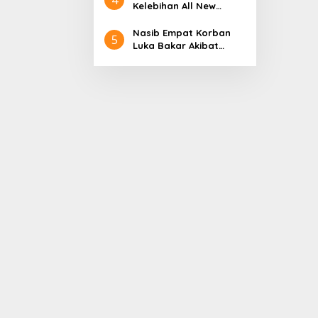
Aceh
Nol Kerajaan Aceh
Kelebihan All New
Darussalam
Terios
Nasib Empat Korban
5
Luka Bakar Akibat
Kebakaran Sumur
Minyak Milik PT.
Pertamina EP Ini kata
PT. Arjuna Petrogas
Indonesia