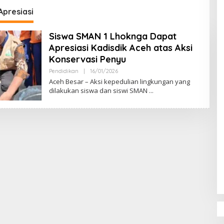
DPR‑Provinsi,
Apresiasi
ur dan PLLDA
a Segera Bertindak
Siswa SMAN 1 Lhoknga Dapat
Apresiasi Kadisdik Aceh atas Aksi
Konservasi Penyu
Pendidikan
|
16/01/2026
O
L
Aceh Besar – Aksi kepedulian lingkungan yang
E
dilakukan siswa dan siswi SMAN
H
M
U
L
Y
A
D
I