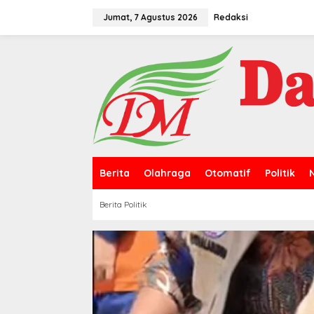
L
e
Jumat, 7 Agustus 2026
Redaksi
w
a
t
i
k
e
k
o
n
t
e
n
Berita
Olahraga
Otomatif
Politik
Berita Politik