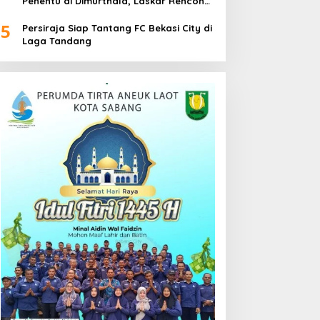
Penentu di Dimurthala, Laskar Rencong
Bidik Tiga Poin
5
Persiraja Siap Tantang FC Bekasi City di
Laga Tandang