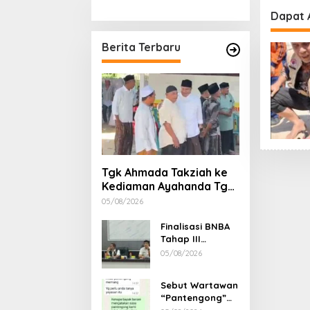
Stimulan Rumah
Etika, 
Dapat 
Gubern
Dimint
Berita Terbaru
Tgk Ahmada Takziah ke
Kediaman Ayahanda Tgk
Zumadi di Peudada
05/08/2026
Finalisasi BNBA
Tahap III
Dikebut, BPBD
05/08/2026
Aceh Tamiang
Libatkan Datok
Sebut Wartawan
Penghulu untuk
“Pantengong”
Vervali Stimulan
Saat