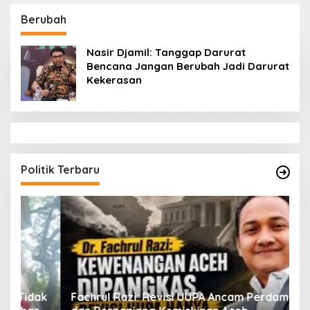
Datok Penghulu untuk
Aceh Diduga Langgar
Vervali Stimulan
Hukum & Etika,
Berubah
Rumah
DPR‑Provinsi,
Gubernur dan PLLDA
Nasir Djamil: Tanggap Darurat
Diminta Segera
Bencana Jangan Berubah Jadi Darurat
Bertindak
Kekerasan
Politik Terbaru
ak
Fachrul Razi: Revisi UUPA Ancam Perdamaian
D