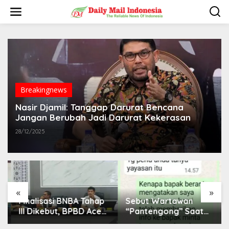
L
e
w
a
t
i
k
e
k
o
Breakingnews
n
t
Nasir Djamil: Tanggap Darurat Bencana
e
Jangan Berubah Jadi Darurat Kekerasan
n
28/12/2025
«
»
Finalisasi BNBA Tahap
Sebut Wartawan
III Dikebut, BPBD Aceh
“Pantengong” Saat
Tamiang Libatkan
Dikonfirmasi, Kadisdik