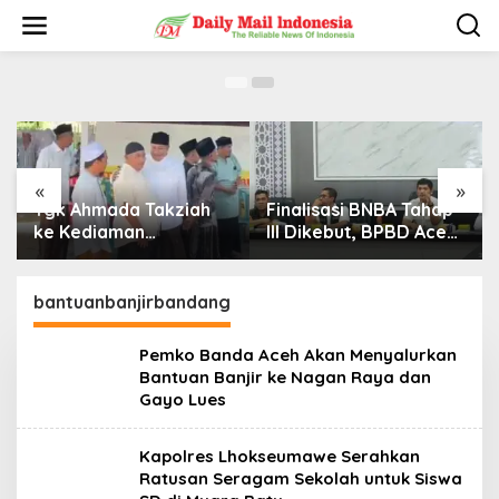
Seragam Sekolah untuk Siswa SD di Muara
L
Batu
e
20/01/2026
w
a
t
i
k
e
k
«
»
o
Finalisasi BNBA Tahap
Sebut Wartawan
n
t
III Dikebut, BPBD Aceh
“Pantengong” Saat
e
Tamiang Libatkan
Dikonfirmasi, Kadisdik
n
Datok Penghulu untuk
Aceh Diduga Langgar
Vervali Stimulan
Hukum & Etika,
bantuanbanjirbandang
Rumah
DPR‑Provinsi,
Gubernur dan PLLDA
Pemko Banda Aceh Akan Menyalurkan
Diminta Segera
Bantuan Banjir ke Nagan Raya dan
Bertindak
Gayo Lues
Kapolres Lhokseumawe Serahkan
Ratusan Seragam Sekolah untuk Siswa