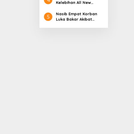
Aceh
Nol Kerajaan Aceh
Kelebihan All New
Darussalam
Terios
Nasib Empat Korban
5
Luka Bakar Akibat
Kebakaran Sumur
Minyak Milik PT.
Pertamina EP Ini kata
PT. Arjuna Petrogas
Indonesia