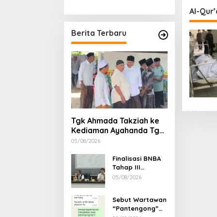
Stimulan Rumah
Etika, 
Al-Qur’
Gubern
Dimint
Berita Terbaru
Tgk Ahmada Takziah ke
Kediaman Ayahanda Tgk
Zumadi di Peudada
05/08/2026
Finalisasi BNBA
Tahap III
Dikebut, BPBD
05/08/2026
Aceh Tamiang
Libatkan Datok
Sebut Wartawan
Penghulu untuk
“Pantengong”
Vervali Stimulan
Saat