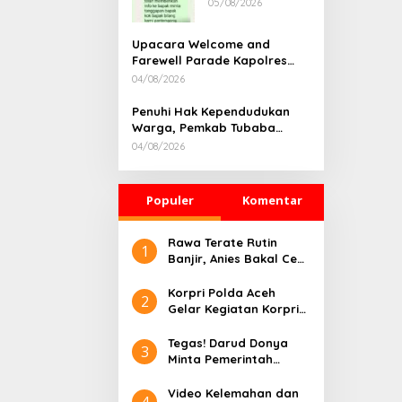
05/08/2026
Rumah
Dikonfirmasi,
Kadisdik Aceh
Upacara Welcome and
Diduga Langgar
Farewell Parade Kapolres
Hukum & Etika,
Tulang Bawang Barat
04/08/2026
DPR‑Provinsi,
Berlangsung Khidmat
Gubernur dan
Penuhi Hak Kependudukan
PLLDA Diminta
Warga, Pemkab Tubaba
Segera
Gelar Sidang Isbat Nikah
Bertindak
04/08/2026
Terpadu dan Teken MOU
Lintas Sektoral
Populer
Komentar
Rawa Terate Rutin
1
Banjir, Anies Bakal Cek
Pabrik Sekitar
Korpri Polda Aceh
2
Gelar Kegiatan Korpri
Peduli Literasi melalui
Donasi Buku/Al-Qur’an
Tegas! Darud Donya
3
ke Lembaga
Minta Pemerintah
Pembinaan Khusus
Pusat Hentikan Proyek
Anak Kelas II Banda
IPAL di Kawasan Titik
Video Kelemahan dan
4