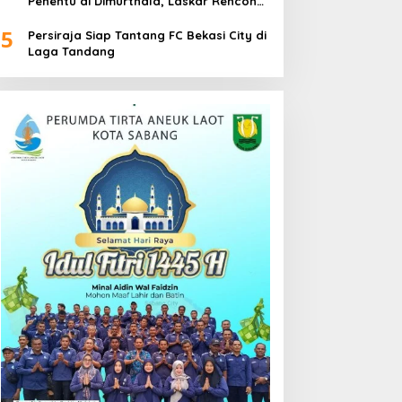
Penentu di Dimurthala, Laskar Rencong
Bidik Tiga Poin
5
Persiraja Siap Tantang FC Bekasi City di
Laga Tandang