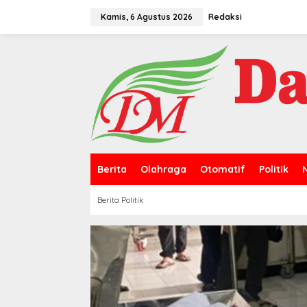
L
e
Kamis, 6 Agustus 2026
Redaksi
w
a
t
i
k
e
k
o
n
t
e
n
Berita
Olahraga
Otomatif
Politik
Berita Politik