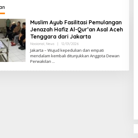
DPR‑Provinsi,
an
ur dan PLLDA
a Segera Bertindak
Muslim Ayub Fasilitasi Pemulangan
Jenazah Hafiz Al-Qur’an Asal Aceh
Tenggara dari Jakarta
Nasional
,
News
|
12/01/2026
O
L
Jakarta – Wujud kepedulian dan empati
E
mendalam kembali ditunjukkan Anggota Dewan
H
Perwakilan
M
U
L
Y
A
D
I