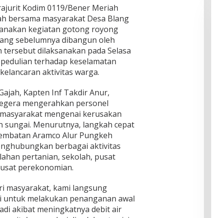
rajurit Kodim 0119/Bener Meriah
jah bersama masyarakat Desa Blang
anakan kegiatan gotong royong
ang sebelumnya dibangun oleh
n tersebut dilaksanakan pada Selasa
epedulian terhadap keselamatan
elancaran aktivitas warga.
jah, Kapten Inf Takdir Anur,
segera mengerahkan personel
i masyarakat mengenai kerusakan
an sungai. Menurutnya, langkah cepat
Jembatan Aramco Alur Pungkeh
enghubungkan berbagai aktivitas
lahan pertanian, sekolah, pusat
pusat perekonomian.
ri masyarakat, kami langsung
i untuk melakukan penanganan awal
di akibat meningkatnya debit air