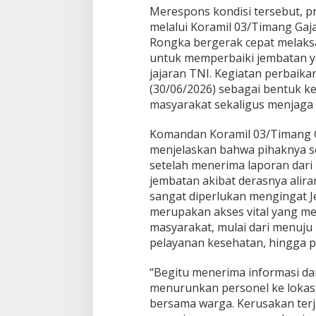
Merespons kondisi tersebut, p
r
u
melalui Koramil 03/Timang Ga
s
Rongka bergerak cepat melaks
S
untuk memperbaiki jembatan y
u
jajaran TNI. Kegiatan perbaika
n
(30/06/2026) sebagai bentuk k
g
a
masyarakat sekaligus menjaga k
i
d
Komandan Koramil 03/Timang Ga
i
menjelaskan bahwa pihaknya 
D
setelah menerima laporan dar
s
.
jembatan akibat derasnya alir
B
sangat diperlukan mengingat 
l
merupakan akses vital yang m
a
masyarakat, mulai dari menuju 
n
g
pelayanan kesehatan, hingga 
R
o
“Begitu menerima informasi da
n
menurunkan personel ke lokas
g
bersama warga. Kerusakan terja
k