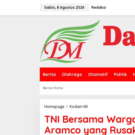
L
e
Sabtu, 8 Agustus 2026
Redaksi
w
a
t
i
k
e
k
o
n
t
e
n
Berita
Olahraga
Otomatif
Politik
Berita Politik
Homepage
/
Kodam IM
T
N
TNI Bersama Warga
I
B
Aramco yang Rusak 
e
r