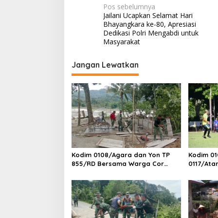
N
Pos sebelumnya
Jailani Ucapkan Selamat Hari
a
Bhayangkara ke-80, Apresiasi
v
Dedikasi Polri Mengabdi untuk
Masyarakat
i
g
Jangan Lewatkan
a
s
i
p
o
s
Kodim 0108/Agara dan Yon TP
Kodim 01
855/RD Bersama Warga Cor
0117/Ata
Pondasi Blok Angkur Jembatan
Piala Pa
Gantung di Ds. Lawe Ger Ger,
Aceh Tenggara