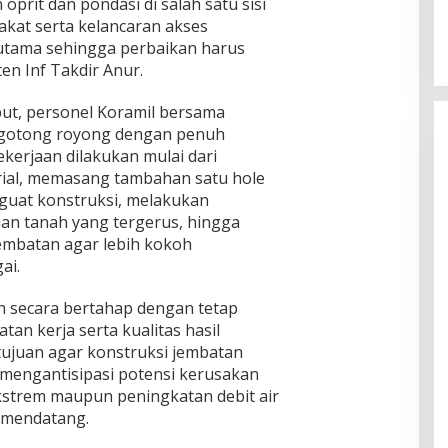
prit dan pondasi di salah satu sisi
kat serta kelancaran akses
s utama sehingga perbaikan harus
en Inf Takdir Anur.
ut, personel Koramil bersama
rgotong royong dengan penuh
kerjaan dilakukan mulai dari
ial, memasang tambahan satu hole
guat konstruksi, melakukan
an tanah yang tergerus, hingga
embatan agar lebih kokoh
ai.
n secara bertahap dengan tetap
n kerja serta kualitas hasil
tujuan agar konstruksi jembatan
mengantisipasi potensi kerusakan
ekstrem maupun peningkatan debit air
 mendatang.