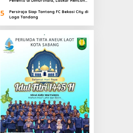
Penentu di Dimurthala, Laskar Rencong
Bidik Tiga Poin
5
Persiraja Siap Tantang FC Bekasi City di
Laga Tandang