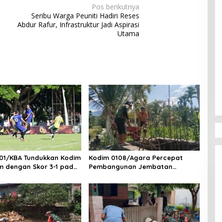
Pos berikutnya
Seribu Warga Peuniti Hadiri Reses
Abdur Rafur, Infrastruktur Jadi Aspirasi
Utama
01/KBA Tundukkan Kodim
Kodim 0108/Agara Percepat
m dengan Skor 3-1 pada
Pembangunan Jembatan
ngdam IM Cup 2026
Gantung Perintis di Ds. Kuta
Ujung, Aceh Tenggara