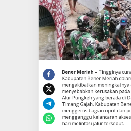
A
r
a
m
c
o
y
a
n
g
R
u
s
Bener Meriah –
Tingginya cur
a
Kabupaten Bener Meriah dalam
k
D
mengakibatkan meningkatnya d
i
menyebabkan kerusakan pada 
t
Alur Pungkeh yang berada di 
e
Timang Gajah, Kabupaten Bener
r
j
menggerus bagian oprit dan p
a
mengganggu kelancaran akses 
n
hari melintasi jalur tersebut.
g
A