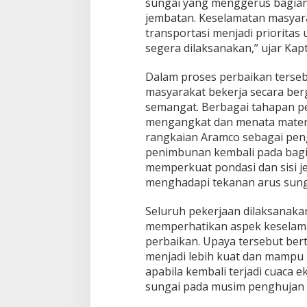
a
sungai yang menggerus bagian o
,
jembatan. Keselamatan masyara
B
transportasi menjadi priorita
e
segera dilaksanakan,” ujar Kapt
n
e
r
Dalam proses perbaikan terseb
M
masyarakat bekerja secara be
e
semangat. Berbagai tahapan pe
r
mengangkat dan menata mater
i
rangkaian Aramco sebagai pen
a
h
penimbunan kembali pada bagi
memperkuat pondasi dan sisi j
menghadapi tekanan arus sung
Seluruh pekerjaan dilaksanaka
memperhatikan aspek keselamata
perbaikan. Upaya tersebut ber
menjadi lebih kuat dan mampu 
apabila kembali terjadi cuaca 
sungai pada musim penghujan