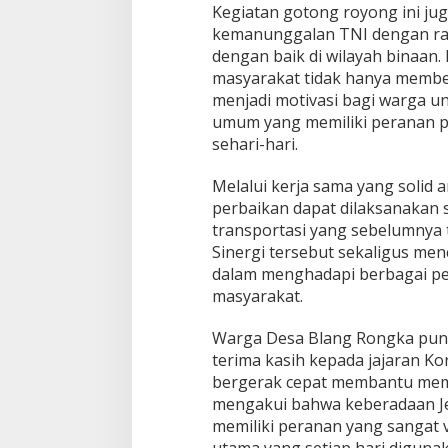
Kegiatan gotong royong ini jug
kemanunggalan TNI dengan raky
dengan baik di wilayah binaan. 
masyarakat tidak hanya member
menjadi motivasi bagi warga u
umum yang memiliki peranan p
sehari-hari.
Melalui kerja sama yang solid 
perbaikan dapat dilaksanakan s
transportasi yang sebelumnya 
Sinergi tersebut sekaligus m
dalam menghadapi berbagai per
masyarakat.
Warga Desa Blang Rongka pun 
terima kasih kepada jajaran Ko
bergerak cepat membantu memp
mengakui bahwa keberadaan J
memiliki peranan yang sangat 
utama yang setiap hari digun