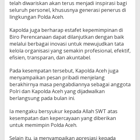
telah diwariskan akan terus menjadi inspirasi bagi
n
j
seluruh personel, khususnya generasi penerus di
e
lingkungan Polda Aceh.
l
a
Kapolda juga berharap estafet kepemimpinan di
n
Biro Perencanaan dapat dilanjutkan dengan baik
g
P
melalui berbagai inovasi untuk mewujudkan tata
u
kelola organisasi yang semakin profesional, efektif,
r
efisien, transparan, dan akuntabel.
n
a
Pada kesempatan tersebut, Kapolda Aceh juga
T
u
menyampaikan pesan pribadi menjelang
g
berakhirnya masa pengabdiannya sebagai anggota
a
Polri dan Kapolda Aceh yang dijadwalkan
s
berlangsung pada bulan ini.
Ia mengaku bersyukur kepada Allah SWT atas
kesempatan dan kepercayaan yang diberikan
untuk memimpin Polda Aceh.
Selain itu, ia menyampaikan apresiasi kepada