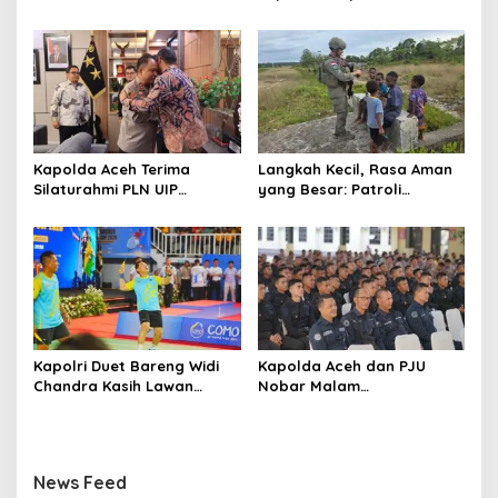
Aspol Lamteumen I Akibat
Cartenz di Puncak Jaya
Angin Kencang Disertai
Pererat Kedekatan dengan
Hujan
Masyarakat
Kapolda Aceh Terima
Langkah Kecil, Rasa Aman
Silaturahmi PLN UIP
yang Besar: Patroli
Sumatera Bagian Utara,
Humanis Satgas Ops Damai
Perkuat Sinergi Dukung
Cartenz Hangatkan
Infrastruktur
Kenyam
Ketenagalistrikan
Kapolri Duet Bareng Widi
Kapolda Aceh dan PJU
Chandra Kasih Lawan
Nobar Malam
Bahlil-Muhammad di
Penganugerahan Hoegeng
Penutupan Kapolri Cup
Awards 2026, Lima Polisi
2026
Teladan Raih Penghargaan
News Feed