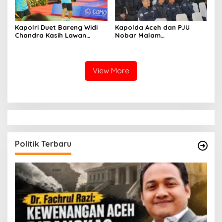
Kapolri Duet Bareng Widi
Kapolda Aceh dan PJU
Chandra Kasih Lawan
Nobar Malam
Bahlil-Muhammad di
Penganugerahan Hoegeng
Penutupan Kapolri Cup
Awards 2026, Lima Polisi
2026
Teladan Raih Penghargaan
View More
Politik Terbaru