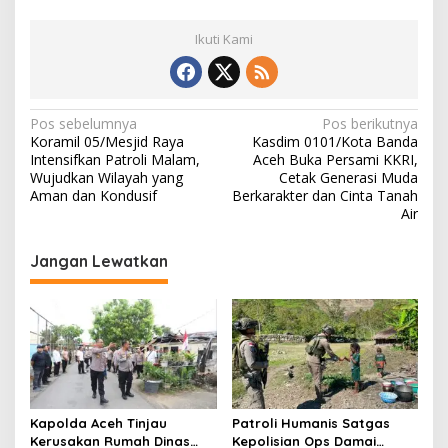
Ikuti Kami
N
Pos sebelumnya
Pos berikutnya
Koramil 05/Mesjid Raya
Kasdim 0101/Kota Banda
a
Intensifkan Patroli Malam,
Aceh Buka Persami KKRI,
v
Wujudkan Wilayah yang
Cetak Generasi Muda
Aman dan Kondusif
Berkarakter dan Cinta Tanah
i
Air
g
Jangan Lewatkan
a
s
i
p
o
s
Kapolda Aceh Tinjau
Patroli Humanis Satgas
Kerusakan Rumah Dinas
Kepolisian Ops Damai