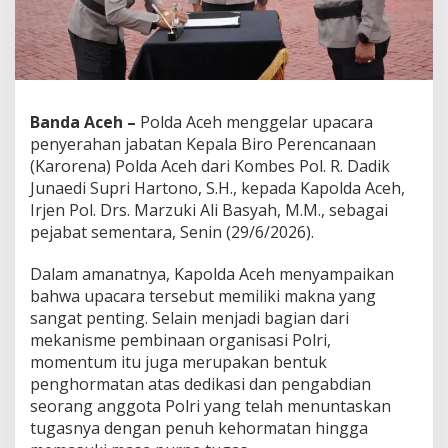
e
r
a
h
k
a
n
Banda Aceh –
Polda Aceh menggelar upacara
J
penyerahan jabatan Kepala Biro Perencanaan
a
(Karorena) Polda Aceh dari Kombes Pol. R. Dadik
b
Junaedi Supri Hartono, S.H., kepada Kapolda Aceh,
a
t
Irjen Pol. Drs. Marzuki Ali Basyah, M.M., sebagai
a
pejabat sementara, Senin (29/6/2026).
n
,
Dalam amanatnya, Kapolda Aceh menyampaikan
K
bahwa upacara tersebut memiliki makna yang
a
p
sangat penting. Selain menjadi bagian dari
o
mekanisme pembinaan organisasi Polri,
l
momentum itu juga merupakan bentuk
d
penghormatan atas dedikasi dan pengabdian
a
S
seorang anggota Polri yang telah menuntaskan
a
tugasnya dengan penuh kehormatan hingga
m