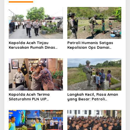
Kapolda Aceh Tinjau
Patroli Humanis Satgas
Kerusakan Rumah Dinas
Kepolisian Ops Damai
Aspol Lamteumen I Akibat
Cartenz di Puncak Jaya
Angin Kencang Disertai
Pererat Kedekatan dengan
Hujan
Masyarakat
Kapolda Aceh Terima
Langkah Kecil, Rasa Aman
Silaturahmi PLN UIP
yang Besar: Patroli
Sumatera Bagian Utara,
Humanis Satgas Ops Damai
Perkuat Sinergi Dukung
Cartenz Hangatkan
Infrastruktur
Kenyam
Ketenagalistrikan