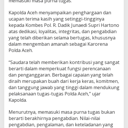
memasuki masa purna tugas.
p
a
Kapolda Aceh menyampaikan penghargaan dan
i
k
ucapan terima kasih yang setinggi-tingginya
a
kepada Kombes Pol. R. Dadik Junaedi Supri Hartono
n
atas dedikasi, loyalitas, integritas, dan pengabdian
A
yang telah diberikan selama bertugas, khususnya
p
dalam mengemban amanah sebagai Karorena
r
e
Polda Aceh.
s
i
“Saudara telah memberikan kontribusi yang sangat
a
berarti dalam memperkuat fungsi perencanaan
s
dan penganggaran. Berbagai capaian yang telah
i
d
diraih merupakan buah dari kerja keras, komitmen,
a
dan tanggung jawab yang tinggi dalam mendukung
n
pelaksanaan tugas-tugas Polda Aceh,” ujar
P
Kapolda.
e
s
a
Menurutnya, memasuki masa purna tugas bukan
n
berarti berakhirnya pengabdian. Nilai-nilai
M
pengabdian, pengalaman, dan keteladanan yang
e