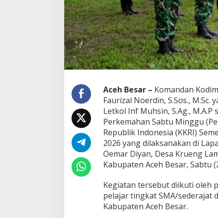
s
a
m
i
K
K
R
I
,
C
Aceh Besar –
Komandan Kodim 0
e
Faurizal Noerdin, S.Sos., M.Sc.
t
Letkol Inf Muhsin, S.Ag., M.A.
a
Perkemahan Sabtu Minggu (Per
k
G
Republik Indonesia (KKRI) Se
e
2026 yang dilaksanakan di La
n
Oemar Diyan, Desa Krueng Lam
e
Kabupaten Aceh Besar, Sabtu (2
r
a
s
Kegiatan tersebut diikuti oleh
i
pelajar tingkat SMA/sederajat 
M
Kabupaten Aceh Besar.
u
d