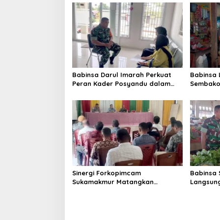
s
i
p
o
s
Babinsa Darul Imarah Perkuat
Babinsa
Peran Kader Posyandu dalam
Sembako 
Mendukung Program Gizi Anak
Lamjuhan
Perkemb
Sinergi Forkopimcam
Babinsa 
Sukamakmur Matangkan
Langsung
Persiapan HUT RI ke-81,
Harga S
Semangat Kebersamaan Jadi
Stabilit
Kunci Sukses