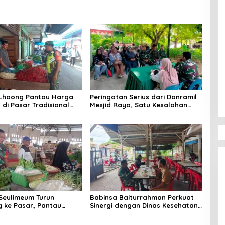
 Lhoong Pantau Harga
Peringatan Serius dari Danramil
di Pasar Tradisional
Mesjid Raya, Satu Kesalahan
g, Ini
Bisa Rugikan Diri, Keluarga,
angannya
hingga Satuan
Seulimeum Turun
Babinsa Baiturrahman Perkuat
 ke Pasar, Pantau
Sinergi dengan Dinas Kesehatan,
embako dan Pastikan
Dorong Pencegahan Penyakit
as Pangan
dan Peningkatan Kualitas SDM