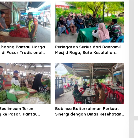
 Lhoong Pantau Harga
Peringatan Serius dari Danramil
di Pasar Tradisional
Mesjid Raya, Satu Kesalahan
g, Ini
Bisa Rugikan Diri, Keluarga,
angannya
hingga Satuan
Seulimeum Turun
Babinsa Baiturrahman Perkuat
 ke Pasar, Pantau
Sinergi dengan Dinas Kesehatan,
embako dan Pastikan
Dorong Pencegahan Penyakit
as Pangan
dan Peningkatan Kualitas SDM