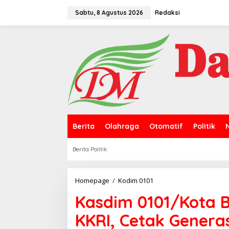
L
e
Sabtu, 8 Agustus 2026
Redaksi
w
a
t
i
k
e
k
o
n
t
e
n
Berita
Olahraga
Otomatif
Politik
Berita Politik
Homepage
/
Kodim 0101
K
a
Kasdim 0101/Kota 
s
d
KKRI, Cetak Genera
i
m