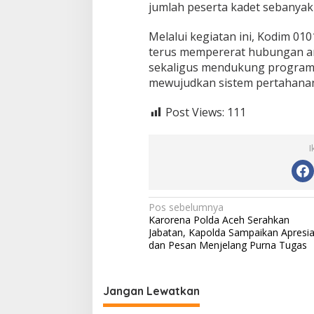
jumlah peserta kadet sebanyak 
Melalui kegiatan ini, Kodim 0
terus mempererat hubungan an
sekaligus mendukung program 
mewujudkan sistem pertahanan
Post Views:
111
I
N
Pos sebelumnya
Karorena Polda Aceh Serahkan
a
Jabatan, Kapolda Sampaikan Apresia
v
dan Pesan Menjelang Purna Tugas
i
g
Jangan Lewatkan
a