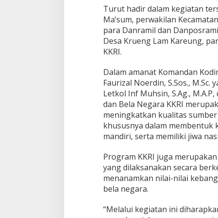
Turut hadir dalam kegiatan te
a
B
Ma’sum, perwakilan Kecamatan 
e
para Danramil dan Danposramil
r
Desa Krueng Lam Kareung, par
k
KKRI.
a
r
a
Dalam amanat Komandan Kodim 
k
Faurizal Noerdin, S.Sos., M.Sc
t
Letkol Inf Muhsin, S.Ag., M.A.
e
dan Bela Negara KKRI merupak
r
d
meningkatkan kualitas sumber
a
khususnya dalam membentuk kar
n
mandiri, serta memiliki jiwa na
C
i
Program KKRI juga merupakan
n
t
yang dilaksanakan secara berk
a
menanamkan nilai-nilai keban
T
bela negara.
a
n
“Melalui kegiatan ini diharapk
a