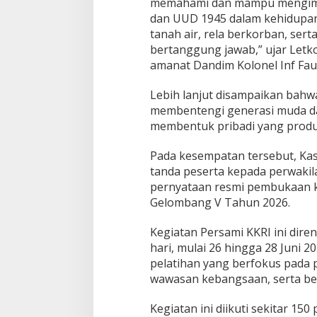
h
memahami dan mampu mengimple
A
dan UUD 1945 dalam kehidupan 
i
tanah air, rela berkorban, serta
r
bertanggung jawab,” ujar Letk
amanat Dandim Kolonel Inf Faur
Lebih lanjut disampaikan bahwa
membentengi generasi muda da
membentuk pribadi yang produk
Pada kesempatan tersebut, Ka
tanda peserta kepada perwakil
pernyataan resmi pembukaan k
Gelombang V Tahun 2026.
Kegiatan Persami KKRI ini dir
hari, mulai 26 hingga 28 Juni 
pelatihan yang berfokus pada 
wawasan kebangsaan, serta be
Kegiatan ini diikuti sekitar 1