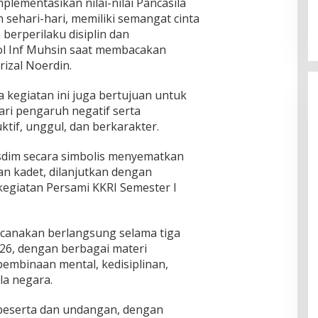
mentasikan nilai-nilai Pancasila
sehari-hari, memiliki semangat cinta
 berperilaku disiplin dan
ol Inf Muhsin saat membacakan
izal Noerdin.
 kegiatan ini juga bertujuan untuk
ri pengaruh negatif serta
tif, unggul, dan berkarakter.
sdim secara simbolis menyematkan
an kadet, dilanjutkan dengan
egiatan Persami KKRI Semester I
encanakan berlangsung selama tiga
2026, dengan berbagai materi
pembinaan mental, kedisiplinan,
la negara.
50 peserta dan undangan, dengan