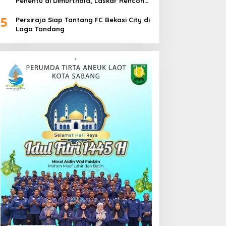
Penentu di Dimurthala, Laskar Rencong
Bidik Tiga Poin
5
Persiraja Siap Tantang FC Bekasi City di
Laga Tandang