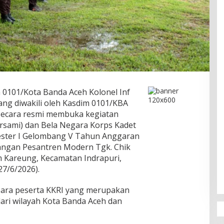
101/Kota Banda Aceh Kolonel Inf
 yang diwakili oleh Kasdim 0101/KBA
P secara resmi membuka kegiatan
sami) dan Bela Negara Korps Kadet
mester I Gelombang V Tahun Anggaran
pangan Pesantren Modern Tgk. Chik
 Kareung, Kecamatan Indrapuri,
7/6/2026).
 para peserta KKRI yang merupakan
dari wilayah Kota Banda Aceh dan