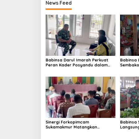
News Feed
Babinsa Darul Imarah Perkuat
Babinsa
Peran Kader Posyandu dalam
Sembako 
Mendukung Program Gizi Anak
Lamjuhan
Perkemb
Sinergi Forkopimcam
Babinsa 
Sukamakmur Matangkan
Langsung
Persiapan HUT RI ke-81,
Harga S
Semangat Kebersamaan Jadi
Stabilit