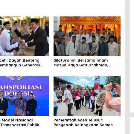
ceh: Dayah Benteng
‎Silaturahmi Bersama Imam
embangun Generasi
Masjid Raya Baiturrahman,
dan Berakhlak
Wagub Aceh Perkuat Sinergi
dengan Ulama
e Model Nasional
Pemerintah Aceh Telusuri
Transportasi Publik
Penyebab Kelangkaan Semen
Mualem Raih Transportasi
dan BBM