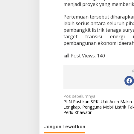
A
menjadi proyek yang memberik
c
e
Pertemuan tersebut diharapkan 
h
lebih serius antara seluruh 
pembangkit listrik tenaga sur
target transisi energi 
pembangunan ekonomi daerah 
Post Views:
140
I
N
Pos sebelumnya
PLN Pastikan SPKLU di Aceh Makin
a
Lengkap, Pengguna Mobil Listrik Ta
v
Perlu Khawatir
i
Jangan Lewatkan
g