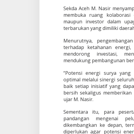
s
Sekda Aceh M. Nasir menyamp
t
membuka ruang kolaborasi 
r
maupun investor dalam upay
i
k
terbarukan yang dimiliki daerah
T
e
Menurutnya, pengembangan 
n
terhadap ketahanan energi,
a
mendorong investasi, men
g
a
mendukung pembangunan berke
S
u
“Potensi energi surya yang d
r
optimal melalui sinergi selur
y
baik setiap inisiatif yang d
a
(
bersih sekaligus memberikan
P
ujar M. Nasir.
L
T
Sementara itu, para peser
S
pandangan mengenai pe
)
d
dikembangkan ke depan, ter
i
diperlukan agar potensi ene