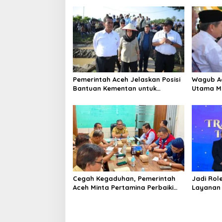
a
s
i
p
o
s
Pemerintah Aceh Jelaskan Posisi
‎Wagub A
Bantuan Kementan untuk
Utama M
Pemulihan Sawah dan Kebun
Beriman 
Cegah Kegaduhan, Pemerintah
Jadi Rol
Aceh Minta Pertamina Perbaiki
Layanan 
Pelayanan SPBU
Gratis, 
Indonesi