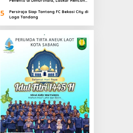
Penentu di Dimurthala, Laskar Rencong
Bidik Tiga Poin
5
Persiraja Siap Tantang FC Bekasi City di
Laga Tandang