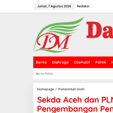
L
e
Jumat, 7 Agustus 2026
Redaksi
w
a
t
i
k
e
k
o
n
t
e
n
Berita
Olahraga
Otomatif
Politik
Berita Politik
Homepage
/
Pemerintah Aceh
S
e
Sekda Aceh dan PL
k
d
Pengembangan Pemb
a
A