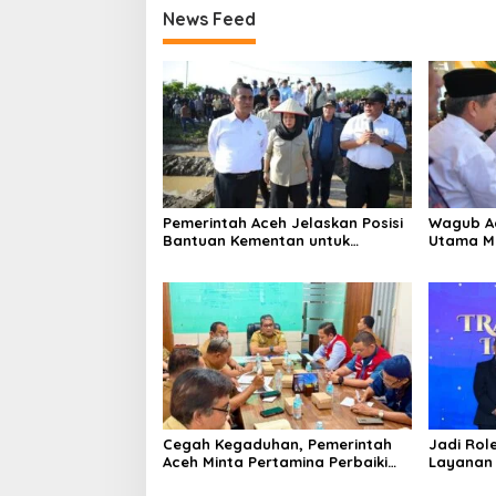
News Feed
Pemerintah Aceh Jelaskan Posisi
‎Wagub A
Bantuan Kementan untuk
Utama M
Pemulihan Sawah dan Kebun
Beriman 
Cegah Kegaduhan, Pemerintah
Jadi Rol
Aceh Minta Pertamina Perbaiki
Layanan 
Pelayanan SPBU
Gratis, 