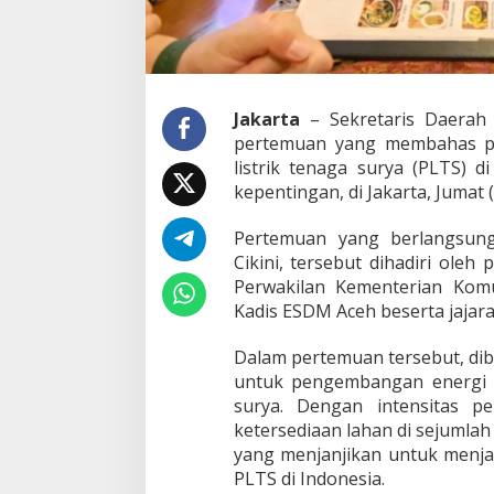
k
P
e
n
g
e
Jakarta
– Sekretaris Daerah 
m
pertemuan yang membahas p
b
listrik tenaga surya (PLTS)
a
kepentingan, di Jakarta, Jumat 
n
g
a
Pertemuan yang berlangsun
n
Cikini, tersebut dihadiri ole
P
Perwakilan Kementerian Komun
e
Kadis ESDM Aceh beserta jajara
m
b
a
Dalam pertemuan tersebut, diba
n
untuk pengembangan energi 
g
surya. Dengan intensitas p
k
ketersediaan lahan di sejumlah 
i
yang menjanjikan untuk menj
t
L
PLTS di Indonesia.
i