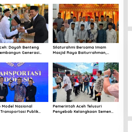
ceh: Dayah Benteng
‎Silaturahmi Bersama Imam
embangun Generasi
Masjid Raya Baiturrahman,
dan Berakhlak
Wagub Aceh Perkuat Sinergi
dengan Ulama
e Model Nasional
Pemerintah Aceh Telusuri
Transportasi Publik
Penyebab Kelangkaan Semen
Mualem Raih Transportasi
dan BBM
a Award 2026