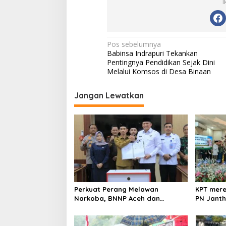
I
N
Pos sebelumnya
Babinsa Indrapuri Tekankan
a
Pentingnya Pendidikan Sejak Dini
v
Melalui Komsos di Desa Binaan
i
Jangan Lewatkan
g
a
s
i
p
o
s
Perkuat Perang Melawan
KPT mere
Narkoba, BNNP Aceh dan
PN Jantho
Pemkab Aceh Barat Bentuk ULT
Kelas I B
P4GN