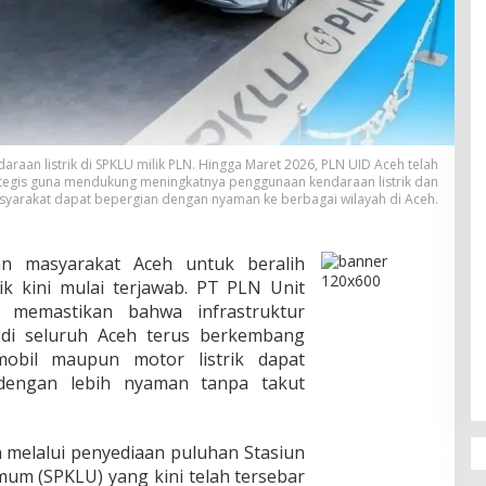
raan listrik di SPKLU milik PLN. Hingga Maret 2026, PLN UID Aceh telah
rategis guna mendukung meningkatnya penggunaan kendaraan listrik dan
yarakat dapat bepergian dengan nyaman ke berbagai wilayah di Aceh.
n masyarakat Aceh untuk beralih
k kini mulai terjawab. PT PLN Unit
h memastikan bahwa infrastruktur
 di seluruh Aceh terus berkembang
obil maupun motor listrik dapat
dengan lebih nyaman tanpa takut
 melalui penyediaan puluhan Stasiun
mum (SPKLU) yang kini telah tersebar