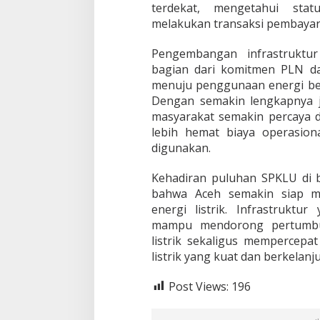
terdekat, mengetahui stat
melakukan transaksi pembayara
Pengembangan infrastruktur
bagian dari komitmen PLN d
menuju penggunaan energi be
Dengan semakin lengkapnya j
masyarakat semakin percaya di
lebih hemat biaya operasio
digunakan.
Kehadiran puluhan SPKLU di b
bahwa Aceh semakin siap me
energi listrik. Infrastrukt
mampu mendorong pertumbu
listrik sekaligus mempercepa
listrik yang kuat dan berkelanj
Post Views:
196