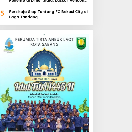
Penentu di Dimurthala, Laskar Rencong
Bidik Tiga Poin
5
Persiraja Siap Tantang FC Bekasi City di
Laga Tandang