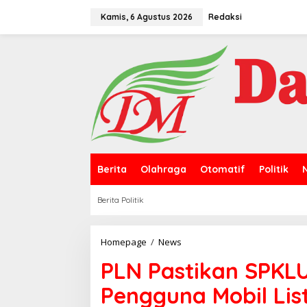
L
e
Kamis, 6 Agustus 2026
Redaksi
w
a
t
i
k
e
k
o
n
t
e
n
Berita
Olahraga
Otomatif
Politik
Berita Politik
Homepage
/
News
P
L
PLN Pastikan SPKLU
N
P
Pengguna Mobil List
a
s