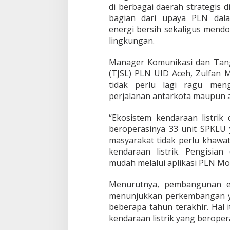
di berbagai daerah strategis di
a
bagian dari upaya PLN dala
k
P
energi bersih sekaligus men
e
lingkungan.
r
l
Manager Komunikasi dan Tan
u
(TJSL) PLN UID Aceh, Zulfan M
K
h
tidak perlu lagi ragu meng
a
perjalanan antarkota maupun ak
w
a
“Ekosistem kendaraan listrik
t
beroperasinya 33 unit SPKLU y
i
r
masyarakat tidak perlu khawa
kendaraan listrik. Pengisia
mudah melalui aplikasi PLN Mobi
Menurutnya, pembangunan ek
menunjukkan perkembangan y
beberapa tahun terakhir. Hal i
kendaraan listrik yang beropera