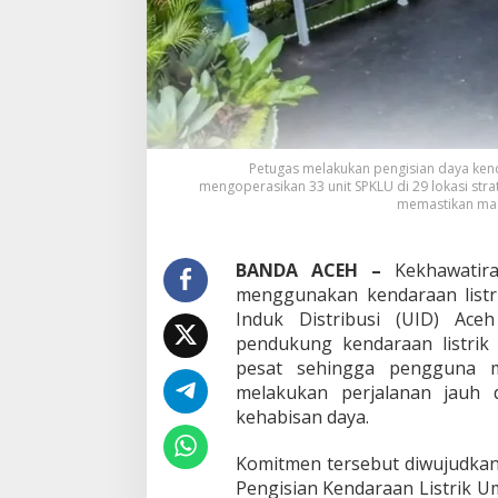
k
a
p
,
P
e
n
g
Petugas melakukan pengisian daya kenda
g
mengoperasikan 33 unit SPKLU di 29 lokasi st
u
memastikan mas
n
a
M
BANDA ACEH –
Kekhawatira
o
menggunakan kendaraan listri
b
Induk Distribusi (UID) Ace
i
l
pendukung kendaraan listrik
L
pesat sehingga pengguna m
i
melakukan perjalanan jauh 
s
kehabisan daya.
t
r
i
Komitmen tersebut diwujudkan
k
Pengisian Kendaraan Listrik U
T