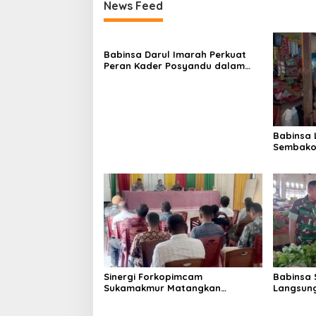
News Feed
Babinsa Darul Imarah Perkuat
Peran Kader Posyandu dalam
Mendukung Program Gizi Anak
Babinsa
Sembako 
Lamjuhan
Perkemb
Sinergi Forkopimcam
Babinsa 
Sukamakmur Matangkan
Langsung
Persiapan HUT RI ke-81,
Harga S
Semangat Kebersamaan Jadi
Stabilit