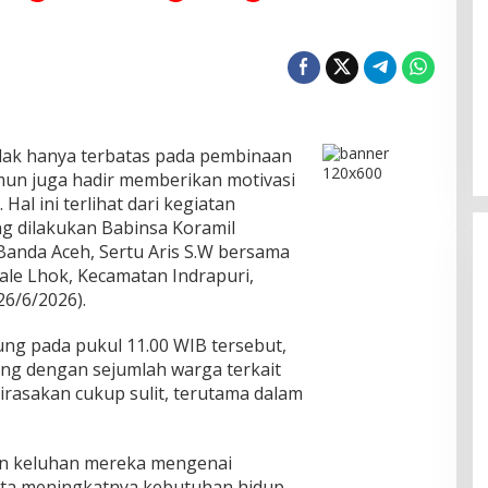
Satgas PPA: Komisioner Baitul Mal
Aceh Tidak Terlibat Pemotongan
Bantuan, Setop Sebar Hoaks
Di Politik
|
05/08/2026
dak hanya terbatas pada pembinaan
amun juga hadir memberikan motivasi
al ini terlihat dari kegiatan
ng dilakukan Babinsa Koramil
Banda Aceh, Sertu Aris S.W bersama
le Lhok, Kecamatan Indrapuri,
6/6/2026).
ng pada pukul 11.00 WIB tersebut,
ung dengan sejumlah warga terkait
dirasakan cukup sulit, terutama dalam
n keluhan mereka mengenai
erta meningkatnya kebutuhan hidup