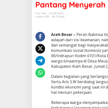
Pantang Menyerah
a
h
S
Mul Yadi
26/06/2026
u
Kodim 0101
182 Dilihat
l
i
t
n
Aceh Besar –
Peran Babinsa ti
y
wilayah dari sisi keamanan, n
a
dan semangat bagi masyarakat. H
E
komunikasi sosial (komsos) ya
k
06/Indrapuri Kodim 0101/Kota 
o
n
warga binaannya di Desa Meusa
o
Kabupaten Aceh Besar, Jumat (2
m
i
Dalam kegiatan yang berlangsu
,
Sertu Aris S.W berdialog langs
B
a
kondisi ekonomi yang saat ini 
b
hal mencari pekerjaan.
i
n
Beberapa warga menyampaika
s
terbatasnya lapangan kerja s
a