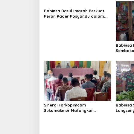
a
s
Babinsa Darul Imarah Perkuat
Peran Kader Posyandu dalam
i
Mendukung Program Gizi Anak
p
o
s
Babinsa
Sembako 
Lamjuhan
Perkemb
Sinergi Forkopimcam
Babinsa 
Sukamakmur Matangkan
Langsung
Persiapan HUT RI ke-81,
Harga S
Semangat Kebersamaan Jadi
Stabilit
Kunci Sukses