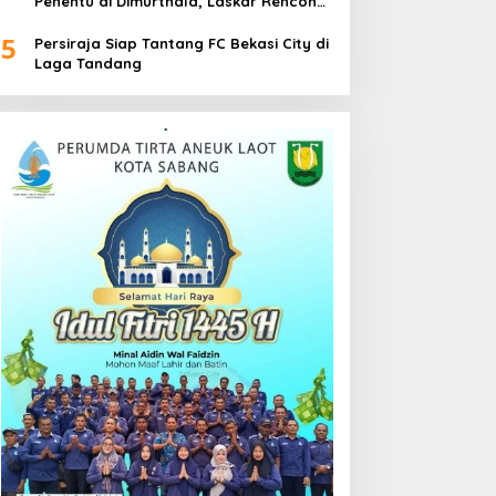
Penentu di Dimurthala, Laskar Rencong
Bidik Tiga Poin
5
Persiraja Siap Tantang FC Bekasi City di
Laga Tandang