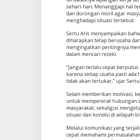
I
sehari-hari. Menanggapi hal t
n
dan dorongan moril agar masy
d
menghadapi situasi tersebut.
r
a
Sertu Aris menyampaikan bahw
p
u
diharapkan tetap berusaha dan 
r
mengingatkan pentingnya menj
i
dalam mencari rezeki.
B
e
“Jangan terlalu cepat berputus
r
i
karena setiap usaha pasti ada h
S
tidak akan tertukar,” ujar Sert
e
m
Selain memberikan motivasi, ke
a
untuk mempererat hubungan si
n
g
masyarakat, sekaligus menget
a
situasi dan kondisi di wilayah b
t
W
Melalui komunikasi yang terjali
a
cepat memahami permasalahan 
r
g