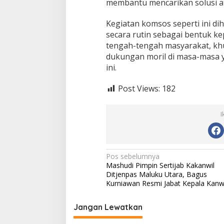
membantu mencarikan solusi ata
a
A
Kegiatan komsos seperti ini di
g
secara rutin sebagai bentuk ke
a
tengah-tengah masyarakat, k
r
P
dukungan moril di masa-masa 
a
ini.
n
t
Post Views:
182
a
n
g
I
M
e
n
y
e
N
Pos sebelumnya
r
Mashudi Pimpin Sertijab Kakanwil
a
a
Ditjenpas Maluku Utara, Bagus
h
v
Kurniawan Resmi Jabat Kepala Kanwi
i
Jangan Lewatkan
g