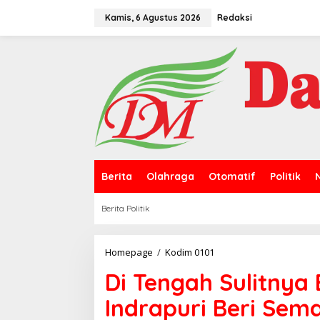
L
e
Kamis, 6 Agustus 2026
Redaksi
w
a
t
i
k
e
k
o
n
t
e
n
Berita
Olahraga
Otomatif
Politik
Berita Politik
Homepage
/
Kodim 0101
D
i
Di Tengah Sulitnya
T
e
Indrapuri Beri Se
n
g