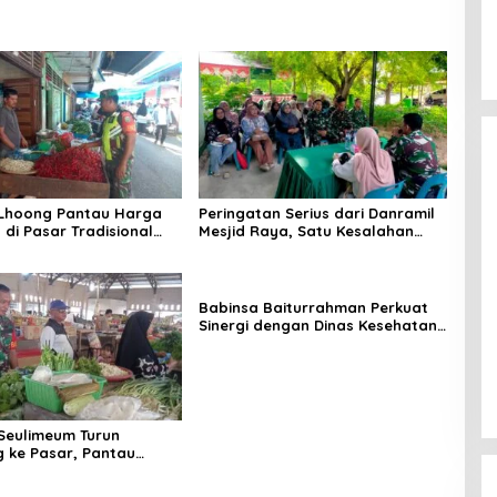
 Lhoong Pantau Harga
Peringatan Serius dari Danramil
di Pasar Tradisional
Mesjid Raya, Satu Kesalahan
g, Ini
Bisa Rugikan Diri, Keluarga,
angannya
hingga Satuan
Babinsa Baiturrahman Perkuat
Sinergi dengan Dinas Kesehatan,
Dorong Pencegahan Penyakit
dan Peningkatan Kualitas SDM
Seulimeum Turun
 ke Pasar, Pantau
embako dan Pastikan
as Pangan