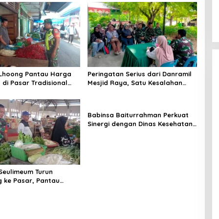
 Lhoong Pantau Harga
Peringatan Serius dari Danramil
di Pasar Tradisional
Mesjid Raya, Satu Kesalahan
g, Ini
Bisa Rugikan Diri, Keluarga,
angannya
hingga Satuan
Babinsa Baiturrahman Perkuat
Sinergi dengan Dinas Kesehatan,
Dorong Pencegahan Penyakit
dan Peningkatan Kualitas SDM
Seulimeum Turun
 ke Pasar, Pantau
embako dan Pastikan
as Pangan