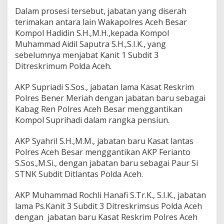
b
Dalam prosesi tersebut, jabatan yang diserah
a
terimakan antara lain Wakapolres Aceh Besar
t
Kompol Hadidin S.H.,M.H.,kepada Kompol
U
t
Muhammad Aidil Saputra S.H.,S.I.K., yang
a
sebelumnya menjabat Kanit 1 Subdit 3
m
Ditreskrimum Polda Aceh.
a
d
AKP Supriadi S.Sos., jabatan lama Kasat Reskrim
a
n
Polres Bener Meriah dengan jabatan baru sebagai
K
Kabag Ren Polres Aceh Besar menggantikan
a
Kompol Suprihadi dalam rangka pensiun.
p
o
AKP Syahril S.H.,M.M., jabatan baru Kasat lantas
l
s
Polres Aceh Besar menggantikan AKP Ferianto
e
S.Sos.,M.Si., dengan jabatan baru sebagai Paur Si
k
STNK Subdit Ditlantas Polda Aceh.
J
a
AKP Muhammad Rochli Hanafi S.Tr.K., S.I.K., jabatan
j
a
lama Ps.Kanit 3 Subdit 3 Ditreskrimsus Polda Aceh
r
dengan jabatan baru Kasat Reskrim Polres Aceh
a