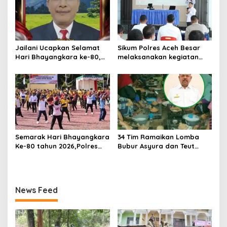
Kawasan Hutan Jantho
Jailani Ucapkan Selamat
Sikum Polres Aceh Besar
Hari Bhayangkara ke-80,
melaksanakan kegiatan
Apresiasi Dedikasi Polri
Penyuluhan Hukum tentang
Mengabdi untuk
Penyelidikan, Penyidikan,
Masyarakat
dan Praperadilan Menurut
KUHP dan KUHAP Baru
Semarak Hari Bhayangkara
34 Tim Ramaikan Lomba
Ke-80 tahun 2026,Polres
Bubur Asyura dan Teut
Aceh Besar Gelar Olahraga
Apam Aceh Besar
Bersama dan Bagikan
Doorprize Meriah
News Feed