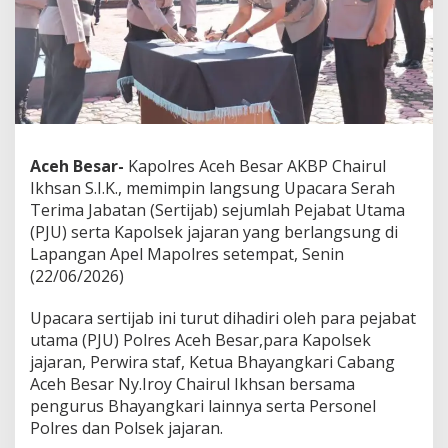
i
m
p
i
n
S
e
r
t
Aceh Besar-
Kapolres Aceh Besar AKBP Chairul
i
Ikhsan S.I.K., memimpin langsung Upacara Serah
j
a
Terima Jabatan (Sertijab) sejumlah Pejabat Utama
b
(PJU) serta Kapolsek jajaran yang berlangsung di
S
Lapangan Apel Mapolres setempat, Senin
e
(22/06/2026)
j
u
m
Upacara sertijab ini turut dihadiri oleh para pejabat
l
utama (PJU) Polres Aceh Besar,para Kapolsek
a
jajaran, Perwira staf, Ketua Bhayangkari Cabang
h
Aceh Besar Ny.Iroy Chairul Ikhsan bersama
P
pengurus Bhayangkari lainnya serta Personel
e
j
Polres dan Polsek jajaran.
a