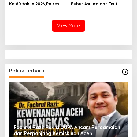
Ke-80 tahun 2026,Polres
Bubur Asyura dan Teut
Aceh Besar Gelar Olahraga
Apam Aceh Besar
Bersama dan Bagikan
Doorprize Meriah
View More
Politik Terbaru
ak
Fachrul Razi: Revisi UUPA Ancam Perdamaian
D
dan Perpanjang Kemiskinan Aceh
M