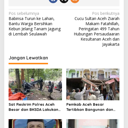
N
Pos sebelumnya
Pos berikutnya
Babinsa Turun ke Lahan,
Cucu Sultan Aceh Ziarah
a
Bantu Warga Bersihkan
Makam Fatahillah,
v
Kebun Jelang Tanam Jagung
Peringatan 499 Tahun
di Lembah Seulawah
Hubungan Persaudaaran
i
Kesultanan Aceh dan
Jayakarta
g
a
Jangan Lewatkan
s
i
p
o
s
Sat Reskrim Polres Aceh
Pemkab Aceh Besar
Besar dan BKSDA Lakukan
Tertibkan Bangunan dan
Pengecekan Dugaan
Lapak di Pasar Induk
Aktifitas Pertambangan
Lambaro
Emas Tanpa Izin Di