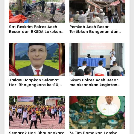
Sat Reskrim Polres Aceh
Pemkab Aceh Besar
Besar dan BKSDA Lakukan
Tertibkan Bangunan dan
Pengecekan Dugaan
Lapak di Pasar Induk
Aktifitas Pertambangan
Lambaro
Emas Tanpa Izin Di
Kawasan Hutan Jantho
Jailani Ucapkan Selamat
Sikum Polres Aceh Besar
Hari Bhayangkara ke-80,
melaksanakan kegiatan
Apresiasi Dedikasi Polri
Penyuluhan Hukum tentang
Mengabdi untuk
Penyelidikan, Penyidikan,
Masyarakat
dan Praperadilan Menurut
KUHP dan KUHAP Baru
Semarak Hari Bhayangkara
34 Tim Ramaikan Lomba