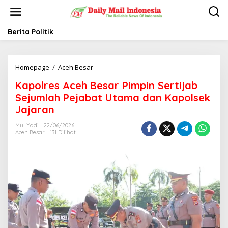
L
e
w
a
Berita Politik
t
i
k
Homepage
/
Aceh Besar
K
e
a
k
Kapolres Aceh Besar Pimpin Sertijab
p
o
o
n
Sejumlah Pejabat Utama dan Kapolsek
l
t
Jajaran
r
e
e
n
Mul Yadi
22/06/2026
s
Aceh Besar
131 Dilihat
A
c
e
h
B
e
s
a
r
P