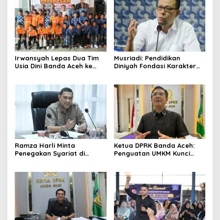
Irwansyah Lepas Dua Tim
Musriadi: Pendidikan
Usia Dini Banda Aceh ke
Diniyah Fondasi Karakter
Festival Piala Presiden 2026
Generasi Banda Aceh
Ramza Harli Minta
Ketua DPRK Banda Aceh:
Penegakan Syariat di
Penguatan UMKM Kunci
Banda Aceh Transparan
Kebangkitan Ekonomi Kota
dan Tanpa Intervensi