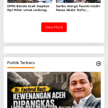
DPRK Banda Aceh Siapkan
Seribu Warga Peuniti Hadiri
Rp1 Miliar untuk Lindungi
Reses Abdur Rafur,
5.400 Pekerja Rentan
Infrastruktur Jadi Aspirasi
Utama
View More
Politik Terbaru
ak
Fachrul Razi: Revisi UUPA Ancam Perdamaian
D