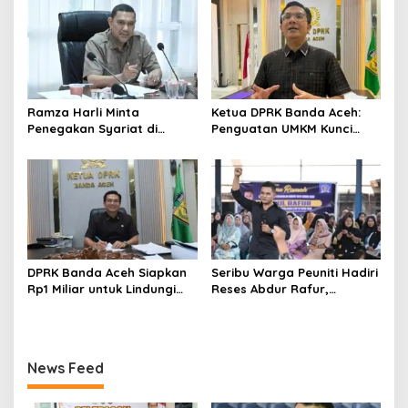
Ramza Harli Minta
Ketua DPRK Banda Aceh:
Penegakan Syariat di
Penguatan UMKM Kunci
Banda Aceh Transparan
Kebangkitan Ekonomi Kota
dan Tanpa Intervensi
DPRK Banda Aceh Siapkan
Seribu Warga Peuniti Hadiri
Rp1 Miliar untuk Lindungi
Reses Abdur Rafur,
5.400 Pekerja Rentan
Infrastruktur Jadi Aspirasi
Utama
News Feed