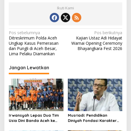
Ikuti Kami
N
Pos sebelumnya
Pos berikutnya
Ditreskrimum Polda Aceh
Kajian Ustaz Adi Hidayat
a
Ungkap Kasus Pemerasan
Warnai Opening Ceremony
v
dan Pungli di Aceh Besar,
Bhayangkara Fest 2026
Lima Pelaku Diamankan
i
g
Jangan Lewatkan
a
s
i
p
o
s
Irwansyah Lepas Dua Tim
Musriadi: Pendidikan
Usia Dini Banda Aceh ke
Diniyah Fondasi Karakter
Festival Piala Presiden 2026
Generasi Banda Aceh