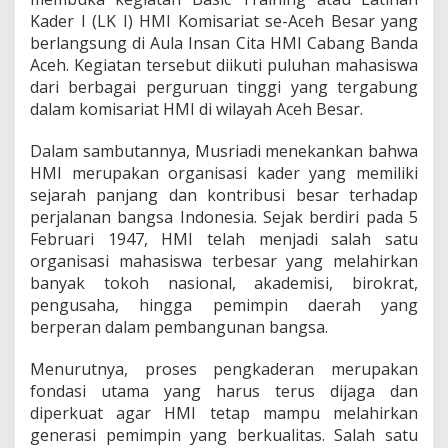
u
Kader I (LK I) HMI Komisariat se-Aceh Besar yang
n
berlangsung di Aula Insan Cita HMI Cabang Banda
t
Aceh. Kegiatan tersebut diikuti puluhan mahasiswa
u
k
dari berbagai perguruan tinggi yang tergabung
A
dalam komisariat HMI di wilayah Aceh Besar.
c
e
Dalam sambutannya, Musriadi menekankan bahwa
h
HMI merupakan organisasi kader yang memiliki
d
a
sejarah panjang dan kontribusi besar terhadap
n
perjalanan bangsa Indonesia. Sejak berdiri pada 5
B
Februari 1947, HMI telah menjadi salah satu
a
organisasi mahasiswa terbesar yang melahirkan
n
g
banyak tokoh nasional, akademisi, birokrat,
s
pengusaha, hingga pemimpin daerah yang
a
berperan dalam pembangunan bangsa.
Menurutnya, proses pengkaderan merupakan
fondasi utama yang harus terus dijaga dan
diperkuat agar HMI tetap mampu melahirkan
generasi pemimpin yang berkualitas. Salah satu