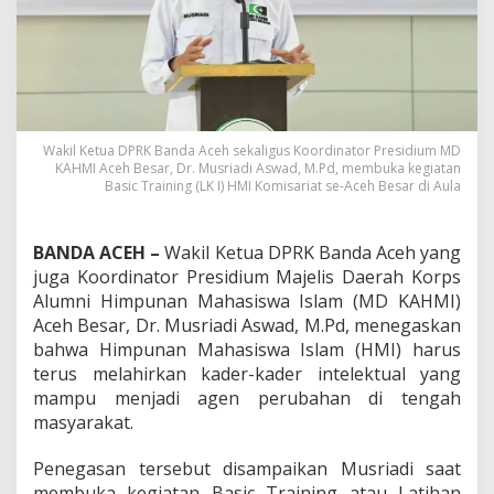
a
r
u
s
L
a
h
i
Wakil Ketua DPRK Banda Aceh sekaligus Koordinator Presidium MD
r
KAHMI Aceh Besar, Dr. Musriadi Aswad, M.Pd, membuka kegiatan
Basic Training (LK I) HMI Komisariat se-Aceh Besar di Aula
k
a
n
A
BANDA ACEH –
Wakil Ketua DPRK Banda Aceh yang
g
juga Koordinator Presidium Majelis Daerah Korps
e
Alumni Himpunan Mahasiswa Islam (MD KAHMI)
n
Aceh Besar, Dr. Musriadi Aswad, M.Pd, menegaskan
P
e
bahwa Himpunan Mahasiswa Islam (HMI) harus
r
terus melahirkan kader-kader intelektual yang
u
mampu menjadi agen perubahan di tengah
b
masyarakat.
a
h
a
Penegasan tersebut disampaikan Musriadi saat
n
membuka kegiatan Basic Training atau Latihan