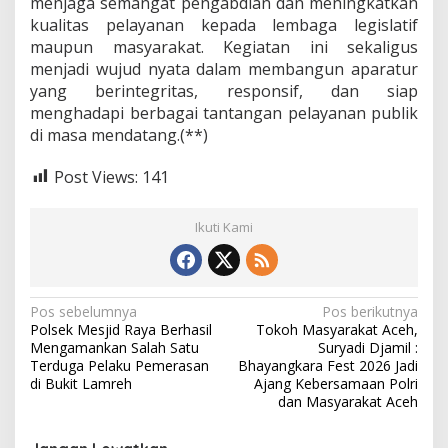
menjaga semangat pengabdian dan meningkatkan
kualitas pelayanan kepada lembaga legislatif
maupun masyarakat. Kegiatan ini sekaligus
menjadi wujud nyata dalam membangun aparatur
yang berintegritas, responsif, dan siap
menghadapi berbagai tantangan pelayanan publik
di masa mendatang.(**)
Post Views:
141
Ikuti Kami
N
Pos sebelumnya
Pos berikutnya
Polsek Mesjid Raya Berhasil
Tokoh Masyarakat Aceh,
a
Mengamankan Salah Satu
Suryadi Djamil :
v
Terduga Pelaku Pemerasan
Bhayangkara Fest 2026 Jadi
di Bukit Lamreh
Ajang Kebersamaan Polri
i
dan Masyarakat Aceh
g