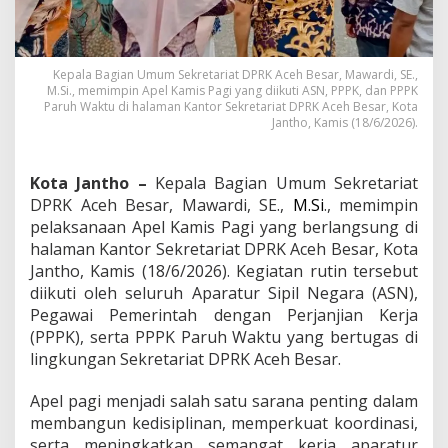
a
m
i
s
Kepala Bagian Umum Sekretariat DPRK Aceh Besar, Mawardi, SE.,
P
M.Si., memimpin Apel Kamis Pagi yang diikuti ASN, PPPK, dan PPPK
a
Paruh Waktu di halaman Kantor Sekretariat DPRK Aceh Besar, Kota
g
Jantho, Kamis (18/6/2026).
i
,
T
Kota Jantho –
Kepala Bagian Umum Sekretariat
e
DPRK Aceh Besar, Mawardi, SE.,
M.Si
., memimpin
k
a
pelaksanaan Apel Kamis Pagi yang berlangsung di
n
halaman Kantor Sekretariat DPRK Aceh Besar, Kota
k
Jantho, Kamis (18/6/2026). Kegiatan rutin tersebut
a
diikuti oleh seluruh Aparatur Sipil Negara (ASN),
n
Pegawai Pemerintah dengan Perjanjian Kerja
D
i
(PPPK), serta PPPK Paruh Waktu yang bertugas di
s
lingkungan Sekretariat DPRK Aceh Besar.
i
p
Apel pagi menjadi salah satu sarana penting dalam
l
membangun kedisiplinan, memperkuat koordinasi,
i
n
serta meningkatkan semangat kerja aparatur