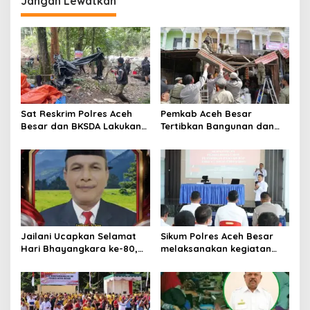
Jangan Lewatkan
a
s
i
p
o
s
Sat Reskrim Polres Aceh
Pemkab Aceh Besar
Besar dan BKSDA Lakukan
Tertibkan Bangunan dan
Pengecekan Dugaan
Lapak di Pasar Induk
Aktifitas Pertambangan
Lambaro
Emas Tanpa Izin Di
Kawasan Hutan Jantho
Jailani Ucapkan Selamat
Sikum Polres Aceh Besar
Hari Bhayangkara ke-80,
melaksanakan kegiatan
Apresiasi Dedikasi Polri
Penyuluhan Hukum tentang
Mengabdi untuk
Penyelidikan, Penyidikan,
Masyarakat
dan Praperadilan Menurut
KUHP dan KUHAP Baru