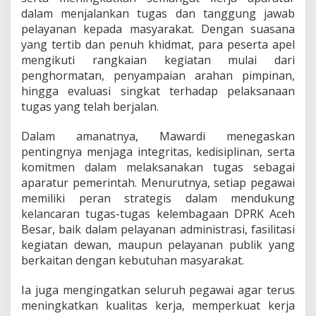
d
dalam menjalankan tugas dan tanggung jawab
a
pelayanan kepada masyarakat. Dengan suasana
n
yang tertib dan penuh khidmat, para peserta apel
P
r
mengikuti rangkaian kegiatan mulai dari
o
penghormatan, penyampaian arahan pimpinan,
f
hingga evaluasi singkat terhadap pelaksanaan
e
tugas yang telah berjalan.
s
i
o
Dalam amanatnya, Mawardi menegaskan
n
pentingnya menjaga integritas, kedisiplinan, serta
a
komitmen dalam melaksanakan tugas sebagai
l
aparatur pemerintah. Menurutnya, setiap pegawai
i
memiliki peran strategis dalam mendukung
s
m
kelancaran tugas-tugas kelembagaan DPRK Aceh
e
Besar, baik dalam pelayanan administrasi, fasilitasi
A
kegiatan dewan, maupun pelayanan publik yang
S
berkaitan dengan kebutuhan masyarakat.
N
D
P
Ia juga mengingatkan seluruh pegawai agar terus
R
meningkatkan kualitas kerja, memperkuat kerja
K