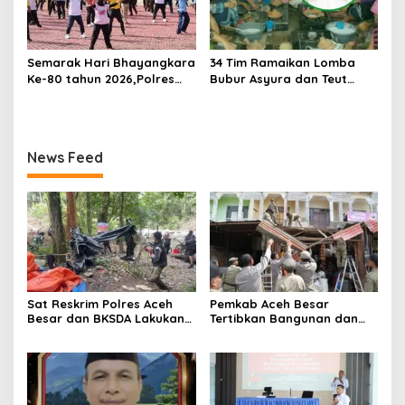
Semarak Hari Bhayangkara
34 Tim Ramaikan Lomba
Ke-80 tahun 2026,Polres
Bubur Asyura dan Teut
Aceh Besar Gelar Olahraga
Apam Aceh Besar
Bersama dan Bagikan
Doorprize Meriah
News Feed
Sat Reskrim Polres Aceh
Pemkab Aceh Besar
Besar dan BKSDA Lakukan
Tertibkan Bangunan dan
Pengecekan Dugaan
Lapak di Pasar Induk
Aktifitas Pertambangan
Lambaro
Emas Tanpa Izin Di
Kawasan Hutan Jantho