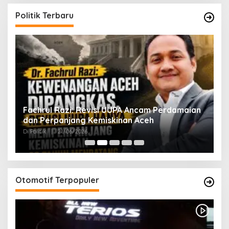
Politik Terbaru
ak
Fachrul Razi: Revisi UUPA Ancam Perdamaian
D
dan Perpanjang Kemiskinan Aceh
M
Di Politik
|
21/06/2026
Di 
Otomotif Terpopuler