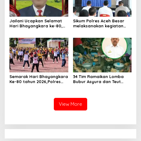
Jailani Ucapkan Selamat
Sikum Polres Aceh Besar
Hari Bhayangkara ke-80,
melaksanakan kegiatan
Apresiasi Dedikasi Polri
Penyuluhan Hukum tentang
Mengabdi untuk
Penyelidikan, Penyidikan,
Masyarakat
dan Praperadilan Menurut
KUHP dan KUHAP Baru
Semarak Hari Bhayangkara
34 Tim Ramaikan Lomba
Ke-80 tahun 2026,Polres
Bubur Asyura dan Teut
Aceh Besar Gelar Olahraga
Apam Aceh Besar
Bersama dan Bagikan
Doorprize Meriah
View More