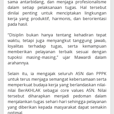
sama antarbidang, dan menjaga profesionalisme
A
dalam setiap pelaksanaan tugas. Hal tersebut
c
e
dinilai penting untuk menciptakan lingkungan
h
kerja yang produktif, harmonis, dan berorientasi
B
pada hasil.
e
s
“Disiplin bukan hanya tentang kehadiran tepat
a
r
waktu, tetapi juga menyangkut tanggung jawab,
loyalitas terhadap tugas, serta kemampuan
memberikan pelayanan terbaik sesuai dengan
tupoksi masing-masing,” ujar Mawardi dalam
arahannya.
Selain itu, ia mengajak seluruh ASN dan PPPK
untuk terus menjaga semangat kebersamaan serta
memperkuat budaya kerja yang berlandaskan nilai-
nilai BerAKHLAK sebagai core values ASN. Nilai
tersebut diharapkan menjadi pedoman dalam
menjalankan tugas sehari-hari sehingga pelayanan
yang diberikan kepada masyarakat dapat semakin
optimal.