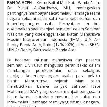
BANDA ACEH –
Ketua Baitul Mal Kota Banda Aceh,
k
r
Dr. Yusuf Al-Qardhawy, MH, menegaskan
u
pentingnya membayar zakat melalui lembaga resmi
t
negara sebagai salah satu kunci keberkahan dan
k
keberlangsungan usaha. Pernyataan tersebut
a
r
disampaikan saat menjadi pemateri dalam Seminar
e
Nasional yang diselenggarakan Ikatan Mahasiswa
n
Muslim Interpreneur Indonesia (IMMI) UIN Ar-
a
Raniry Banda Aceh, Rabu (17/6/2026), di Aula SBSN
A
UIN Ar-Raniry Darussalam Banda Aceh.
b
a
i
Di hadapan ratusan mahasiswa dan peserta
k
seminar, Dr. Yusuf mengupas peran zakat dalam
a
membangun perekonomian umat sekaligus
n
menjaga keberlangsungan usaha para pelaku
Z
a
bisnis. Menurutnya, sejarah Islam telah
k
membuktikan bahwa banyak sahabat Nabi
a
Muhammad SAW yang sukses menjadi pengusaha
t
besar karena konsisten menunaikan zakat dan
infak melalui lembaga resmi yang ditunjuk negara,