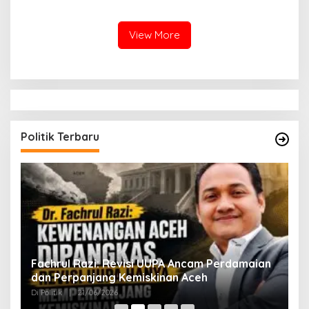
Perundungan
Berprestasi
View More
Politik Terbaru
ak
Fachrul Razi: Revisi UUPA Ancam Perdamaian
D
dan Perpanjang Kemiskinan Aceh
M
Di Politik
|
21/06/2026
Di 