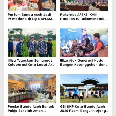
Parfum Banda Aceh Jadi
Rakernas APEKSI XVIII
Primadona di Expo APEKSI
Hasilkan 10 Rekomendasi,
Medan
Perkuat Komitmen
Membangun Kota Tangguh
Illiza Tegaskan Semangat
Illiza Ajak Generasi Muda
Kolaborasi Kota Lewat Aksi
Bangun Ketangguhan dan
Tanam Pohon di Rakernas
Kepedulian Hadapi
APEKSI
Bencana
Pemko Banda Aceh Bentuk
GSI SMP Kota Banda Aceh
Pokja Sekolah Aman,
2026 Resmi Bergulir, Ajang
Perkuat Pencegahan
Cetak Pesepak Bola Muda