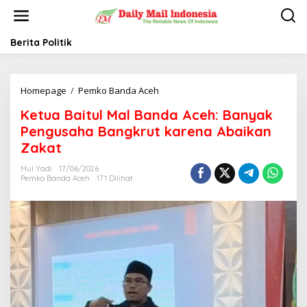
L
e
w
a
Berita Politik
t
i
k
Homepage
/
Pemko Banda Aceh
K
e
e
k
Ketua Baitul Mal Banda Aceh: Banyak
t
o
u
n
Pengusaha Bangkrut karena Abaikan
a
t
Zakat
B
e
a
n
Mul Yadi
17/06/2026
i
Pemko Banda Aceh
171 Dilihat
t
u
l
M
a
l
B
a
n
d