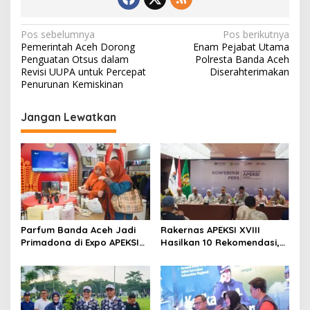
N
Pos sebelumnya
Pos berikutnya
Pemerintah Aceh Dorong
Enam Pejabat Utama
a
Penguatan Otsus dalam
Polresta Banda Aceh
v
Revisi UUPA untuk Percepat
Diserahterimakan
Penurunan Kemiskinan
i
g
Jangan Lewatkan
a
s
i
p
o
s
Parfum Banda Aceh Jadi
Rakernas APEKSI XVIII
Primadona di Expo APEKSI
Hasilkan 10 Rekomendasi,
Medan
Perkuat Komitmen
Membangun Kota Tangguh