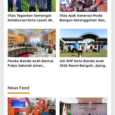
Illiza Tegaskan Semangat
Illiza Ajak Generasi Muda
Kolaborasi Kota Lewat Aksi
Bangun Ketangguhan dan
Tanam Pohon di Rakernas
Kepedulian Hadapi
APEKSI
Bencana
Pemko Banda Aceh Bentuk
GSI SMP Kota Banda Aceh
Pokja Sekolah Aman,
2026 Resmi Bergulir, Ajang
Perkuat Pencegahan
Cetak Pesepak Bola Muda
Perundungan
Berprestasi
News Feed