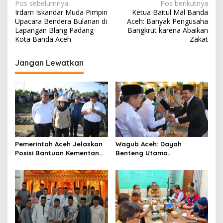
N
Pos sebelumnya
Pos berikutnya
Irdam Iskandar Muda Pimpin
Ketua Baitul Mal Banda
a
Upacara Bendera Bulanan di
Aceh: Banyak Pengusaha
v
Lapangan Blang Padang
Bangkrut karena Abaikan
Kota Banda Aceh
Zakat
i
g
Jangan Lewatkan
a
s
i
p
o
s
Pemerintah Aceh Jelaskan
‎Wagub Aceh: Dayah
Posisi Bantuan Kementan
Benteng Utama
untuk Pemulihan Sawah
Membangun Generasi
dan Kebun
Beriman dan Berakhlak