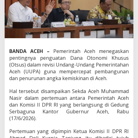
n
g
P
e
n
g
u
a
t
BANDA ACEH –
Pemerintah Aceh menegaskan
a
pentingnya penguatan Dana Otonomi Khusus
n
O
(Otsus) dalam revisi Undang-Undang Pemerintahan
t
Aceh (UUPA) guna mempercepat pembangunan
s
dan penurunan angka kemiskinan di Aceh.
u
s
Hal tersebut disampaikan Sekda Aceh Muhammad
d
a
Nasir dalam pertemuan antara Pemerintah Aceh
l
dan Komisi II DPR RI yang berlangsung di Gedung
a
Serbaguna Kantor Gubernur Aceh, Rabu
m
(17/6/2026).
R
e
v
Pertemuan yang dipimpin Ketua Komisi II DPR RI
i
Ahmad Doli Kurnia Tanjung itu dihadiri tujuh