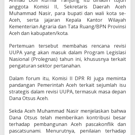
s
anggota Komisi II, Sekretaris Daerah Aceh
i
Muhammad Nasir, para bupati dan wali kota se-
U
Aceh, serta jajaran Kepala Kantor Wilayah
U
P
Kementerian Agraria dan Tata Ruang/BPN Provinsi
A
Aceh dan kabupaten/kota.
u
n
Pertemuan tersebut membahas rencana revisi
t
UUPA yang akan masuk dalam Program Legislasi
u
k
Nasional (Prolegnas) tahun ini, khususnya terkait
P
pengaturan sektor pertanahan.
e
r
Dalam forum itu, Komisi II DPR RI juga meminta
c
pandangan Pemerintah Aceh terkait sejumlah isu
e
p
strategis dalam revisi UUPA, termasuk masa depan
a
Dana Otsus Aceh.
t
P
Sekda Aceh Muhammad Nasir menjelaskan bahwa
e
Dana Otsus telah memberikan kontribusi besar
n
u
terhadap pembangunan Aceh pascakonflik dan
r
pascatsunami. Menurutnya, penilaian terhadap
u