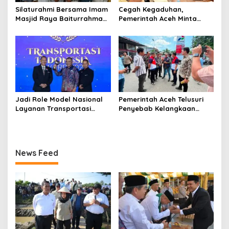
‎Silaturahmi Bersama Imam
Cegah Kegaduhan,
Masjid Raya Baiturrahman,
Pemerintah Aceh Minta
Wagub Aceh Perkuat
Pertamina Perbaiki
Sinergi dengan Ulama
Pelayanan SPBU
Jadi Role Model Nasional
Pemerintah Aceh Telusuri
Layanan Transportasi
Penyebab Kelangkaan
Publik Gratis, Mualem Raih
Semen dan BBM
Transportasi Indonesia
Award 2026
News Feed