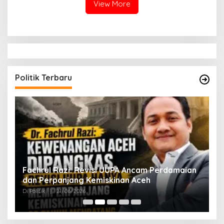
View More
Politik Terbaru
ak
Fachrul Razi: Revisi UUPA Ancam Perdamaian
D
dan Perpanjang Kemiskinan Aceh
M
Di Politik
|
21/06/2026
Di 