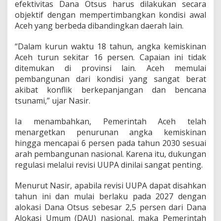
efektivitas Dana Otsus harus dilakukan secara
n
objektif dengan mempertimbangkan kondisi awal
a
n
Aceh yang berbeda dibandingkan daerah lain.
K
e
“Dalam kurun waktu 18 tahun, angka kemiskinan
m
Aceh turun sekitar 16 persen. Capaian ini tidak
i
ditemukan di provinsi lain. Aceh memulai
s
k
pembangunan dari kondisi yang sangat berat
i
akibat konflik berkepanjangan dan bencana
n
tsunami,” ujar Nasir.
a
n
Ia menambahkan, Pemerintah Aceh telah
menargetkan penurunan angka kemiskinan
hingga mencapai 6 persen pada tahun 2030 sesuai
arah pembangunan nasional. Karena itu, dukungan
regulasi melalui revisi UUPA dinilai sangat penting.
Menurut Nasir, apabila revisi UUPA dapat disahkan
tahun ini dan mulai berlaku pada 2027 dengan
alokasi Dana Otsus sebesar 2,5 persen dari Dana
Alokasi Umum (DAU) nasional, maka Pemerintah