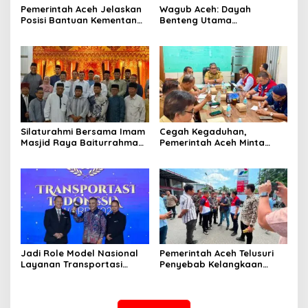
Pemerintah Aceh Jelaskan
‎Wagub Aceh: Dayah
Posisi Bantuan Kementan
Benteng Utama
untuk Pemulihan Sawah
Membangun Generasi
dan Kebun
Beriman dan Berakhlak
‎Silaturahmi Bersama Imam
Cegah Kegaduhan,
Masjid Raya Baiturrahman,
Pemerintah Aceh Minta
Wagub Aceh Perkuat
Pertamina Perbaiki
Sinergi dengan Ulama
Pelayanan SPBU
Jadi Role Model Nasional
Pemerintah Aceh Telusuri
Layanan Transportasi
Penyebab Kelangkaan
Publik Gratis, Mualem Raih
Semen dan BBM
Transportasi Indonesia
Award 2026