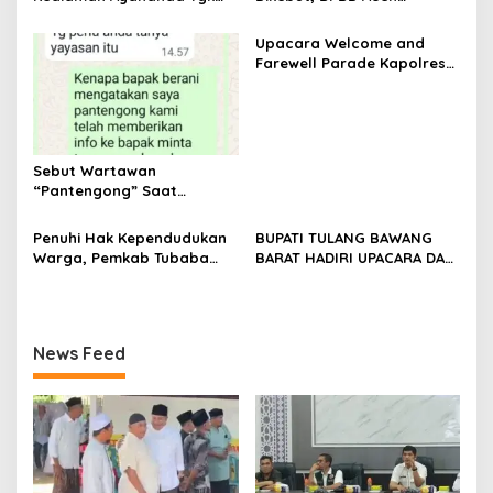
Zumadi di Peudada
Tamiang Libatkan Datok
Penghulu untuk Vervali
Upacara Welcome and
Stimulan Rumah
Farewell Parade Kapolres
Tulang Bawang Barat
Berlangsung Khidmat
Sebut Wartawan
“Pantengong” Saat
Dikonfirmasi, Kadisdik Aceh
Diduga Langgar Hukum &
Penuhi Hak Kependudukan
BUPATI TULANG BAWANG
Etika, DPR‑Provinsi,
Warga, Pemkab Tubaba
BARAT HADIRI UPACARA DAN
Gubernur dan PLLDA
Gelar Sidang Isbat Nikah
SYUKURAN HARI
Diminta Segera Bertindak
Terpadu dan Teken MOU
BHAYANGKARA KE-80 TAHUN
Lintas Sektoral
2026
News Feed