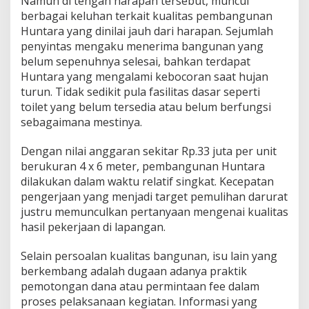
Namun di tengah harapan tersebut, muncul
i
berbagai keluhan terkait kualitas pembangunan
a
Huntara yang dinilai jauh dari harapan. Sejumlah
n
g
penyintas mengaku menerima bangunan yang
belum sepenuhnya selesai, bahkan terdapat
Huntara yang mengalami kebocoran saat hujan
turun. Tidak sedikit pula fasilitas dasar seperti
toilet yang belum tersedia atau belum berfungsi
sebagaimana mestinya.
Dengan nilai anggaran sekitar Rp.33 juta per unit
berukuran 4 x 6 meter, pembangunan Huntara
dilakukan dalam waktu relatif singkat. Kecepatan
pengerjaan yang menjadi target pemulihan darurat
justru memunculkan pertanyaan mengenai kualitas
hasil pekerjaan di lapangan.
Selain persoalan kualitas bangunan, isu lain yang
berkembang adalah dugaan adanya praktik
pemotongan dana atau permintaan fee dalam
proses pelaksanaan kegiatan. Informasi yang