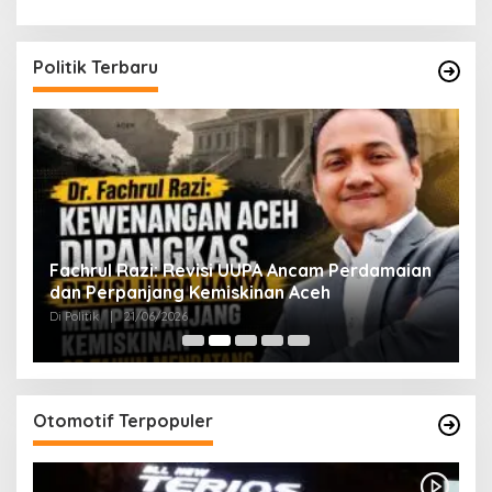
Politik Terbaru
ak
Fachrul Razi: Revisi UUPA Ancam Perdamaian
D
dan Perpanjang Kemiskinan Aceh
M
Di Politik
|
21/06/2026
Di 
Otomotif Terpopuler