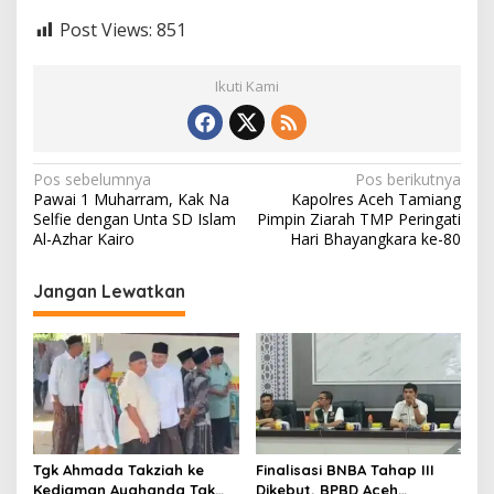
Post Views:
851
Ikuti Kami
N
Pos sebelumnya
Pos berikutnya
Pawai 1 Muharram, Kak Na
Kapolres Aceh Tamiang
a
Selfie dengan Unta SD Islam
Pimpin Ziarah TMP Peringati
v
Al-Azhar Kairo
Hari Bhayangkara ke-80
i
Jangan Lewatkan
g
a
s
i
p
o
Tgk Ahmada Takziah ke
Finalisasi BNBA Tahap III
s
Kediaman Ayahanda Tgk
Dikebut, BPBD Aceh