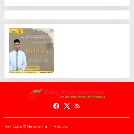
Hak Cipta © Newkarma
Redaksi