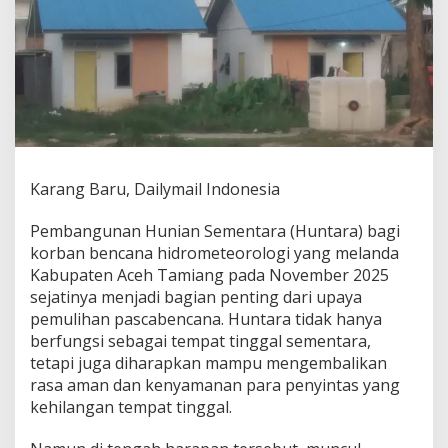
P
e
m
b
a
n
g
u
n
a
Karang Baru, Dailymail Indonesia
n
H
u
Pembangunan Hunian Sementara (Huntara) bagi
n
korban bencana hidrometeorologi yang melanda
t
Kabupaten Aceh Tamiang pada November 2025
a
sejatinya menjadi bagian penting dari upaya
r
a
pemulihan pascabencana. Huntara tidak hanya
A
berfungsi sebagai tempat tinggal sementara,
c
tetapi juga diharapkan mampu mengembalikan
e
rasa aman dan kenyamanan para penyintas yang
h
T
kehilangan tempat tinggal.
a
m