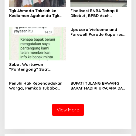
Tgk Ahmada Takziah ke
Finalisasi BNBA Tahap III
Kediaman Ayahanda Tgk
Dikebut, BPBD Aceh
Zumadi di Peudada
Tamiang Libatkan Datok
Penghulu untuk Vervali
Upacara Welcome and
Stimulan Rumah
Farewell Parade Kapolres
Tulang Bawang Barat
Berlangsung Khidmat
Sebut Wartawan
“Pantengong” Saat
Dikonfirmasi, Kadisdik Aceh
Diduga Langgar Hukum &
Penuhi Hak Kependudukan
BUPATI TULANG BAWANG
Etika, DPR‑Provinsi,
Warga, Pemkab Tubaba
BARAT HADIRI UPACARA DAN
Gubernur dan PLLDA
Gelar Sidang Isbat Nikah
SYUKURAN HARI
Diminta Segera Bertindak
Terpadu dan Teken MOU
BHAYANGKARA KE-80 TAHUN
Lintas Sektoral
2026
View More