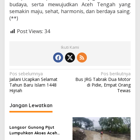
budaya, serta mewujudkan Aceh Tengah yang
semakin maju, sehat, harmonis, dan berdaya saing.
(**)
Post Views:
34
Ikuti Kami
N
Pos sebelumnya
Pos berikutnya
Jailani Ucapkan Selamat
Bus JRG Tabrak Dua Motor
a
Tahun Baru Islam 1448
di Pidie, Empat Orang
v
Hijriah
Tewas
i
Jangan Lewatkan
g
a
s
Longsor Gunong Pijut
Lumpuhkan Akses Aceh
i
Tengah–Pidie