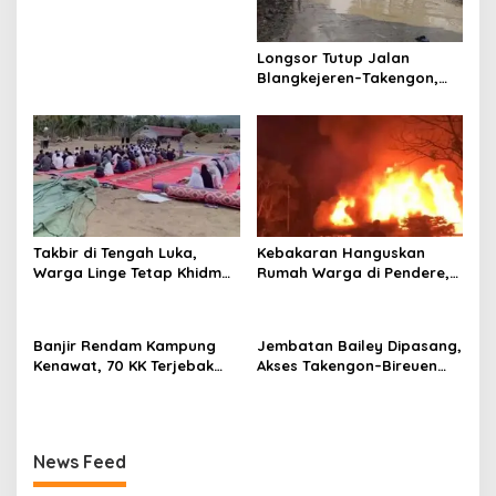
p
o
Longsor Tutup Jalan
s
Blangkejeren–Takengon,
Akses Lumpuh Total
Takbir di Tengah Luka,
Kebakaran Hanguskan
Warga Linge Tetap Khidmat
Rumah Warga di Pendere,
Rayakan Idulfitri
Aceh Tengah
Banjir Rendam Kampung
Jembatan Bailey Dipasang,
Kenawat, 70 KK Terjebak
Akses Takengon–Bireuen
dan Butuh Bantuan
Kembali Terhubung
Mendesak
News Feed