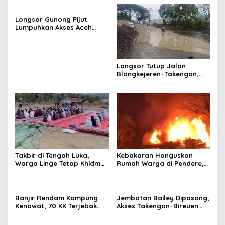
Longsor Gunong Pijut
Lumpuhkan Akses Aceh
Tengah–Pidie
Longsor Tutup Jalan
Blangkejeren–Takengon,
Akses Lumpuh Total
Takbir di Tengah Luka,
Kebakaran Hanguskan
Warga Linge Tetap Khidmat
Rumah Warga di Pendere,
Rayakan Idulfitri
Aceh Tengah
Banjir Rendam Kampung
Jembatan Bailey Dipasang,
Kenawat, 70 KK Terjebak
Akses Takengon–Bireuen
dan Butuh Bantuan
Kembali Terhubung
Mendesak