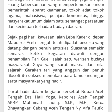
e
ruang kebersamaan yang mempertemukan unsur
h
pemerintah, aparat keamanan, tokoh adat, tokoh
T
agama, mahasiswa, pelajar, komunitas, hingga
e
masyarakat umum dalam satu semangat persatuan
n
g
dan kecintaan terhadap budaya daerah.
a
h
Sejak pagi hari, kawasan Jalan Lebe Kader di depan
G
Mapolres Aceh Tengah telah dipadati peserta yang
a
datang dengan penuh antusias. Suasana semakin
u
n
semarak ketika kegiatan diawali dengan
g
penampilan Tari Guel, salah satu warisan budaya
k
masyarakat Gayo yang sarat makna dan nilai
a
sejarah. Gerakan tari yang anggun dan penuh
n
filosofi itu sukses memukau para tamu undangan
S
e
serta masyarakat yang hadir.
m
a
Turut hadir dalam kegiatan tersebut Bupati Aceh
n
Tengah Drs. Haili Yoga, Kapolres Aceh Tengah
g
AKBP Muhamad Taufiq, S.I.K., M.H., Ketua
a
t
Bhayangkari Cabang Aceh Tengah Ny. Vifa Taufiq,
B