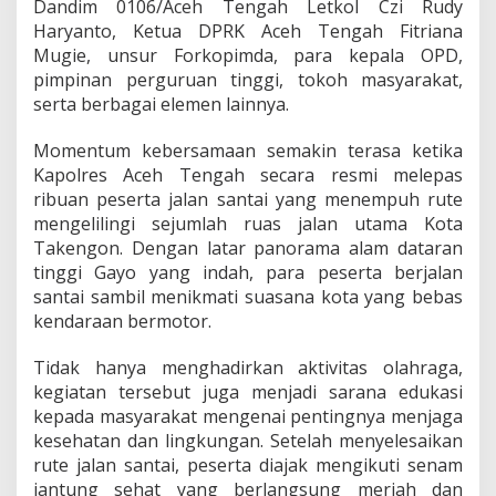
Dandim 0106/Aceh Tengah Letkol Czi Rudy
h
Haryanto, Ketua DPRK Aceh Tengah Fitriana
a
Mugie, unsur Forkopimda, para kepala OPD,
y
a
pimpinan perguruan tinggi, tokoh masyarakat,
n
serta berbagai elemen lainnya.
g
k
Momentum kebersamaan semakin terasa ketika
a
Kapolres Aceh Tengah secara resmi melepas
r
a
ribuan peserta jalan santai yang menempuh rute
k
mengelilingi sejumlah ruas jalan utama Kota
e
Takengon. Dengan latar panorama alam dataran
-
tinggi Gayo yang indah, para peserta berjalan
8
santai sambil menikmati suasana kota yang bebas
0
kendaraan bermotor.
Tidak hanya menghadirkan aktivitas olahraga,
kegiatan tersebut juga menjadi sarana edukasi
kepada masyarakat mengenai pentingnya menjaga
kesehatan dan lingkungan. Setelah menyelesaikan
rute jalan santai, peserta diajak mengikuti senam
jantung sehat yang berlangsung meriah dan