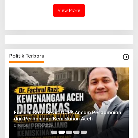
View More
Politik Terbaru
ak
Fachrul Razi: Revisi UUPA Ancam Perdamaian
D
dan Perpanjang Kemiskinan Aceh
M
Di Politik
|
21/06/2026
Di 