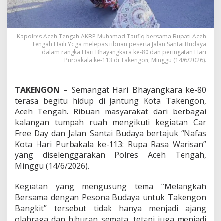
C
a
r
F
Kapolres Aceh Tengah AKBP Muhamad Taufiq bersama Bupati Aceh
r
Tengah Haili Yoga melepas ribuan peserta Jalan Santai Budaya
e
dalam rangka Hari Bhayangkara ke-80 dan peringatan Hari
e
Purbakala ke-113 di Takengon, Minggu (14/6/2026).
D
a
y
TAKENGON
– Semangat Hari Bhayangkara ke-80
B
terasa begitu hidup di jantung Kota Takengon,
u
Aceh Tengah. Ribuan masyarakat dari berbagai
d
a
kalangan tumpah ruah mengikuti kegiatan Car
y
Free Day dan Jalan Santai Budaya bertajuk “Nafas
a
Kota Hari Purbakala ke-113: Rupa Rasa Warisan”
,
yang diselenggarakan Polres Aceh Tengah,
P
Minggu (14/6/2026).
o
l
r
Kegiatan yang mengusung tema “Melangkah
e
Bersama dengan Pesona Budaya untuk Takengon
s
Bangkit” tersebut tidak hanya menjadi ajang
A
olahraga dan hiburan semata, tetapi juga menjadi
c