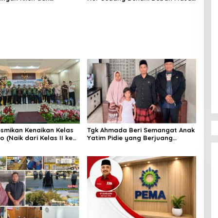
ingan Anak Berhadapan
Lalu, Publik Perlu Beri
Hukum
Kepercayaan
smikan Kenaikan Kelas
Tgk Ahmada Beri Semangat Anak
 (Naik dari Kelas II ke
Yatim Pidie yang Berjuang
)
Melawan Bocor Jantung