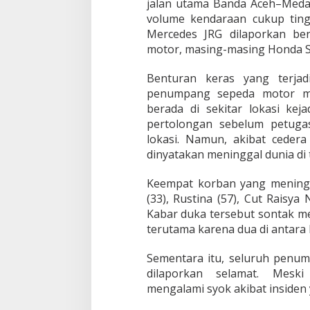
jalan utama Banda Aceh–Medan
volume kendaraan cukup ting
Mercedes JRG dilaporkan be
motor, masing-masing Honda S
Benturan keras yang terja
penumpang sepeda motor me
berada di sekitar lokasi ke
pertolongan sebelum petugas
lokasi. Namun, akibat ceder
dinyatakan meninggal dunia di 
Keempat korban yang meningg
(33), Rustina (57), Cut Raisya 
Kabar duka tersebut sontak m
terutama karena dua di antara
Sementara itu, seluruh penu
dilaporkan selamat. Mesk
mengalami syok akibat insiden y