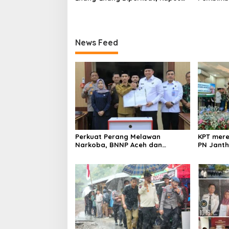
Satgas PRR Aceh: Boleh tapi
Pendamp
Keselamatan Warga di Atas
dengan 
Segalanya
News Feed
Perkuat Perang Melawan
KPT mere
Narkoba, BNNP Aceh dan
PN Jantho
Pemkab Aceh Barat Bentuk ULT
Kelas I B
P4GN