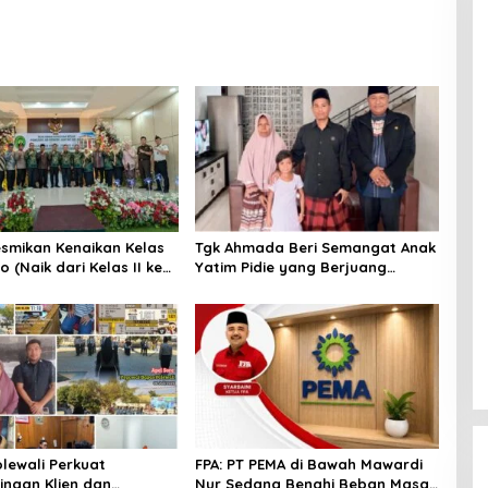
smikan Kenaikan Kelas
Tgk Ahmada Beri Semangat Anak
 (Naik dari Kelas II ke
Yatim Pidie yang Berjuang
)
Melawan Bocor Jantung
lewali Perkuat
FPA: PT PEMA di Bawah Mawardi
ngan Klien dan
Nur Sedang Benahi Beban Masa