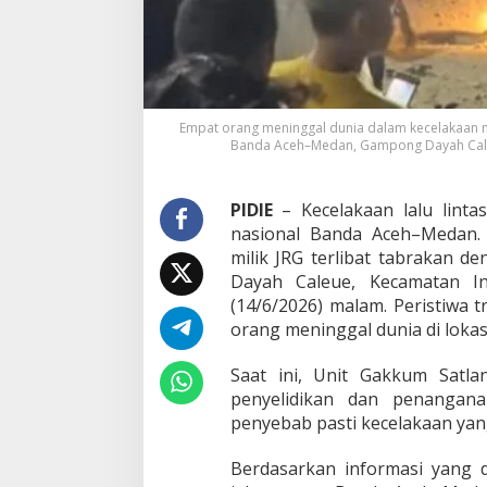
a
t
O
r
a
n
Empat orang meninggal dunia dalam kecelakaan m
g
Banda Aceh–Medan, Gampong Dayah Caleue
T
e
w
PIDIE
– Kecelakaan lalu lintas
a
nasional Banda Aceh–Medan
s
milik JRG terlibat tabrakan 
Dayah Caleue, Kecamatan In
(14/6/2026) malam. Peristiwa 
orang meninggal dunia di lokasi
Saat ini, Unit Gakkum Satla
penyelidikan dan penangan
penyebab pasti kecelakaan ya
Berdasarkan informasi yang di