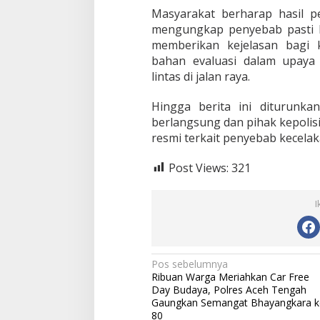
Masyarakat berharap hasil pe
mengungkap penyebab pasti k
memberikan kejelasan bagi 
bahan evaluasi dalam upaya
lintas di jalan raya.
Hingga berita ini diturunka
berlangsung dan pihak kepoli
resmi terkait penyebab kecelak
Post Views:
321
I
N
Pos sebelumnya
Ribuan Warga Meriahkan Car Free
a
Day Budaya, Polres Aceh Tengah
v
Gaungkan Semangat Bhayangkara k
80