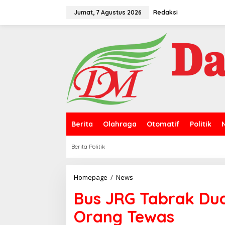
L
e
Jumat, 7 Agustus 2026
Redaksi
w
a
t
i
k
e
k
o
n
t
e
n
Berita
Olahraga
Otomatif
Politik
Berita Politik
Homepage
/
News
B
u
Bus JRG Tabrak Dua
s
J
Orang Tewas
R
G