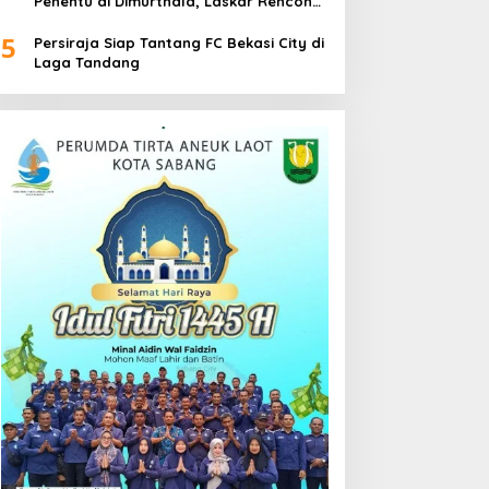
Penentu di Dimurthala, Laskar Rencong
Bidik Tiga Poin
5
Persiraja Siap Tantang FC Bekasi City di
Laga Tandang