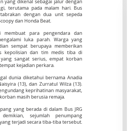
 yang dikenal sebagai jalur dengan
gi, terutama pada malam hari. Bus
rtabrakan dengan dua unit sepeda
coopy dan Honda Beat.
di membuat para pengendara dan
ngalami luka parah. Warga yang
jadian sempat berupaya memberikan
 kepolisian dan tim medis tiba di
a yang sangat serius, empat korban
tempat kejadian perkara.
al dunia diketahui bernama Anadia
Naisyira (13), dan Zurratul Wilza (13).
engundang keprihatinan masyarakat,
 korban masih berusia remaja.
mpang yang berada di dalam Bus JRG
i demikian, sejumlah penumpang
ang terjadi secara tiba-tiba tersebut.