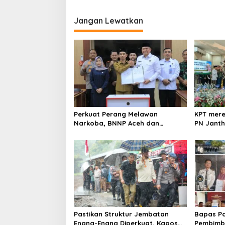
i
g
Jangan Lewatkan
a
s
i
p
o
s
Perkuat Perang Melawan
KPT mere
Narkoba, BNNP Aceh dan
PN Jantho
Pemkab Aceh Barat Bentuk ULT
Kelas I B
P4GN
Pastikan Struktur Jembatan
Bapas Po
Enang-Enang Diperkuat, Kaposwil
Pembimbi