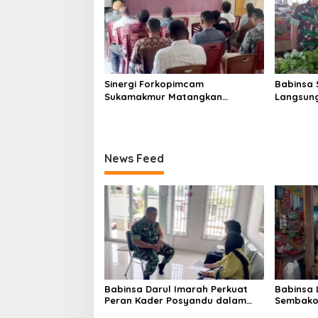
Sinergi Forkopimcam
Babinsa 
Sukamakmur Matangkan
Langsung
Persiapan HUT RI ke-81,
Harga S
Semangat Kebersamaan Jadi
Stabilit
Kunci Sukses
News Feed
Babinsa Darul Imarah Perkuat
Babinsa
Peran Kader Posyandu dalam
Sembako 
Mendukung Program Gizi Anak
Lamjuhan