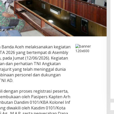
 Banda Aceh melaksanakan kegiatan
TA 2026 yang bertempat di Asembly
 pada Jumat (12/06/2026). Kegiatan
ian dan perhatian TNI Angkatan
ajurit yang telah meninggal dunia
embinaan personel dan dukungan
TNI AD.
i dengan proses registrasi peserta,
pembukaan oleh Pasipers Kapten Arh
mbutan Dandim 0101/KBA Kolonel Inf
yang diwakili oleh Kasdim 0101/Kota
S.Ag., M.A.P, serta penyerahan Dana