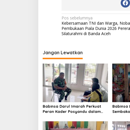
N
Pos sebelumnya
Kebersamaan TNI dan Warga, Noba
a
Pembukaan Piala Dunia 2026 Perera
v
Silaturahmi di Banda Aceh
i
g
Jangan Lewatkan
a
s
i
p
o
s
Babinsa Darul Imarah Perkuat
Babinsa
Peran Kader Posyandu dalam
Sembako 
Mendukung Program Gizi Anak
Lamjuhan
Perkemb