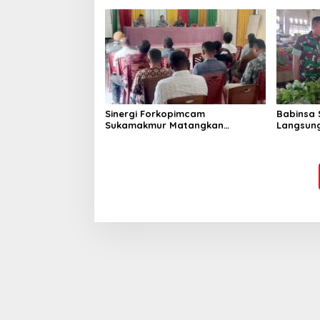
Perkemb
Sinergi Forkopimcam
Babinsa 
Sukamakmur Matangkan
Langsung
Persiapan HUT RI ke-81,
Harga S
Semangat Kebersamaan Jadi
Stabilit
Kunci Sukses