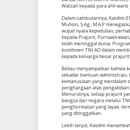
e
Watzah kepada para ahli waris
l
u
Dalam sambutannya, Kasdim 01
a
Muhsin, S.Ag., M.A.P menega
r
wujud nyata kepedulian, perha
g
a
kepada Prajurit, Purnawirawa
B
telah meninggal dunia. Program
e
komitmen TNI AD dalam membe
s
kepada keluarga besar prajurit
a
r
P
Beliau menyampaikan bahwa k
r
sekadar bantuan administrasi, t
a
kemanusiaan yang mendalam s
j
penghargaan atas pengabdian
u
Menurutnya, setiap prajurit ya
r
i
bangsa dan negara melalui TN
t
penghormatan yang layak, ter
d
yang ditinggalkan.
i
B
Lebih lanjut, Kasdim menambah
a