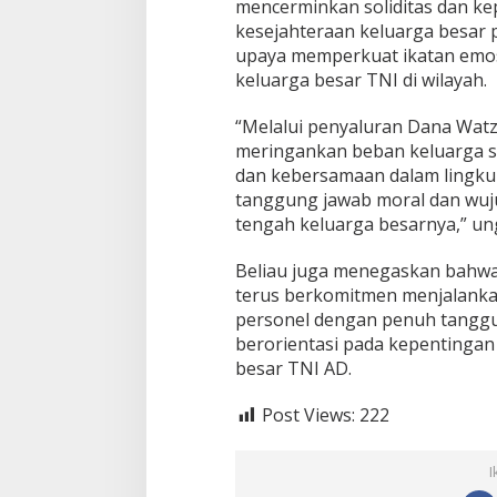
n
mencerminkan soliditas dan kep
d
kesejahteraan keluarga besar pr
a
upaya memperkuat ikatan emos
A
keluarga besar TNI di wilayah.
c
e
h
“Melalui penyaluran Dana Watza
meringankan beban keluarga s
dan kebersamaan dalam lingkun
tanggung jawab moral dan wuju
tengah keluarga besarnya,” un
Beliau juga menegaskan bahwa
terus berkomitmen menjalank
personel dengan penuh tanggun
berorientasi pada kepentingan 
besar TNI AD.
Post Views:
222
I