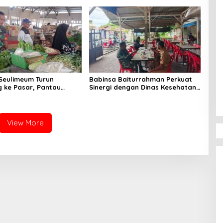
angannya
hingga Satuan
Seulimeum Turun
Babinsa Baiturrahman Perkuat
 ke Pasar, Pantau
Sinergi dengan Dinas Kesehatan,
embako dan Pastikan
Dorong Pencegahan Penyakit
as Pangan
dan Peningkatan Kualitas SDM
View More