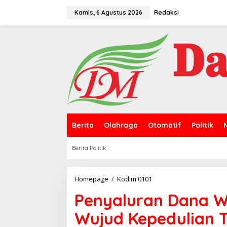
L
e
Kamis, 6 Agustus 2026
Redaksi
w
a
t
i
k
e
k
o
n
t
e
n
Berita
Olahraga
Otomatif
Politik
Berita Politik
Homepage
/
Kodim 0101
P
e
Penyaluran Dana W
n
y
Wujud Kepedulian 
a
l