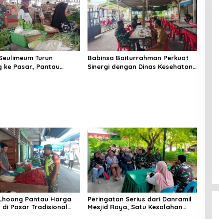
Seulimeum Turun
Babinsa Baiturrahman Perkuat
 ke Pasar, Pantau
Sinergi dengan Dinas Kesehatan,
embako dan Pastikan
Dorong Pencegahan Penyakit
as Pangan
dan Peningkatan Kualitas SDM
 Lhoong Pantau Harga
Peringatan Serius dari Danramil
di Pasar Tradisional
Mesjid Raya, Satu Kesalahan
g, Ini
Bisa Rugikan Diri, Keluarga,