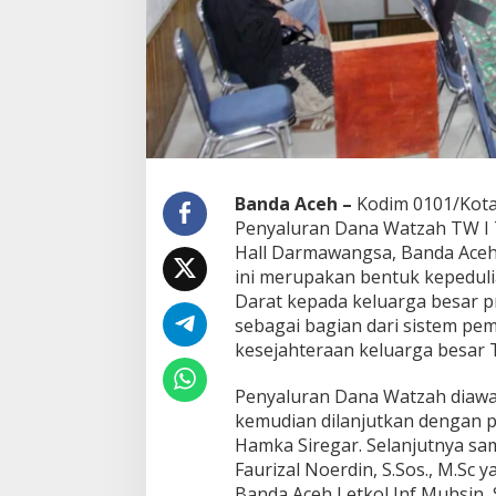
j
u
d
K
e
p
e
d
u
l
Banda Aceh –
Kodim 0101/Kota
i
Penyaluran Dana Watzah TW I 
a
Hall Darmawangsa, Banda Aceh,
n
ini merupakan bentuk kepedul
T
N
Darat kepada keluarga besar pr
I
sebagai bagian dari sistem p
A
kesejahteraan keluarga besar 
D
k
Penyaluran Dana Watzah diawal
e
p
kemudian dilanjutkan dengan 
a
Hamka Siregar. Selanjutnya sa
d
Faurizal Noerdin, S.Sos., M.Sc 
a
Banda Aceh Letkol Inf Muhsin, 
K