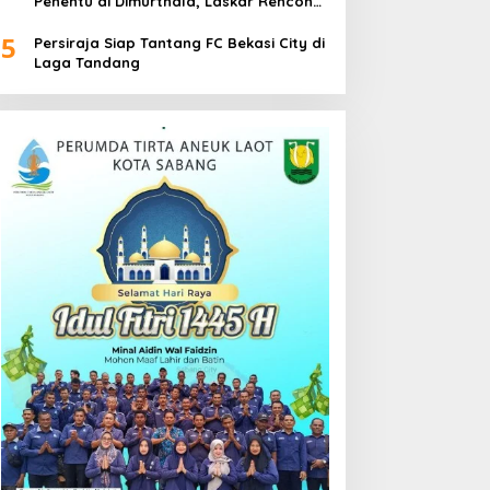
Penentu di Dimurthala, Laskar Rencong
Bidik Tiga Poin
5
Persiraja Siap Tantang FC Bekasi City di
Laga Tandang