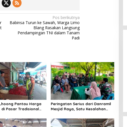
Pos berikutnya
r
Babinsa Turun ke Sawah, Warga Limo
t
Blang Rasakan Langsung
Pendampingan TNI dalam Tanam
Padi
 Lhoong Pantau Harga
Peringatan Serius dari Danramil
di Pasar Tradisional
Mesjid Raya, Satu Kesalahan
g, Ini
Bisa Rugikan Diri, Keluarga,
angannya
hingga Satuan