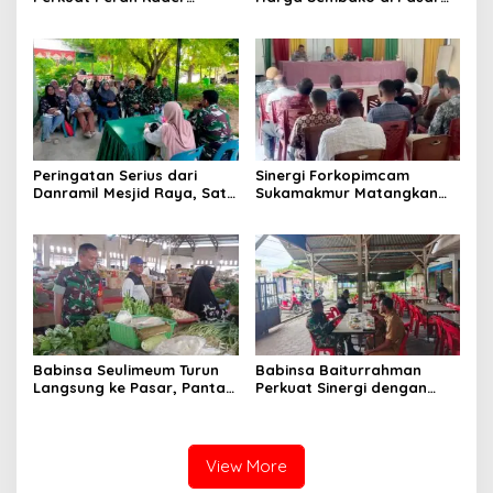
Posyandu dalam
Tradisional Lamjuhang, Ini
Mendukung Program Gizi
Perkembangannya
Anak
Peringatan Serius dari
Sinergi Forkopimcam
Danramil Mesjid Raya, Satu
Sukamakmur Matangkan
Kesalahan Bisa Rugikan
Persiapan HUT RI ke-81,
Diri, Keluarga, hingga
Semangat Kebersamaan
Satuan
Jadi Kunci Sukses
Babinsa Seulimeum Turun
Babinsa Baiturrahman
Langsung ke Pasar, Pantau
Perkuat Sinergi dengan
Harga Sembako dan
Dinas Kesehatan, Dorong
Pastikan Stabilitas Pangan
Pencegahan Penyakit dan
Peningkatan Kualitas SDM
View More