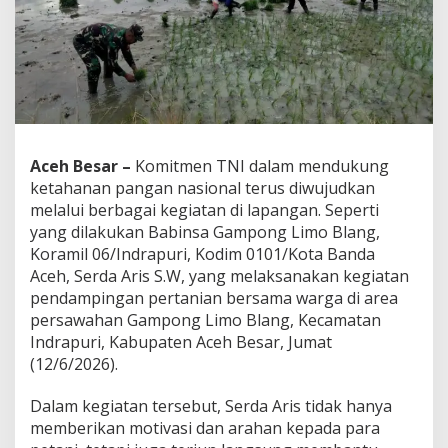
h
,
W
a
r
g
a
L
i
Aceh Besar –
Komitmen TNI dalam mendukung
m
ketahanan pangan nasional terus diwujudkan
o
B
melalui berbagai kegiatan di lapangan. Seperti
l
yang dilakukan Babinsa Gampong Limo Blang,
a
Koramil 06/Indrapuri, Kodim 0101/Kota Banda
n
Aceh, Serda Aris S.W, yang melaksanakan kegiatan
g
pendampingan pertanian bersama warga di area
R
a
persawahan Gampong Limo Blang, Kecamatan
s
Indrapuri, Kabupaten Aceh Besar, Jumat
a
(12/6/2026).
k
a
Dalam kegiatan tersebut, Serda Aris tidak hanya
n
L
memberikan motivasi dan arahan kepada para
a