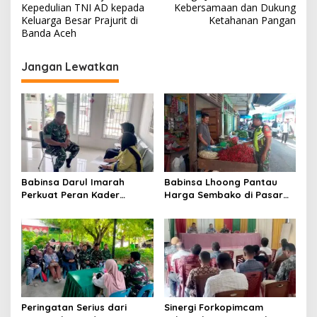
v
Kepedulian TNI AD kepada
Kebersamaan dan Dukung
Keluarga Besar Prajurit di
Ketahanan Pangan
i
Banda Aceh
g
Jangan Lewatkan
a
s
i
p
o
s
Babinsa Darul Imarah
Babinsa Lhoong Pantau
Perkuat Peran Kader
Harga Sembako di Pasar
Posyandu dalam
Tradisional Lamjuhang, Ini
Mendukung Program Gizi
Perkembangannya
Anak
Peringatan Serius dari
Sinergi Forkopimcam