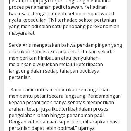
petani, tetapi juga terjun langsung membantu
n
proses penanaman padi di sawah. Kehadiran
g
Babinsa di tengah-tengah petani menjadi wujud
s
u
nyata kepedulian TNI terhadap sektor pertanian
n
yang menjadi salah satu penopang perekonomian
g
masyarakat.
P
e
Serda Aris mengatakan bahwa pendampingan yang
n
d
dilakukan Babinsa kepada petani bukan sekadar
a
memberikan himbauan atau penyuluhan,
m
melainkan diwujudkan melalui keterlibatan
p
langsung dalam setiap tahapan budidaya
i
pertanian.
n
g
a
“Kami hadir untuk memberikan semangat dan
n
membantu petani secara langsung. Pendampingan
T
kepada petani tidak hanya sebatas memberikan
N
arahan, tetapi juga ikut terlibat dalam proses
I
d
pengolahan lahan hingga penanaman padi.
a
Dengan kebersamaan seperti ini, diharapkan hasil
l
pertanian dapat lebih optimal,” ujarnya.
a