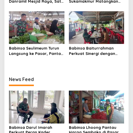
Danramil Mesjid Raya, Satu
Sukamakmur Matangkan
Kesalahan Bisa Rugikan
Persiapan HUT RI ke-81,
Diri, Keluarga, hingga
Semangat Kebersamaan
Satuan
Jadi Kunci Sukses
Babinsa Seulimeum Turun
Babinsa Baiturrahman
Langsung ke Pasar, Pantau
Perkuat Sinergi dengan
Harga Sembako dan
Dinas Kesehatan, Dorong
Pastikan Stabilitas Pangan
Pencegahan Penyakit dan
Peningkatan Kualitas SDM
News Feed
Babinsa Darul Imarah
Babinsa Lhoong Pantau
Perkuat Peran Kader
Harga Sembako di Pasar