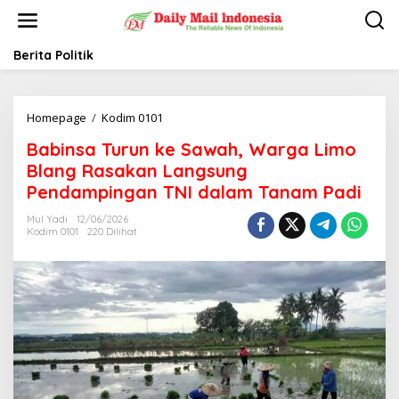
L
e
w
a
Berita Politik
t
i
k
Homepage
/
Kodim 0101
B
e
a
k
Babinsa Turun ke Sawah, Warga Limo
b
o
i
n
Blang Rasakan Langsung
n
t
Pendampingan TNI dalam Tanam Padi
s
e
a
n
Mul Yadi
12/06/2026
T
Kodim 0101
220 Dilihat
u
r
u
n
k
e
S
a
w
a