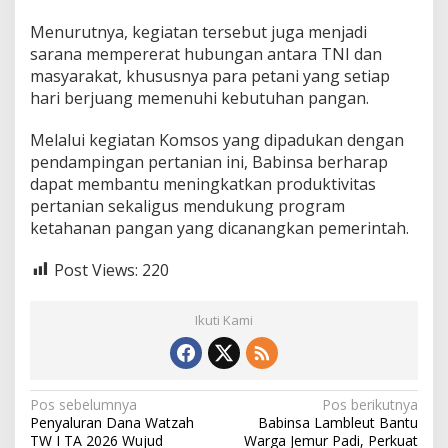
m
Menurutnya, kegiatan tersebut juga menjadi
T
a
sarana mempererat hubungan antara TNI dan
n
masyarakat, khususnya para petani yang setiap
a
hari berjuang memenuhi kebutuhan pangan.
m
P
Melalui kegiatan Komsos yang dipadukan dengan
a
d
pendampingan pertanian ini, Babinsa berharap
i
dapat membantu meningkatkan produktivitas
pertanian sekaligus mendukung program
ketahanan pangan yang dicanangkan pemerintah.
Post Views:
220
Ikuti Kami
N
Pos sebelumnya
Pos berikutnya
Penyaluran Dana Watzah
Babinsa Lambleut Bantu
a
TW I TA 2026 Wujud
Warga Jemur Padi, Perkuat